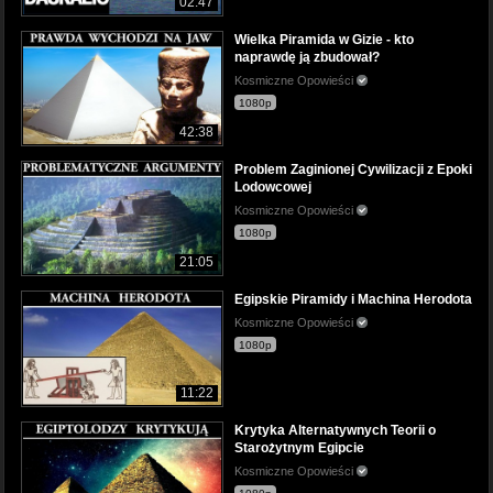
02:47
Wielka Piramida w Gizie - kto
naprawdę ją zbudował?
Kosmiczne Opowieści
1080p
42:38
Problem Zaginionej Cywilizacji z Epoki
Lodowcowej
Kosmiczne Opowieści
1080p
21:05
Egipskie Piramidy i Machina Herodota
Kosmiczne Opowieści
1080p
11:22
Krytyka Alternatywnych Teorii o
Starożytnym Egipcie
Kosmiczne Opowieści