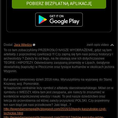
POBIERZ BEZPŁATNĄ APLIKACJĘ
Dodał:
Jara Wiedza
zwiń opis video
To co tam zobaczyliśmy PRZEROSŁO NASZE WYOBRAŻENIE, gdyż są tam
artefakty z poprzedniej cywilizacji !!! Czy zajmą się tym nasi polscy historycy i
archeolodzy ? Zależy to od tego, na ile obalają one ich dotychczasowe
TEORIE i HIPOTEZY. Odwiedzamy zasypaną piramidę w Lipach, świątynie
słowiańską (kapisztę) w Płocicznie oraz tysiące kurhanów w okolicach jeziora
Wygonin.
Był upalny sierpniowy dzień 2016 roku. Wyruszyliśmy na wyprawę do Starej
Kiszewy, woj. Pomorskie.
W kapiszcie centralnie leży symbol z alfabetu starosłowiańskiego. Mówi on w
symbolu o WIEDZY, która tam jest zasypana, ale należy to zrozumieć w
kontekście współczesnej wiedzy i nauki. To jest nasze dziedzictwo oraz
lekcja do przerobienia od której zależy przyszłość POLSKI. Czy popełnimy
ten sam błąd jak nasi przodkowie? Jaki błąd...?
http://legendarnemegality.blogspot.com/2016/10/wedy-kaszubskie-czyli-
lechickie.html
http://legendarnemegality.blogspot.com/2016/12/gdzie-kaszuby-gdzie-