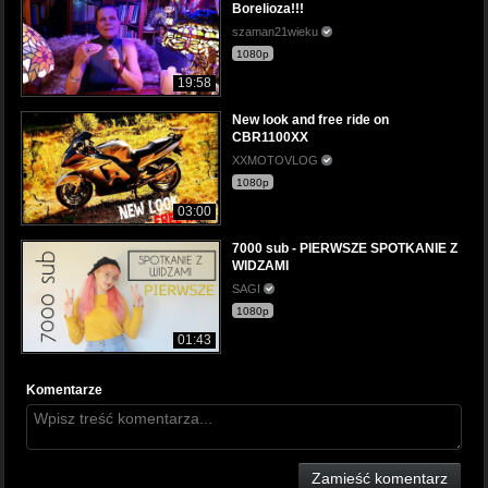
Borelioza!!!
szaman21wieku
1080p
19:58
New look and free ride on
CBR1100XX
XXMOTOVLOG
1080p
03:00
7000 sub - PIERWSZE SPOTKANIE Z
WIDZAMI
SAGI
1080p
01:43
Komentarze
Zamieść komentarz