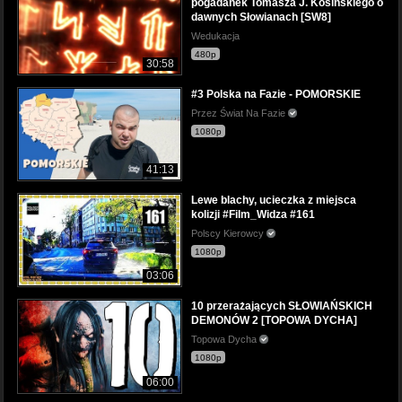
pogadanek Tomasza J. Kosińskiego o
dawnych Słowianach [SW8]
Wedukacja
480p
30:58
#3 Polska na Fazie - POMORSKIE
Przez Świat Na Fazie
1080p
41:13
Lewe blachy, ucieczka z miejsca
kolizji #Film_Widza #161
Polscy Kierowcy
1080p
03:06
10 przerażających SŁOWIAŃSKICH
DEMONÓW 2 [TOPOWA DYCHA]
Topowa Dycha
1080p
06:00