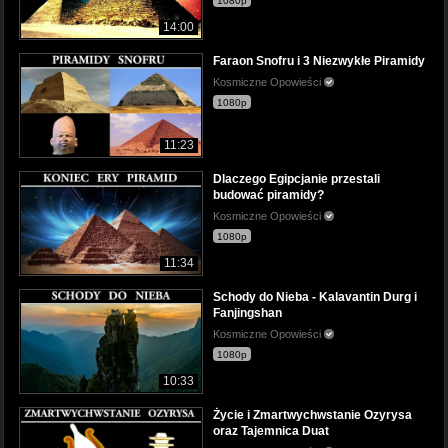
1080p
14:00
Faraon Snofru i 3 Niezwykłe Piramidy
Kosmiczne Opowieści
1080p
11:23
Dlaczego Egipcjanie przestali
budować piramidy?
Kosmiczne Opowieści
1080p
11:34
Schody do Nieba - Kalavantin Durg i
Fanjingshan
Kosmiczne Opowieści
1080p
10:33
Życie i Zmartwychwstanie Ozyrysa
oraz Tajemnica Duat