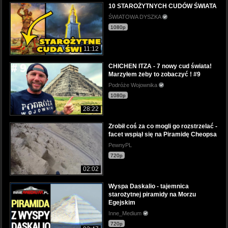
10 STAROŻYTNYCH CUDÓW ŚWIATA
ŚWIATOWA DYSZKA
1080p
11:12
CHICHEN ITZA - 7 nowy cud świata!
Marzyłem żeby to zobaczyć ! #9
Podróże Wojownika
1080p
28:22
Zrobił coś za co mogli go rozstrzelać -
facet wspiął się na Piramidę Cheopsa
PewnyPL
720p
02:02
Wyspa Daskalio - tajemnica
starożytnej piramidy na Morzu
Egejskim
Inne_Medium
720p