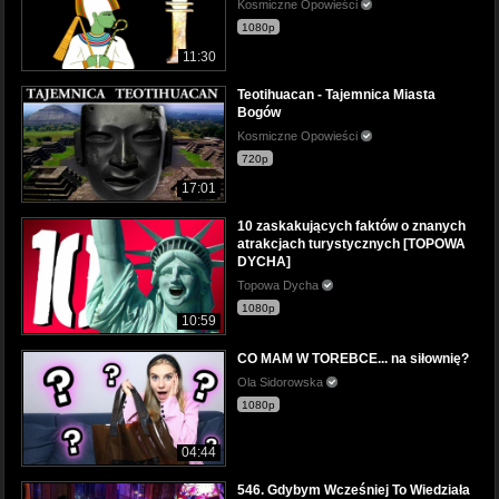
Kosmiczne Opowieści
1080p
11:30
Teotihuacan - Tajemnica Miasta
Bogów
Kosmiczne Opowieści
720p
17:01
10 zaskakujących faktów o znanych
atrakcjach turystycznych [TOPOWA
DYCHA]
Topowa Dycha
1080p
10:59
CO MAM W TOREBCE... na siłownię?
Ola Sidorowska
1080p
04:44
546. Gdybym Wcześniej To Wiedziała