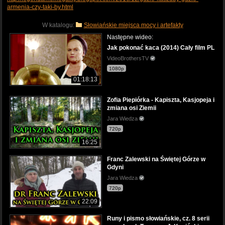
armenia-czy-taki-by.html
W katalogu:
Słowiańskie miejsca mocy i artefakty
Następne wideo:
Jak pokonać kaca (2014) Cały film PL
VideoBrothersTV
1080p
01:18:13
Zofia Piepiórka - Kapiszta, Kasjopeja i
zmiana osi Ziemii
Jara Wiedza
720p
16:25
Franc Zalewski na Świętej Górze w
Gdyni
Jara Wiedza
720p
22:09
Runy i pismo słowiańskie, cz. 8 serii