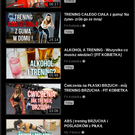
1080p
06:17
TRENING CAŁEGO CIAŁA z gumą! Na
żywo- zrób go ze mną!
Fit Kobietka
720p
24:14
ALKOHOL A TRENING - Wszystko co
musisz wiedzieć! [FIT KOBIETKA]
Fit Kobietka
720p
05:46
Ćwiczenia na PŁASKI BRZUCH - mój
TRENING BRZUCHA - FIT KOBIETKA
Fit Kobietka
720p
03:06
ABS | trening BRZUCHA i
POŚLADKÓW z PIŁKĄ
My Fitness