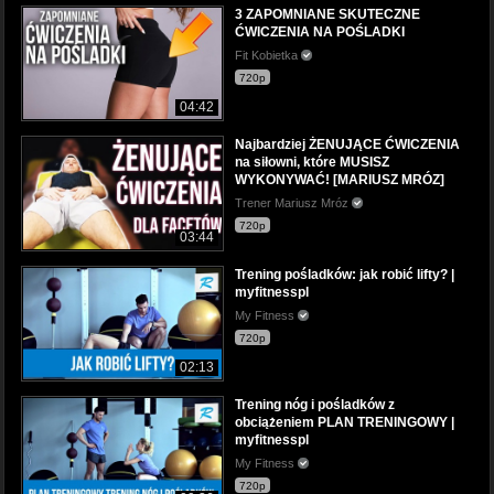
3 ZAPOMNIANE SKUTECZNE
ĆWICZENIA NA POŚLADKI
Fit Kobietka
720p
04:42
Najbardziej ŻENUJĄCE ĆWICZENIA
na siłowni, które MUSISZ
WYKONYWAĆ! [MARIUSZ MRÓZ]
Trener Mariusz Mróz
720p
03:44
Trening pośladków: jak robić lifty? |
myfitnesspl
My Fitness
720p
02:13
Trening nóg i pośladków z
obciążeniem PLAN TRENINGOWY |
myfitnesspl
My Fitness
720p