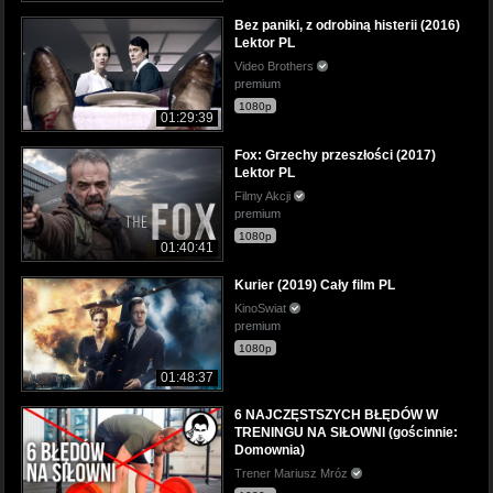
Bez paniki, z odrobiną histerii (2016)
Lektor PL
Video Brothers
premium
1080p
01:29:39
Fox: Grzechy przeszłości (2017)
Lektor PL
Filmy Akcji
premium
1080p
01:40:41
Kurier (2019) Cały film PL
KinoSwiat
premium
1080p
01:48:37
6 NAJCZĘSTSZYCH BŁĘDÓW W
TRENINGU NA SIŁOWNI (gościnnie:
Domownia)
Trener Mariusz Mróz