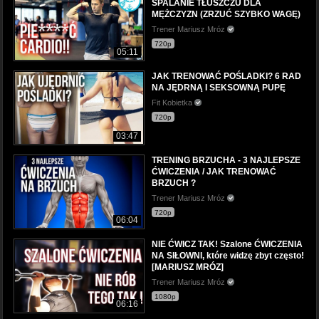
SPALANIE TŁUSZCZU DLA
MĘŻCZYZN (ZRZUĆ SZYBKO WAGĘ)
Trener Mariusz Mróz
720p
05:11
JAK TRENOWAĆ POŚLADKI? 6 RAD
NA JĘDRNĄ I SEKSOWNĄ PUPĘ
Fit Kobietka
720p
03:47
TRENING BRZUCHA - 3 NAJLEPSZE
ĆWICZENIA / JAK TRENOWAĆ
BRZUCH ?
Trener Mariusz Mróz
720p
06:04
NIE ĆWICZ TAK! Szalone ĆWICZENIA
NA SIŁOWNI, które widzę zbyt często!
[MARIUSZ MRÓZ]
Trener Mariusz Mróz
1080p
06:16