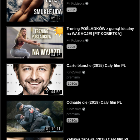
Fit Kobietka
720p
05:22
Trening POŚLADKÓW z gumą! Idealny
na WAKACJE! [FIT KOBIETKA]
Fit Kobietka
720p
04:15
Carte blanche (2015) Cały film PL
KinoSwiat
premium
1080p
01:44:53
Odnajdę cię (2018) Cały film PL
KinoSwiat
premium
1080p
01:19:11
Zabawa zabawa (2018) Cały film PL