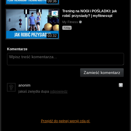
09:36
Trening na NOGI i POŚLADKI: jak
robić przysiady? | myfitnesspl
My Fitness
720p
03:32
Komentarze
Zamieść komentarz
anonim
jakaś zwiędła dupa
odpowiedz
Przejdź do pełnej wersji cda.pl