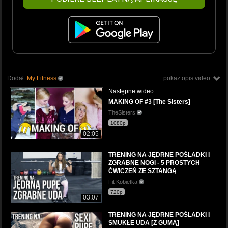
Dodał:
My Fitness
pokaż opis video
Następne wideo:
MAKING OF #3 [The Sisters]
TheSisters
1080p
02:05
TRENING NA JĘDRNE POŚLADKI I
ZGRABNE NOGI - 5 PROSTYCH
ĆWICZEŃ ZE SZTANGĄ
Fit Kobietka
720p
03:07
TRENING NA JĘDRNE POŚLADKI I
SMUKŁE UDA [Z GUMĄ]