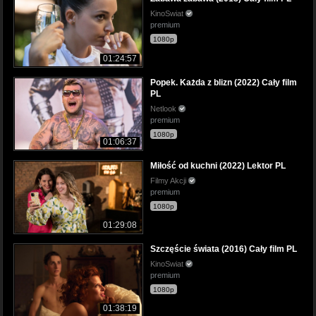
KinoSwiat
premium
1080p
01:24:57
Popek. Każda z blizn (2022) Cały film
PL
Netlook
premium
1080p
01:06:37
Miłość od kuchni (2022) Lektor PL
Filmy Akcji
premium
1080p
01:29:08
Szczęście świata (2016) Cały film PL
KinoSwiat
premium
1080p
01:38:19