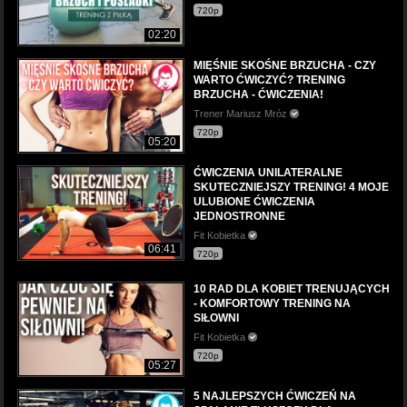
720p
02:20
MIĘŚNIE SKOŚNE BRZUCHA - CZY
WARTO ĆWICZYĆ? TRENING
BRZUCHA - ĆWICZENIA!
Trener Mariusz Mróz
720p
05:20
ĆWICZENIA UNILATERALNE
SKUTECZNIEJSZY TRENING! 4 MOJE
ULUBIONE ĆWICZENIA
JEDNOSTRONNE
Fit Kobietka
06:41
720p
10 RAD DLA KOBIET TRENUJĄCYCH
- KOMFORTOWY TRENING NA
SIŁOWNI
Fit Kobietka
720p
05:27
5 NAJLEPSZYCH ĆWICZEŃ NA