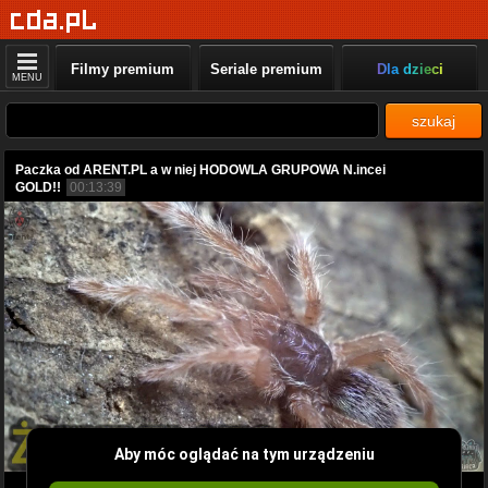
Filmy premium
Seriale premium
Dla dzieci
MENU
szukaj
Paczka od ARENT.PL a w niej HODOWLA GRUPOWA N.incei
GOLD!!
00:13:39
Aby móc oglądać na tym urządzeniu