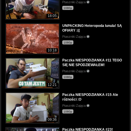
Ptaszniki Zająca
1080p
18:05
UNPACKING Heteropoda lunula! SĄ
OFIARY :((
Ptaszniki Zająca
1080p
10:18
Paczka NIESPODZIANKA #11 TEGO
SIĘ NIE SPODZIEWAŁEM!
Ptaszniki Zająca
1080p
12:21
Paczka NIESPODZIANKA #15 Ale
różności :O
Ptaszniki Zająca
1080p
09:36
Paczka NIESPODZIANKA #23!