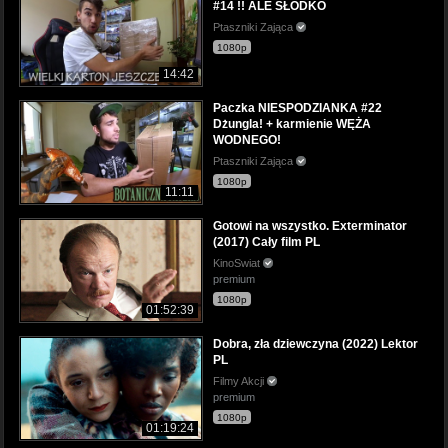
#14 !! ALE SŁODKO
Ptaszniki Zająca
1080p
14:42
Paczka NIESPODZIANKA #22
Dżungla! + karmienie WĘŻA
WODNEGO!
Ptaszniki Zająca
1080p
11:11
Gotowi na wszystko. Exterminator
(2017) Cały film PL
KinoSwiat
premium
1080p
01:52:39
Dobra, zła dziewczyna (2022) Lektor
PL
Filmy Akcji
premium
1080p
01:19:24