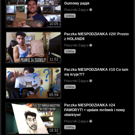
Gumowy pająk
Ptaszniki Zająca
1080p
10:05
Paczka NIESPODZIANKA #20! Prosto
z HOLANDII
Ptaszniki Zająca
1080p
11:52
Paczka NIESPODZIANKA #10 Co tam
się kryje?!?
Ptaszniki Zająca
1080p
05:59
Paczka NIESPODZIANKA #24
FAWORYT! + update mrówek i nowy
obiektyw!
Ptaszniki Zająca
1080p
18:32