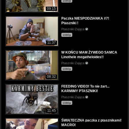
1080p
09:15
Paczka NIESPODZIANKA #7!
Ptaszniki !
Ptaszniki Zająca
1080p
11:37
W KOŃCU MAM ŻYWEGO SAMCA
Linothele megatheloides!!
Ptaszniki Zająca
1080p
08:32
FEEDING VIDEO! To nie żart...
KARMIMY PTASZNIKI!
Ptaszniki Zająca
1080p
11:45
ŚWIĄTECZNA paczka z ptasznikami!
MACRO!