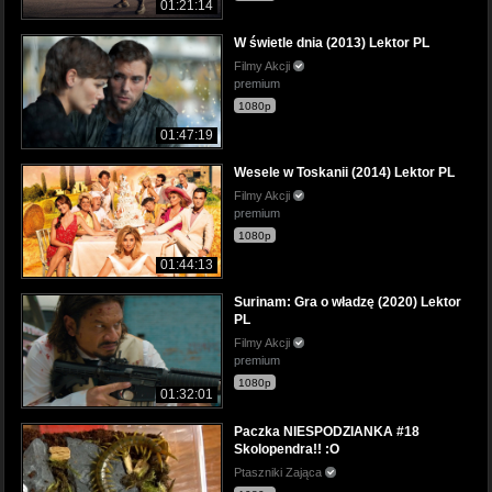
01:21:14
W świetle dnia (2013) Lektor PL
Filmy Akcji
premium
1080p
01:47:19
Wesele w Toskanii (2014) Lektor PL
Filmy Akcji
premium
1080p
01:44:13
Surinam: Gra o władzę (2020) Lektor
PL
Filmy Akcji
premium
1080p
01:32:01
Paczka NIESPODZIANKA #18
Skolopendra!! :O
Ptaszniki Zająca