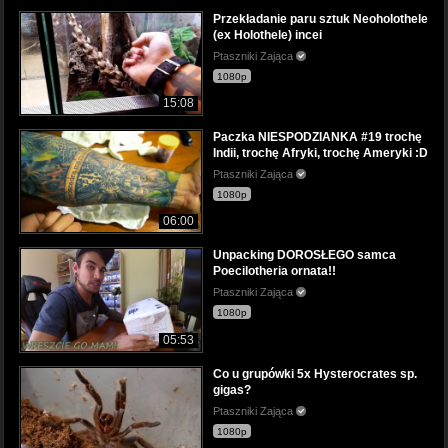
Przekładanie paru sztuk Neoholothele
(ex Holothele) incei
Ptaszniki Zająca
1080p
15:08
Paczka NIESPODZIANKA #19 trochę
Indii, trochę Afryki, trochę Ameryki :D
Ptaszniki Zająca
1080p
06:00
Unpacking DOROSŁEGO samca
Poecilotheria ornata!!
Ptaszniki Zająca
1080p
05:53
Co u grupówki 5x Hysterocrates sp.
gigas?
Ptaszniki Zająca
1080p