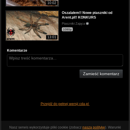
10:02
Oszalałem!! Nowe ptaszniki od
Arent.pl!! KONKURS
Ptaszniki Zająca
1080p
13:01
Komentarze
Zamieść komentarz
Przejdź do pełnej wersji cda.pl
Nasz serwis wykorzystuje pliki cookie (zobacz
naszą politykę
). Warunki