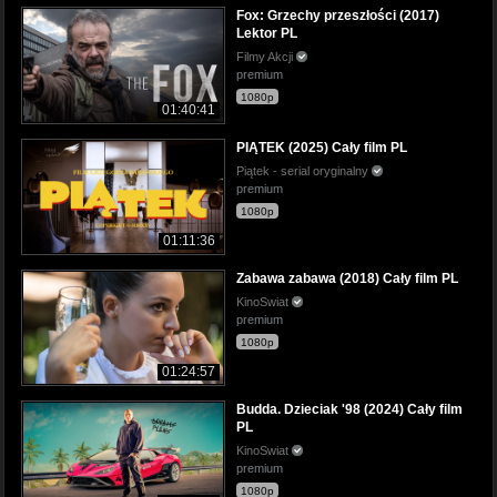
Fox: Grzechy przeszłości (2017)
Lektor PL
Filmy Akcji
premium
1080p
01:40:41
PIĄTEK (2025) Cały film PL
Piątek - serial oryginalny
premium
1080p
01:11:36
Zabawa zabawa (2018) Cały film PL
KinoSwiat
premium
1080p
01:24:57
Budda. Dzieciak '98 (2024) Cały film
PL
KinoSwiat
premium
1080p