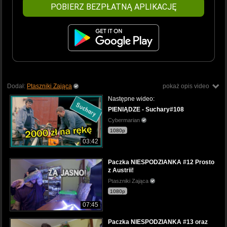
POBIERZ BEZPŁATNĄ APLIKACJĘ
Dodał:
Ptaszniki Zająca
pokaż opis video
Następne wideo:
PIENIĄDZE - Suchary#108
Cybermarian
1080p
03:42
Paczka NIESPODZIANKA #12 Prosto
z Austrii!
Ptaszniki Zająca
1080p
07:45
Paczka NIESPODZIANKA #13 oraz