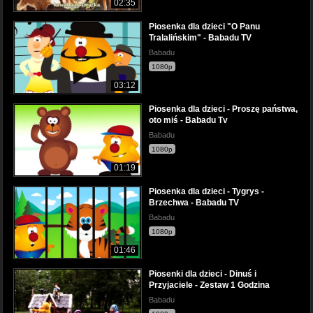
02:35
Piosenka dla dzieci "O Panu
Tralalińskim" - Babadu TV
Babadu
1080p
03:12
Piosenka dla dzieci - Proszę państwa,
oto miś - Babadu Tv
Babadu
1080p
01:19
Piosenka dla dzieci - Tygrys -
Brzechwa - Babadu TV
Babadu
1080p
01:46
Piosenki dla dzieci - Dinuś i
Przyjaciele - Zestaw 1 Godzina
Babadu