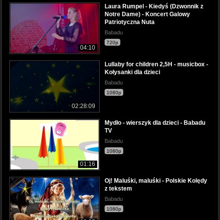
Laura Rumpel - Kiedyś (Dzwonnik z
Notre Dame) - Koncert Galowy
Patriotyczna Nuta
Babadu
720p
04:10
Lullaby for children 2,5H - musicbox -
Kołysanki dla dzieci
Babadu
1080p
02:28:09
Mydło - wierszyk dla dzieci - Babadu
TV
Babadu
1080p
01:16
Oj! Maluśki, maluśki - Polskie Kolędy
z tekstem
Babadu
1080p