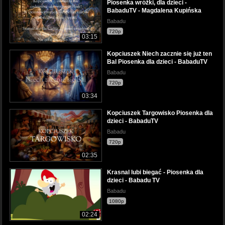
Piosenka wróżki, dla dzieci -
BabaduTV - Magdalena Kupińska
Babadu
720p
03:15
Kopciuszek Niech zacznie się już ten
Bal Piosenka dla dzieci - BabaduTV
Babadu
720p
03:34
Kopciuszek Targowisko Piosenka dla
dzieci - BabaduTV
Babadu
720p
02:35
Krasnal lubi biegać - Piosenka dla
dzieci - Babadu TV
Babadu
1080p
02:24