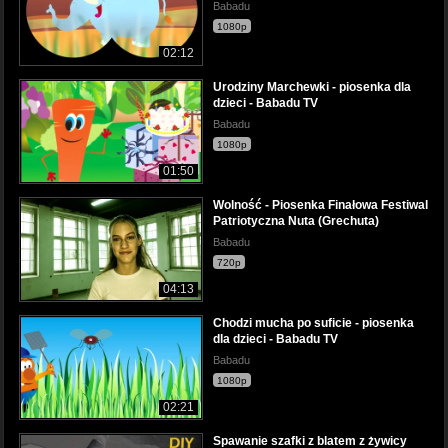
Babadu
1080p
02:12
Urodziny Marchewki - piosenka dla
dzieci - Babadu TV
Babadu
1080p
01:50
Wolność - Piosenka Finałowa Festiwal
Patriotyczna Nuta (Grechuta)
Babadu
720p
04:13
Chodzi mucha po suficie - piosenka
dla dzieci - Babadu TV
Babadu
1080p
02:21
Spawanie szafki z blatem z żywicy