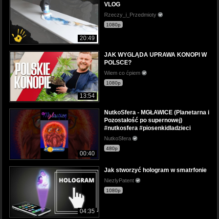
VLOG
Rzeczy_i_Przedmioty
1080p
20:49
JAK WYGLĄDA UPRAWA KONOPI W
POLSCE?
Wiem co ćpiem
1080p
13:54
NutkoSfera - MGŁAWICE (Planetarna i
Pozostałość po supernowej)
#nutkosfera #piosenkidladzieci
NutkoSfera
480p
00:40
Jak stworzyć hologram w smatrfonie
NiezlyPatent
1080p
04:35