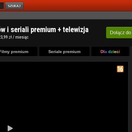
ów i seriali premium + telewizja
Dołącz
do
3,99 zł / miesiąc
Filmy premium
Seriale premium
Dla dzieci