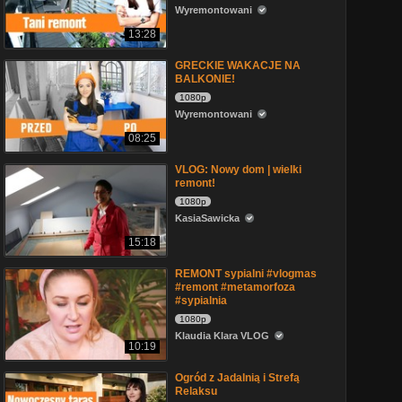
Wyremontowani
13:28
GRECKIE WAKACJE NA
BALKONIE!
1080p
Wyremontowani
08:25
VLOG: Nowy dom | wielki
remont!
1080p
KasiaSawicka
15:18
REMONT sypialni #vlogmas
#remont #metamorfoza
#sypialnia
1080p
Klaudia Klara VLOG
10:19
Ogród z Jadalnią i Strefą
Relaksu