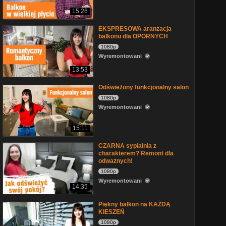
15:26
EKSPRESOWA aranżacja
balkonu dla OPORNYCH
1080p
Wyremontowani
13:53
Odświeżony funkcjonalny salon
1080p
Wyremontowani
15:11
CZARNA sypialnia z
charakterem? Remont dla
odważnych!
1080p
Wyremontowani
14:35
Piękny balkon na KAŻDĄ
KIESZEŃ
1080p