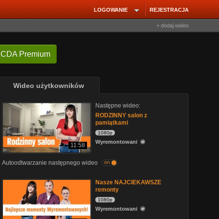
LOGOWANIE
REJESTRACJA
+ dodaj wideo
 CDA Premium
Wideo użytkowników
Następne wideo:
RODZINNY salon z
pamiątkami
1080p
Wyremontowani
11:58
Autoodtwarzanie następnego wideo
on
Nasze NAJCIEKAWSZE
remonty
1080p
Wyremontowani