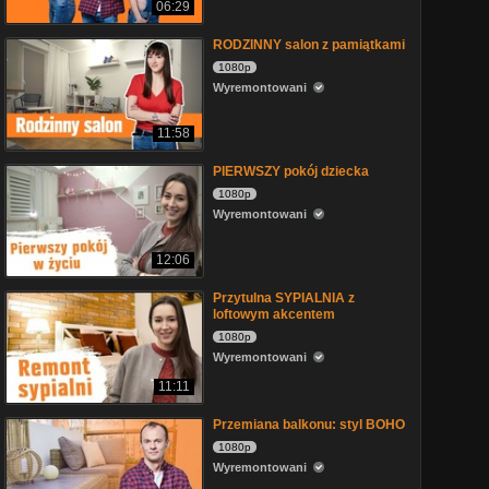
06:29
RODZINNY salon z pamiątkami
1080p
Wyremontowani
11:58
PIERWSZY pokój dziecka
1080p
Wyremontowani
12:06
Przytulna SYPIALNIA z
loftowym akcentem
1080p
Wyremontowani
11:11
Przemiana balkonu: styl BOHO
1080p
Wyremontowani