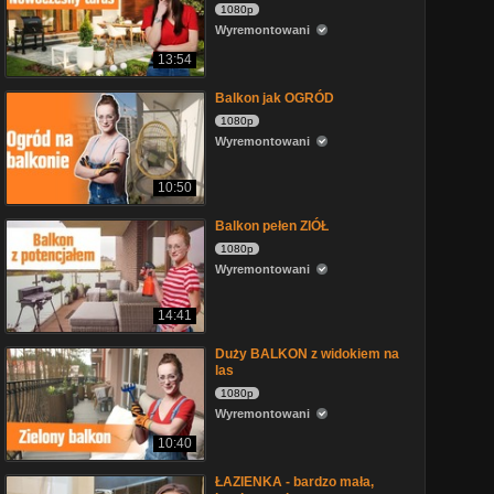
1080p
Wyremontowani
13:54
Balkon jak OGRÓD
1080p
Wyremontowani
10:50
Balkon pełen ZIÓŁ
1080p
Wyremontowani
14:41
Duży BALKON z widokiem na
las
1080p
Wyremontowani
10:40
ŁAZIENKA - bardzo mała,