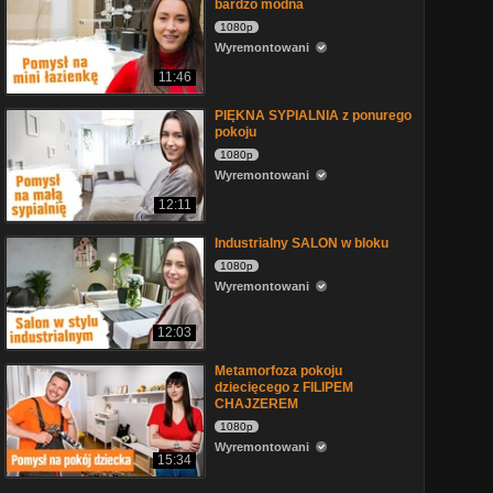
bardzo modna
1080p
Wyremontowani
11:46
PIĘKNA SYPIALNIA z ponurego
pokoju
1080p
Wyremontowani
12:11
Industrialny SALON w bloku
1080p
Wyremontowani
12:03
Metamorfoza pokoju
dziecięcego z FILIPEM
CHAJZEREM
1080p
Wyremontowani
15:34