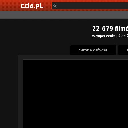
2
2
6
7
9
film
w super cenie już od 2
Strona główna