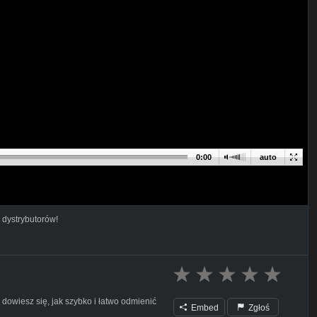
0:00
auto
 dystrybutorów!
wiesz się, jak szybko i łatwo odmienić
Embed
Zgłoś