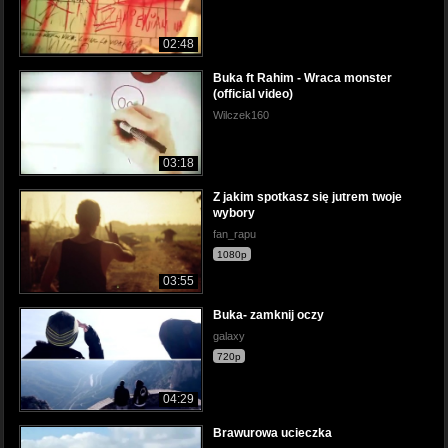
02:48
Buka ft Rahim - Wraca monster
(official video)
Wilczek160
03:18
Z jakim spotkasz się jutrem twoje
wybory
fan_rapu
1080p
03:55
Buka- zamknij oczy
galaxy
720p
04:29
Brawurowa ucieczka