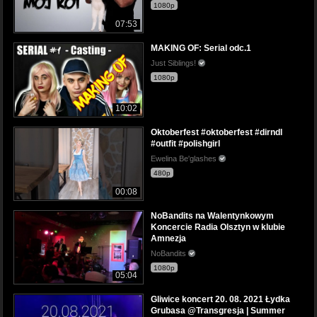
1080p
07:53
MAKING OF: Serial odc.1
Just Siblings!
1080p
10:02
Oktoberfest #oktoberfest #dirndl
#outfit #polishgirl
Ewelina Be'glashes
480p
00:08
NoBandits na Walentynkowym
Koncercie Radia Olsztyn w klubie
Amnezja
NoBandits
1080p
05:04
Gliwice koncert 20. 08. 2021 Łydka
Grubasa @Transgresja | Summer