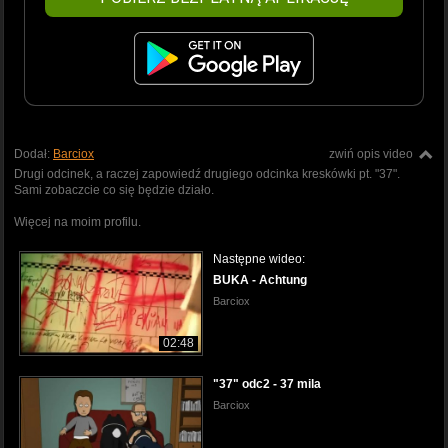
Dodał:
Barciox
zwiń opis video
Drugi odcinek, a raczej zapowiedź drugiego odcinka kreskówki pt. "37".
Sami zobaczcie co się będzie działo.
Więcej na moim profilu.
Następne wideo:
BUKA - Achtung
Barciox
02:48
"37" odc2 - 37 mila
Barciox