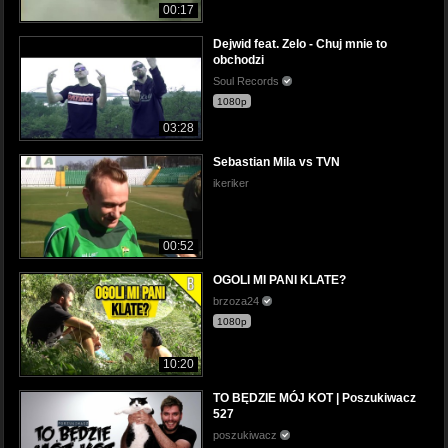
00:17
Dejwid feat. Zelo - Chuj mnie to
obchodzi
Soul Records
1080p
03:28
Sebastian Mila vs TVN
ikeriker
00:52
OGOLI MI PANI KLATE?
brzoza24
1080p
10:20
TO BĘDZIE MÓJ KOT | Poszukiwacz
527
poszukiwacz