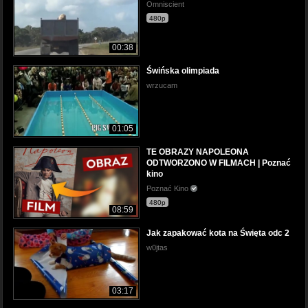
Omniscient
480p
00:38
Świńska olimpiada
wrzucam
01:05
TE OBRAZY NAPOLEONA
ODTWORZONO W FILMACH | Poznać
kino
Poznać Kino
480p
08:59
Jak zapakować kota na Święta odc 2
w0jtas
03:17