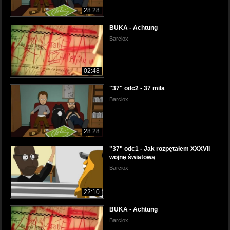
28:28
BUKA - Achtung
Barciox
02:48
"37" odc2 - 37 mila
Barciox
28:28
"37" odc1 - Jak rozpętałem XXXVII
wojnę światową
Barciox
22:10
BUKA - Achtung
Barciox