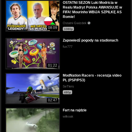
OSTATNI SEZON Luki Modricia w
Realu Madryt Polska AWANSUJE w
FIFA! Mourinho WBIJA SZPILKĘ AS
Romie!
Ostatni Gwizdek
08:09
1080p
Zapowiedź pogody na stadionach
fux777
01:22
ModNation Racers - recenzja video
PL (PSP/PS3)
SeTlers
480p
02:47
Fart na rajdzie
wilkoak