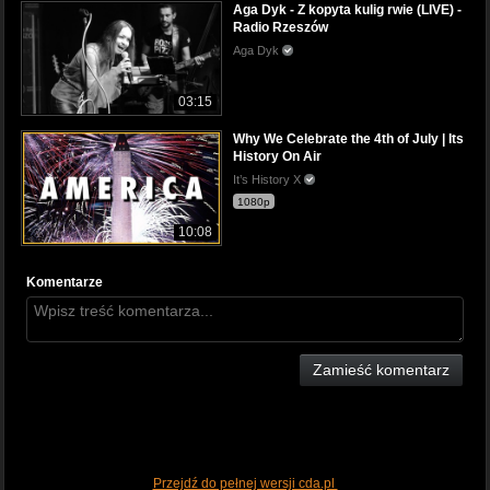
Aga Dyk - Z kopyta kulig rwie (LIVE) -
Radio Rzeszów
Aga Dyk
03:15
Why We Celebrate the 4th of July | Its
History On Air
It’s History X
1080p
10:08
Komentarze
Zamieść komentarz
Przejdź do pełnej wersji cda.pl