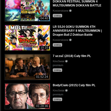
DOKKAN FESTIVAL SUMMON 4
MULTISUMMON DOKKAN BATTLE
Kosiorskione
1080p
04:40
LR SSJ4 GOKU SUMMON 4TH
ANNIVERSARY 8 MULTISUMMON |
Dragon Ball Z Dokkan Battle
Kosiorskione
1080p
10:10
7 uczuć (2018) Cały film PL
KinoSwiat
premium
1080p
01:52:24
Body/Ciało (2015) Cały film PL
KinoSwiat
premium
1080p
01:28:36