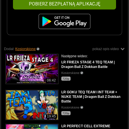
POBIERZ BEZPŁATNĄ APLIKACJĘ
Dodał:
Kosiorskione
pokaż opis video
Następne wideo:
LR FRIEZA STAGE 4 TEQ TEAM |
Dragon Ball Z Dokkan Battle
Kosiorskione
720p
06:42
LR GOKU TEQ TEAM I INT TEAM +
NUKE TEAM | Dragon Ball Z Dokkan
Battle
Kosiorskione
720p
19:45
LR PERFECT CELL EXTREME