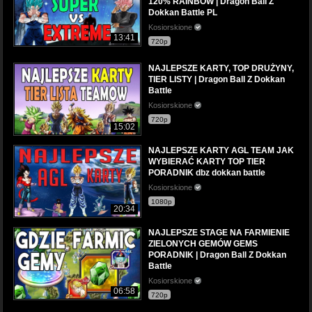
120% RAINBOW | Dragon Ball Z
Dokkan Battle PL
Kosiorskione
13:41
720p
NAJLEPSZE KARTY, TOP DRUŻYNY,
TIER LISTY | Dragon Ball Z Dokkan
Battle
Kosiorskione
720p
15:02
NAJLEPSZE KARTY AGL TEAM JAK
WYBIERAĆ KARTY TOP TIER
PORADNIK dbz dokkan battle
Kosiorskione
1080p
20:34
NAJLEPSZE STAGE NA FARMIENIE
ZIELONYCH GEMÓW GEMS
PORADNIK | Dragon Ball Z Dokkan
Battle
Kosiorskione
06:58
720p