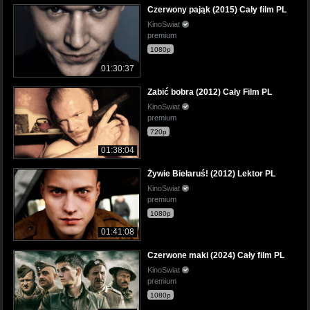
Czerwony pająk (2015) Cały film PL
KinoSwiat
premium
1080p
01:30:37
Zabić bobra (2012) Cały Film PL
KinoSwiat
premium
720p
01:38:04
Żywie Biełaruś! (2012) Lektor PL
KinoSwiat
premium
1080p
01:41:08
Czerwone maki (2024) Cały film PL
KinoSwiat
premium
1080p