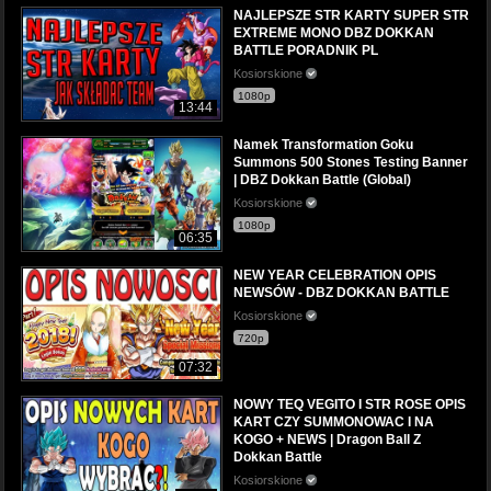
NAJLEPSZE STR KARTY SUPER STR
EXTREME MONO DBZ DOKKAN
BATTLE PORADNIK PL
Kosiorskione
1080p
13:44
Namek Transformation Goku
Summons 500 Stones Testing Banner
| DBZ Dokkan Battle (Global)
Kosiorskione
1080p
06:35
NEW YEAR CELEBRATION OPIS
NEWSÓW - DBZ DOKKAN BATTLE
Kosiorskione
720p
07:32
NOWY TEQ VEGITO I STR ROSE OPIS
KART CZY SUMMONOWAC I NA
KOGO + NEWS | Dragon Ball Z
Dokkan Battle
Kosiorskione