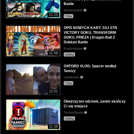
Battle
Kosiorskione
12:25
720p
OPIS NOWYCH KART: SSJ STR
VICTORY GOKU, TRANSFORM
GOKU, FRIEZA | Dragon Ball Z
Dokkan Battle
Kosiorskione
11:58
1080p
OXFORD VLOG: Spacer wzdłuż
Tamizy
Lastdream
720p
11:51
Obejrzyj ten odcinek, zanim skończy
Ci się miejsce
TechnoStrefa
1080p
11:36