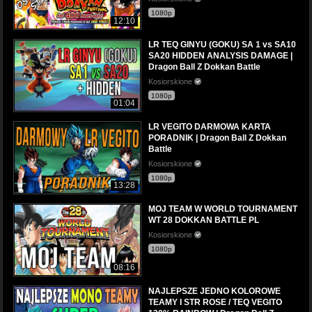
1080p
12:10
LR TEQ GINYU (GOKU) SA 1 vs SA10
SA20 HIDDEN ANALYSIS DAMAGE |
Dragon Ball Z Dokkan Battle
Kosiorskione
1080p
01:04
LR VEGITO DARMOWA KARTA
PORADNIK | Dragon Ball Z Dokkan
Battle
Kosiorskione
1080p
13:28
MOJ TEAM W WORLD TOURNAMENT
WT 28 DOKKAN BATTLE PL
Kosiorskione
1080p
08:16
NAJLEPSZE JEDNO KOLOROWE
TEAMY I STR ROSE / TEQ VEGITO