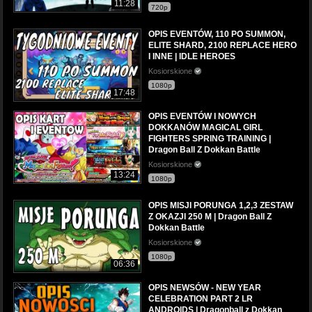
11:28
720p
OPIS EVENTÓW, 110 PO SUMMON,
ELITE SHARD, 2100 REPLACE HERO
I INNE | IDLE HEROES
Kosiorskione
1080p
17:48
OPIS EVENTÓW I NOWYCH
DOKKANÓW MAGICAL GIRL
FIGHTERS SPRING TRAINING |
Dragon Ball Z Dokkan Battle
Kosiorskione
13:24
1080p
OPIS MISJI PORUNGA 1,2,3 ZESTAW
Z OKAZJI 250 M | Dragon Ball Z
Dokkan Battle
Kosiorskione
1080p
06:36
OPIS NEWSÓW - NEW YEAR
CELEBRATION PART 2 LR
ANDROIDS | Dragonball z Dokkan