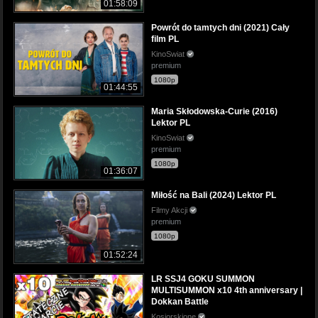
01:58:09
Powrót do tamtych dni (2021) Cały
film PL
KinoSwiat
premium
1080p
01:44:55
Maria Skłodowska-Curie (2016)
Lektor PL
KinoSwiat
premium
1080p
01:36:07
Miłość na Bali (2024) Lektor PL
Filmy Akcji
premium
1080p
01:52:24
LR SSJ4 GOKU SUMMON
MULTISUMMON x10 4th anniversary |
Dokkan Battle
Kosiorskione