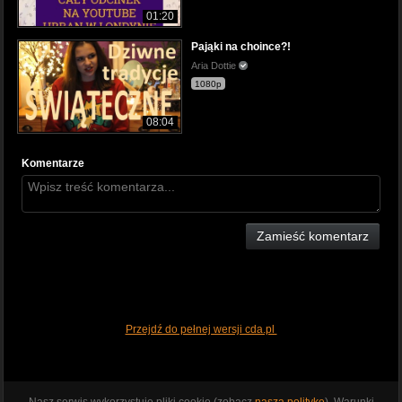
01:20
Pająki na choince?!
Aria Dottie
1080p
08:04
Komentarze
Zamieść komentarz
Przejdź do pełnej wersji cda.pl
Nasz serwis wykorzystuje pliki cookie (zobacz
naszą politykę
). Warunki