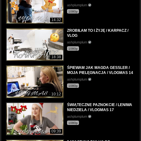
ashplumplum
1080p
14:32
ZROBIŁAM TO I ŻYJĘ / KARPACZ /
VLOG
ashplumplum
1080p
18:38
ŚPIEWAM JAK MAGDA GESSLER /
MOJA PIELĘGNACJA / VLOGMAS 14
ashplumplum
1080p
10:12
ŚWIĄTECZNE PAZNOKCIE / LENIWA
NIEDZIELA / VLOGMAS 17
ashplumplum
1080p
09:39