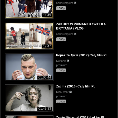
ashplumplum
1080p
11:49
ZAKUPY W PRIMARKU / WIELKA
BRYTANIA / VLOG
ashplumplum
1080p
12:47
Popek za życia (2017) Cały film PL
Netlook
premium
1080p
01:06:44
Zaćma (2016) Cały film PL
KinoSwiat
premium
1080p
01:49:33
Żywie Biełaruś! (2012) Lektor PL