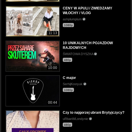
CENY W APULI / ZWIEDZAMY
WŁOCHY / VLOG
ashplumplum
1080p
11:13
10 UNIKALNYCH POJAZDOW
RAJDOWYCH
ŚWIATOWA DYSZKA
480p
10:00
C major
SerhijKostyuk
1080p
00:44
Czy to najgorzej ubrani Brytyjczycy?
uRbanWLondynie
480p