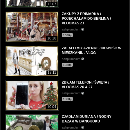
12:07
ZAKUPY Z PRIMARKA /
POJECHAŁAM DO BERLINA /
VLOGMAS 23
ashplumplum
1080p
10:18
ZALAŁO MI ŁAZIENKĘ / NOWOŚĆ W
MIESZKANIU / VLOG
ashplumplum
1080p
13:11
ZBIŁAM TELEFON / ŚWIĘTA /
VLOGMAS 26 & 27
ashplumplum
1080p
10:04
ZJADŁAM DURIANA / NOCNY
BAZAR W BANGKOKU
ashplumplum