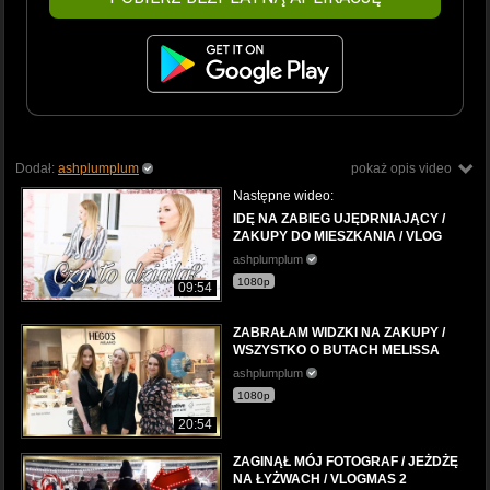
Dodał:
ashplumplum
pokaż opis video
Następne wideo:
IDĘ NA ZABIEG UJĘDRNIAJĄCY /
ZAKUPY DO MIESZKANIA / VLOG
ashplumplum
1080p
09:54
ZABRAŁAM WIDZKI NA ZAKUPY /
WSZYSTKO O BUTACH MELISSA
ashplumplum
1080p
20:54
ZAGINĄŁ MÓJ FOTOGRAF / JEŻDŻĘ
NA ŁYŻWACH / VLOGMAS 2