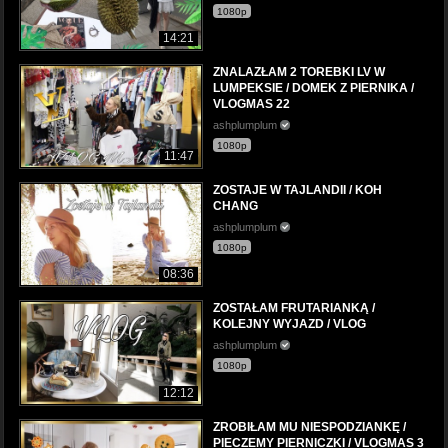
1080p
14:21
ZNALAZŁAM 2 TOREBKI LV W
LUMPEKSIE / DOMEK Z PIERNIKA /
VLOGMAS 22
ashplumplum
1080p
11:47
ZOSTAJE W TAJLANDII / KOH
CHANG
ashplumplum
1080p
08:36
ZOSTAŁAM FRUTARIANKĄ /
KOLEJNY WYJAZD / VLOG
ashplumplum
1080p
12:12
ZROBIŁAM MU NIESPODZIANKĘ /
PIECZEMY PIERNICZKI / VLOGMAS 3