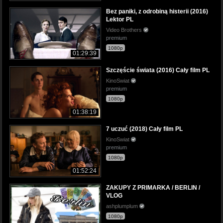
Bez paniki, z odrobiną histerii (2016)
Lektor PL
Video Brothers
premium
1080p
01:29:39
Szczęście świata (2016) Cały film PL
KinoSwiat
premium
1080p
01:38:19
7 uczuć (2018) Cały film PL
KinoSwiat
premium
1080p
01:52:24
ZAKUPY Z PRIMARKA / BERLIN /
VLOG
ashplumplum
1080p