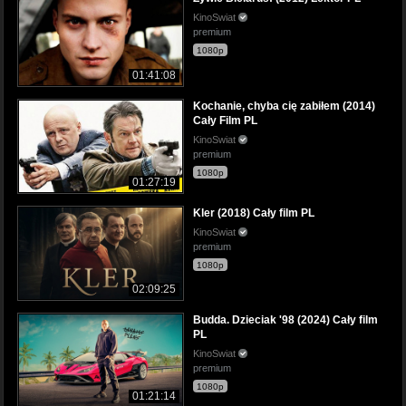
KinoSwiat
premium
1080p
01:41:08
Kochanie, chyba cię zabiłem (2014)
Cały Film PL
KinoSwiat
premium
1080p
01:27:19
Kler (2018) Cały film PL
KinoSwiat
premium
1080p
02:09:25
Budda. Dzieciak '98 (2024) Cały film
PL
KinoSwiat
premium
1080p
01:21:14