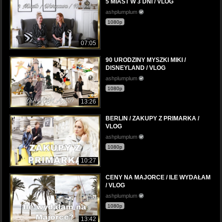
5 MIAST W 3 DNI / VLOG
ashplumplum
1080p
07:05
90 URODZINY MYSZKI MIKI /
DISNEYLAND / VLOG
ashplumplum
1080p
13:26
BERLIN / ZAKUPY Z PRIMARKA /
VLOG
ashplumplum
1080p
10:27
CENY NA MAJORCE / ILE WYDAŁAM
/ VLOG
ashplumplum
1080p
13:42