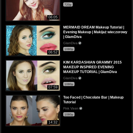
720p
06:05
MERMAID DREAM Makeup Tutorial |
Evening Makeup | Makijaż wieczorowy
| GlamDiva
GlamDiva
1080p
06:52
KIM KARDASHIAN GRAMMY 2015
MAKEUP INSPIRED EVENING
MAKEUP TUTORIAL | GlamDiva
GlamDiva
1080p
07:59
Too Faced | Chocolate Bar | Makeup
Tutorial
Pink Vixen
1080p
14:32