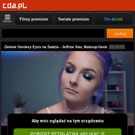
Filmy premium
Seriale premium
Dla dzieci
MENU
szukaj
Zielone Smokey Eyes na Święta - Jeffree Star, Makeup Geek
00:04:42
Aby móc oglądać na tym urządzeniu
POBIERZ BEZPŁATNĄ APLIKACJĘ