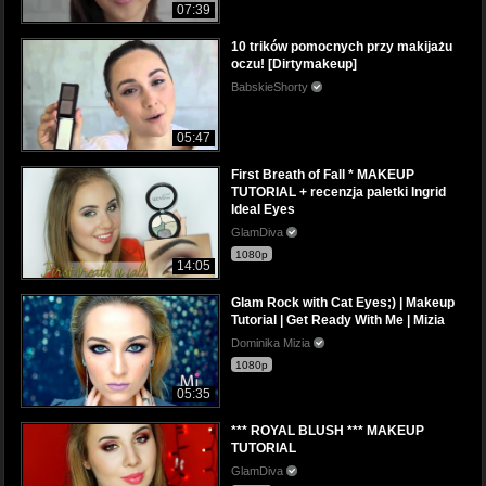
07:39
10 trików pomocnych przy makijażu
oczu! [Dirtymakeup]
BabskieShorty
05:47
First Breath of Fall * MAKEUP
TUTORIAL + recenzja paletki Ingrid
Ideal Eyes
GlamDiva
1080p
14:05
Glam Rock with Cat Eyes;) | Makeup
Tutorial | Get Ready With Me | Mizia
Dominika Mizia
1080p
05:35
*** ROYAL BLUSH *** MAKEUP
TUTORIAL
GlamDiva