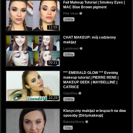
Fall Makeup Tutorial | Smokey Eyes |
MAC Blue Brown pigment
Pink Vixen
1080p
12:55
CHAT MAKEUP: mój codzienny
makijaż
Lastdream
1080p
09:21
*** EMERALD GLOW *** Evening
makeup tutorial | PIERRE RENE |
MAKEUP GEEK | MAYBELLINE |
CATRICE
GlamDiva
10:28
1080p
Klasyczny makijaż w brązach na dwa
sposoby [Dirtymakeup]
BabskieShorty
720p