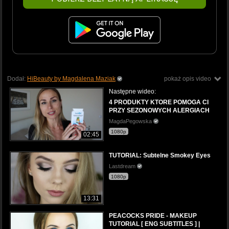
Dodał:
HiBeauty by Magdalena Maziak
pokaż opis video
Następne wideo:
4 PRODUKTY KTORE POMOGA CI
PRZY SEZONOWYCH ALERGIACH
MagdaPegowska
1080p
02:45
TUTORIAL: Subtelne Smokey Eyes
Lastdream
1080p
13:31
PEACOCKS PRIDE - MAKEUP
TUTORIAL [ ENG SUBTITLES ] |