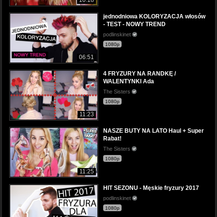
jednodniowa KOLORYZACJA włosów
- TEST - NOWY TREND
podlinskinet
1080p
06:51
4 FRYZURY NA RANDKĘ /
WALENTYNKI Ada
The Sisters
1080p
11:23
NASZE BUTY NA LATO Haul + Super
Rabat!
The Sisters
1080p
11:25
HIT SEZONU - Męskie fryzury 2017
podlinskinet
1080p