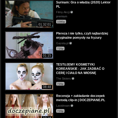
Surinam: Gra o władzę (2020) Lektor
PL
Filmy Akcji
premium
1080p
01:32:01
Plereza i nie tylko, czyli najbardziej
oryginalne pomysły na fryzury
Gazeta.pl
720p
01:15
TESTUJEMY KOSMETYKI
KOREAŃSKIE - JAK ZADBAĆ O
CERĘ I CIAŁO NA WIOSNĘ
The Sisters
720p
08:48
Recenzja + zakładanie doczepek
metodą clip-in | DOCZEPIANE.PL
Lastdream
720p
10:18