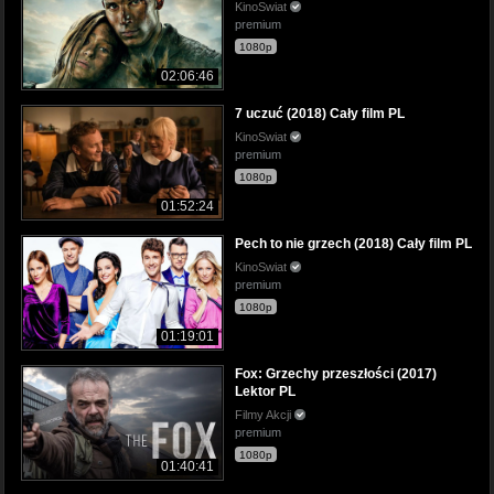
KinoSwiat
premium
1080p
02:06:46
7 uczuć (2018) Cały film PL
KinoSwiat
premium
1080p
01:52:24
Pech to nie grzech (2018) Cały film PL
KinoSwiat
premium
1080p
01:19:01
Fox: Grzechy przeszłości (2017)
Lektor PL
Filmy Akcji
premium
1080p
01:40:41