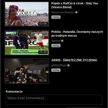
Popek x RafCio & ctrsk - Only You
(Vixiara Blend)
Muzyczne Nowości
1080p
03:06
Polska - Holandia. Oceniamy naszych
po trudnym meczu
Sport.pl
1080p
25:30
ARRIS - ŚWIĄTECZNE ŻYCZENIA
aRRisOfficial
1080p
00:16
Komentarze