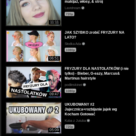
makijaż, włosy, & strój
Lastdream
720p
11:11
JAK SZYBKO zrobić FRYZURY NA
LATO?
Słodka Ada
1080p
06:51
FRYZURY DLA NASTOLATKÓW (i nie
tylko) - Bieber, G-eazy, Marcus&
Martinus hairstyle
podlinskinet
1080p
09:47
UKUBOWANY #2
Jajecznica+rozbijanie jajek wg
Kocham Gotować
Kuba z Jutuba
720p
05:09