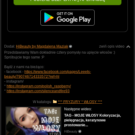
Dodał:
HiBeauty by Magdalena Maziak
zwiń opis video
Przedstawiamy Wam dokładnie cztery pomysły na upięcie włosów :)
Spróbujcie tego same :P
Bądź z nami na bieżąco:
- facebook -
https://www.facebook.com/pages/Leeets-
beauty/790746714333572?ref=hl
- instagram/
*
https://instagram.com/polish_raspberry/
*
https://instagram.com/silenceandfire93
W katalogu:
*** FRYZURY * WŁOSY ***
Następne wideo:
TAG - MOJE WŁOSY Koloryzacja,
pielęgnacja, keratynowe
prostowanie...
HiBeauty
22:00