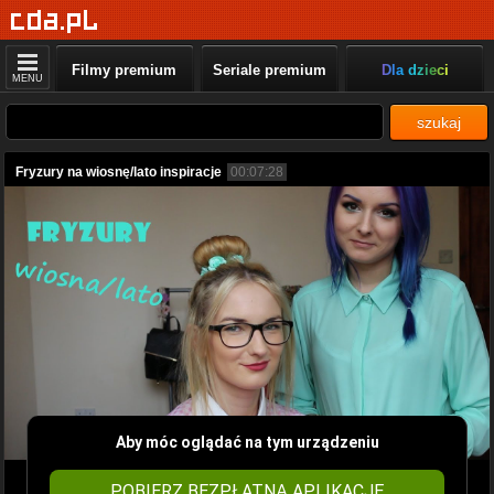
Filmy premium
Seriale premium
Dla dzieci
MENU
szukaj
Fryzury na wiosnę/lato inspiracje
00:07:28
Aby móc oglądać na tym urządzeniu
POBIERZ BEZPŁATNĄ APLIKACJĘ