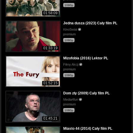
1080p
01:58:09
Jedna dusza (2023) Cały film PL
KinoSwiat
premium
1080p
01:33:19
Mizofobia (2016) Lektor PL
Filmy Akcji
premium
1080p
01:52:15
Dom zły (2009) Cały film PL
Media4fun
premium
1080p
01:45:21
Miasto 44 (2014) Cały film PL