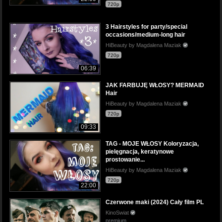
720p
3 Hairstyles for party/special
occasions/medium-long hair
HiBeauty by Magdalena Maziak
720p
06:39
JAK FARBUJĘ WŁOSY? MERMAID
Hair
HiBeauty by Magdalena Maziak
720p
09:33
TAG - MOJE WŁOSY Koloryzacja,
pielęgnacja, keratynowe
prostowanie...
HiBeauty by Magdalena Maziak
720p
22:00
Czerwone maki (2024) Cały film PL
KinoSwiat
premium