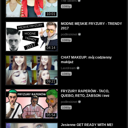
The Sisters
1080p
10:01
MODNE MĘSKIE FRYZURY - TRENDY
2017
podlinskinet
1080p
04:14
CHAT MAKEUP: mój codzienny
makijaż
Lastdream
1080p
09:21
FRYZURY RAPERÓW - TACO,
QUEBO, RETO, ŻABSON i inni
podlinskinet
1080p
05:54
Jesienne GET READY WITH ME!