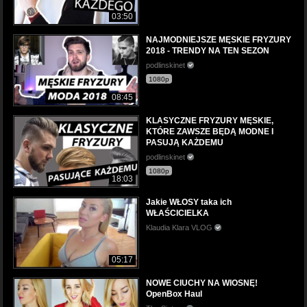
03:50
NAJMODNIEJSZE MĘSKIE FRYZURY
2018 - TRENDY NA TEN SEZON
podlinskinet
1080p
08:45
KLASYCZNE FRYZURY MĘSKIE,
KTÓRE ZAWSZE BĘDĄ MODNE I
PASUJĄ KAŻDEMU
podlinskinet
1080p
18:03
Jakie WŁOSY taka ich
WŁAŚCICIELKA
Klaudia Klara VLOG
05:17
NOWE CIUCHY NA WIOSNĘ!
OpenBox Haul