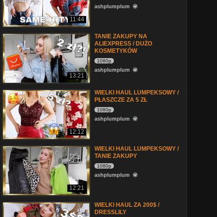
ashplumplum
11:44
TANIE ZAKUPY NA
ALIEXPRESS / DUŻO
KOSMETYKÓW
1080p
ashplumplum
13:21
WIELKI HAUL LUMPEKSOWY /
PŁASZCZE ZA 5 ZŁ
1080p
ashplumplum
12:12
WIELKI HAUL LUMPEKSOWY /
TANIE ZAKUPY
1080p
ashplumplum
12:21
WIELKI HAUL ZA 200$ /
DRESSLILY