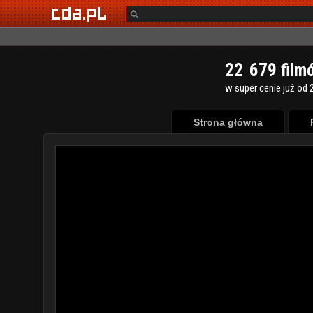
2
2
6
7
9
film
w super cenie już od 2
Strona główna