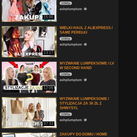
1080p
ashplumplum
15:00
WIELKI HAUL Z ALIEXPRESS /
SAME PEREŁKI
1080p
ashplumplum
13:17
WYZWANIE LUMPEKSOWE / LV
W SECOND HAND
1080p
ashplumplum
12:05
WYZWANIE LUMPEKSOWE /
STYLIZACJA ZA 36 ZŁ Z
SHINYSYL
1080p
ashplumplum
07:33
ZAKUPY DO DOMU / HOME