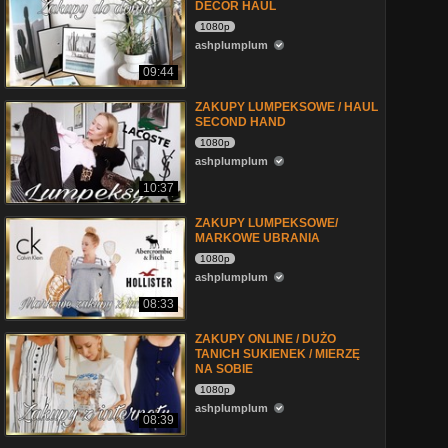
DECOR HAUL
1080p
ashplumplum
09:44
ZAKUPY LUMPEKSOWE / HAUL
SECOND HAND
1080p
ashplumplum
10:37
ZAKUPY LUMPEKSOWE/
MARKOWE UBRANIA
1080p
ashplumplum
08:33
ZAKUPY ONLINE / DUŻO
TANICH SUKIENEK / MIERZĘ
NA SOBIE
1080p
ashplumplum
08:39