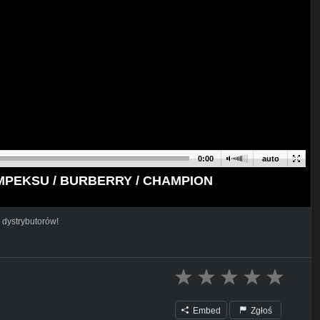
0:00
auto
UMPEKSU / BURBERRY / CHAMPION
 dystrybutorów!
Embed
Zgłoś