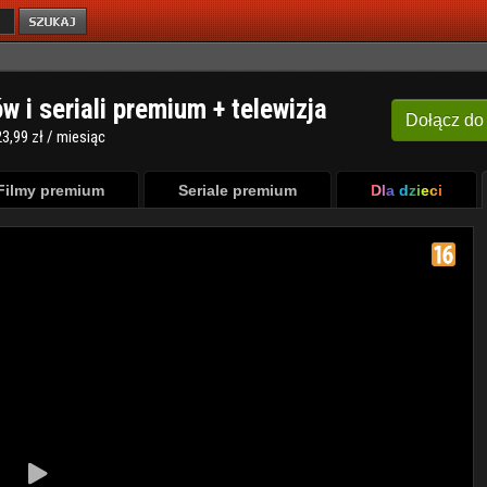
ów i seriali premium + telewizja
Dołącz
do
3,99 zł / miesiąc
Filmy premium
Seriale premium
Dla dzieci