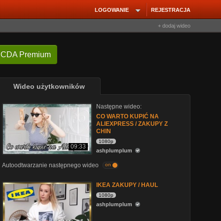
LOGOWANIE
REJESTRACJA
+ dodaj wideo
 CDA Premium
Wideo użytkowników
Następne wideo:
CO WARTO KUPIĆ NA
ALIEXPRESS / ZAKUPY Z
CHIN
1080p
09:33
ashplumplum
Autoodtwarzanie następnego wideo
on
IKEA ZAKUPY / HAUL
1080p
ashplumplum