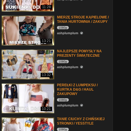
11:28
MIERZĘ STROJE KĄPIELOWE /
TANIA HURTOWNIA / ZAKUPY
1080p
ashplumplum
13:21
NAJLEPSZE POMYSŁY NA
PREZENTY ŚWIĄTECZNE
1080p
ashplumplum
13:32
PEREŁKI Z LUMPEKSU /
KURTKA D&G / HAUL
ZAKUPOWY
1080p
ashplumplum
10:21
TANIE CIUCHY Z CHIŃSKIEJ
STRONKI / YESSTYLE
1080p