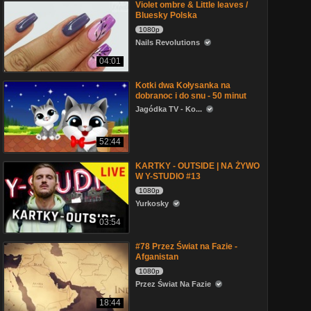
Violet ombre & Little leaves /
Bluesky Polska
1080p
Nails Revolutions
04:01
Kotki dwa Kołysanka na
dobranoc i do snu - 50 minut
Jagódka TV - Ko...
52:44
KARTKY - OUTSIDE | NA ŻYWO
W Y-STUDIO #13
1080p
Yurkosky
03:54
#78 Przez Świat na Fazie -
Afganistan
1080p
Przez Świat Na Fazie
18:44