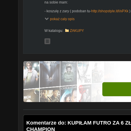
na sobie mam:
- koszulę z zary ( podoban tu-
http://shopstyle.it/l/xPXk
)
- czapkę z zary ( podobna tu-
http://shopstyle.it/l/xPVc
)
pokaż cały opis
-oczy pomalowałam tą paletką (
http://shopstyle.it/l/xP
Kanał Kasi:
https://www.youtube.com/channel/UC_
W katalogu:
ZAKUPY
wpisy z jeansami levis:
-
http://www.ashplumplum.com/2016/06/spodnie-vintage
-
http://www.ashplumplum.com/2017/08/do-czego-zaoz
wpis z futrem:
http://www.ashplumplum.com/2018/01/do
★ WSPÓŁPRACE/COLLAB: ashplumplum@gmail.co
★ INSTAGRAM:
https://www.instagram.com/ashplump
★ BLOG:
http://www.ashplumplum.com
★ SNPACHAT: ashplumplum
★ FACEBOOK:
https://www.facebook.com/ashplumplu
Do zobaczenia w kolejnym filmiku :)
Komentarze do: KUPIŁAM FUTRO ZA 6 Z
CHAMPION