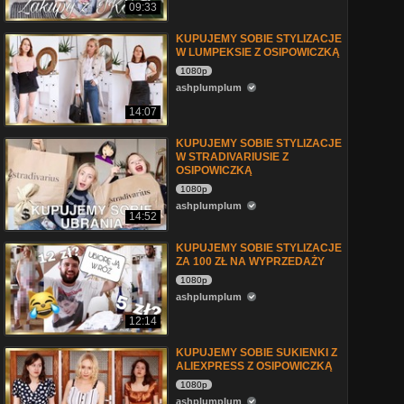
09:33
KUPUJEMY SOBIE STYLIZACJE
W LUMPEKSIE Z OSIPOWICZKĄ
1080p
ashplumplum
14:07
KUPUJEMY SOBIE STYLIZACJE
W STRADIVARIUSIE Z
OSIPOWICZKĄ
1080p
ashplumplum
14:52
KUPUJEMY SOBIE STYLIZACJE
ZA 100 ZŁ NA WYPRZEDAŻY
1080p
ashplumplum
12:14
KUPUJEMY SOBIE SUKIENKI Z
ALIEXPRESS Z OSIPOWICZKĄ
1080p
ashplumplum