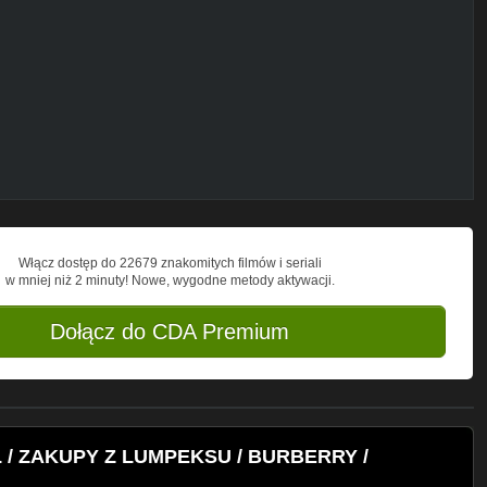
XN
)
HbSeATzUhyXuSwso6qu5w
-levis.html
yc-koszyk.html
-czego-zaozyc-sztuczne-futro.html
m
Włącz dostęp do 22679 znakomitych filmów i seriali
w mniej niż 2 minuty! Nowe, wygodne metody aktywacji.
lum
Dołącz do CDA Premium
mm/?ref=br_rs
Ł / ZAKUPY Z LUMPEKSU / BURBERRY /