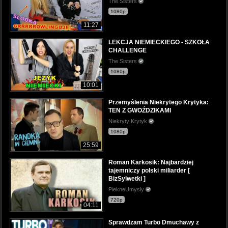
The Sisters
1080p
11:27
LEKCJA NIEMIECKIEGO - SZKOŁA
CHALLENGE
The Sisters
1080p
10:01
Przemyślenia Niekrytego Krytyka:
TEN Z GWOŹDZIKAMI
Niekryty Krytyk
1080p
25:59
Roman Karkosik: Najbardziej
tajemniczy polski miliarder [
BizSylwetki ]
PiekneUmysly
720p
04:11
Sprawdzam Turbo Dmuchawy z