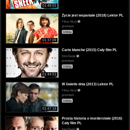
01:48:03
Życie jest wspaniałe (2018) Lektor PL
Filmy Akcji
premium
1080p
01:37:09
Carte blanche (2015) Cały film PL
KinoSwiat
premium
1080p
01:44:53
W świetle dnia (2013) Lektor PL
Filmy Akcji
premium
1080p
01:47:19
Prosta historia o morderstwie (2016)
Cały film PL
KinoSwiat