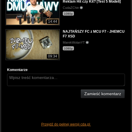
Reklam Hit czy Kit? [Test 5 Modeli]
CudaZChin
1080p
14:44
NAJTAŃSZY FC z MCU F7 - JHEMCU
F7 XSD
MarekWolanYT
1080p
09:34
Komentarze
Zamieść komentarz
Przejdź do pełnej wersji cda.pl