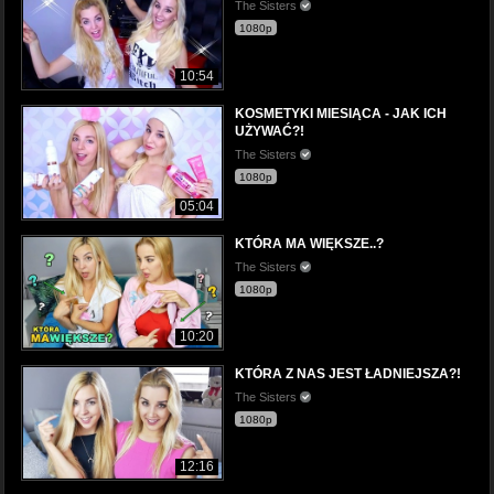
The Sisters
1080p
10:54
KOSMETYKI MIESIĄCA - JAK ICH
UŻYWAĆ?!
The Sisters
1080p
05:04
KTÓRA MA WIĘKSZE..?
The Sisters
1080p
10:20
KTÓRA Z NAS JEST ŁADNIEJSZA?!
The Sisters
1080p
12:16