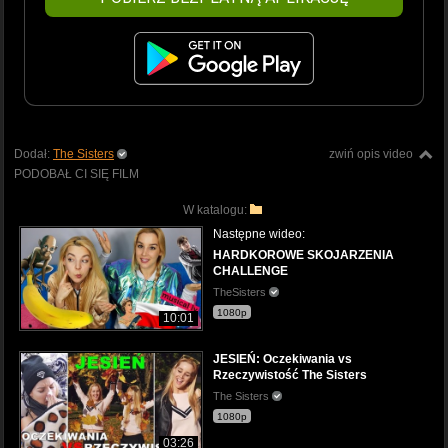
Dodał:
The Sisters
zwiń opis video
PODOBAŁ CI SIĘ FILM
W katalogu:
Następne wideo:
HARDKOROWE SKOJARZENIA
CHALLENGE
TheSisters
1080p
10:01
JESIEŃ: Oczekiwania vs
Rzeczywistość The Sisters
The Sisters
1080p
03:26