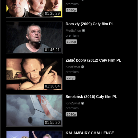
premium
1080p
01:25:29
Dom zły (2009) Cały film PL
Media4fun
premium
1080p
01:45:21
Zabić bobra (2012) Cały Film PL
KinoSwiat
premium
720p
01:38:04
Smoleńsk (2016) Cały film PL
KinoSwiat
premium
1080p
01:55:20
KALAMBURY CHALLENGE