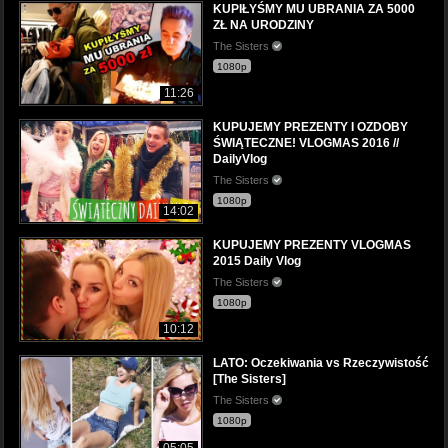
KUPIŁYŚMY MU UBRANIA ZA 5000
ZŁ NA URODZINY
The Sisters
1080p
11:26
KUPUJEMY PREZENTY I OZDOBY
ŚWIĄTECZNE! VLOGMAS 2016 //
DailyVlog
The Sisters
1080p
14:02
KUPUJEMY PREZENTY VLOGMAS
2015 Daily Vlog
The Sisters
1080p
10:12
LATO: Oczekiwania vs Rzeczywistość
[The Sisters]
The Sisters
1080p
05:05