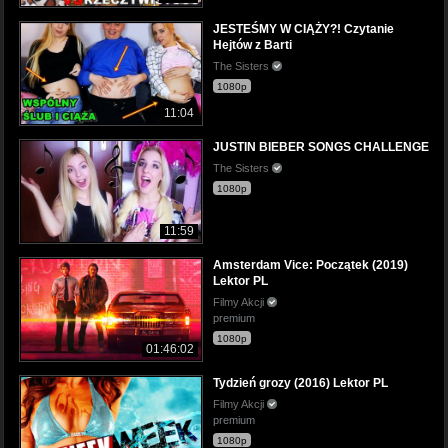
JESTEŚMY W CIĄŻY?! Czytanie
Hejtów z Barti
The Sisters
1080p
11:04
JUSTIN BIEBER SONGS CHALLENGE
The Sisters
1080p
11:59
Amsterdam Vice: Początek (2019)
Lektor PL
Filmy Akcji
premium
1080p
01:46:02
Tydzień grozy (2016) Lektor PL
Filmy Akcji
premium
1080p