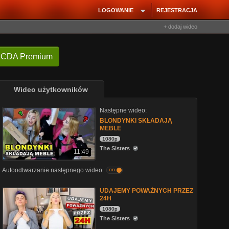
LOGOWANIE
REJESTRACJA
+ dodaj wideo
 CDA Premium
Wideo użytkowników
Następne wideo:
BLONDYNKI SKŁADAJĄ
MEBLE
1080p
The Sisters
11:49
Autoodtwarzanie następnego wideo
on
UDAJEMY POWAŻNYCH PRZEZ
24H
1080p
The Sisters