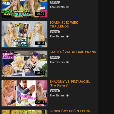
1080p
The Sisters
10:04
ZGADNIJ JEJ WIEK
CHALLENGE
1080p
The Sisters
10:34
ZJADŁA ŻYWE ROBAKI PRANK
1080p
The Sisters
10:04
ZNAJOMY VS. PRZYJACIEL
[The Sisters]
1080p
The Sisters
04:01
ZROBILIŚMY COŚ ZŁEGO W