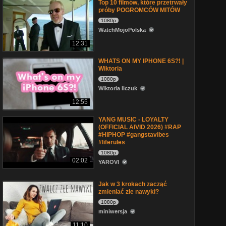
Top 10 filmów, które przetrwały
próby POGROMCÓW MITÓW
1080p
WatchMojoPolska
12:31
WHATS ON MY IPHONE 6S?! |
Wiktoria
1080p
Wiktoria Ilczuk
12:55
YANG MUSIC - LOYALTY
(OFFICIAL AIVID 2026) #RAP
#HIPHOP #gangstavibes
#liferules
1080p
02:02
YAROVI
Jak w 3 krokach zacząć
zmieniać złe nawyki?
1080p
miniwersja
11:10