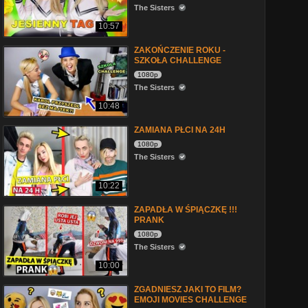
The Sisters
10:57
ZAKOŃCZENIE ROKU -
SZKOŁA CHALLENGE
1080p
The Sisters
10:48
ZAMIANA PŁCI NA 24H
1080p
The Sisters
10:22
ZAPADŁA W ŚPIĄCZKĘ !!!
PRANK
1080p
The Sisters
10:00
ZGADNIESZ JAKI TO FILM?
EMOJI MOVIES CHALLENGE