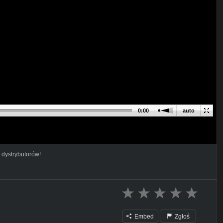
0:00
auto
 dystrybutorów!
Embed
Zgłoś