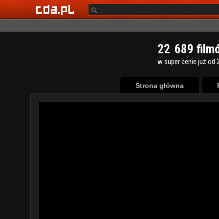
2
2
6
8
9
film
w super cenie już od 2
Strona główna