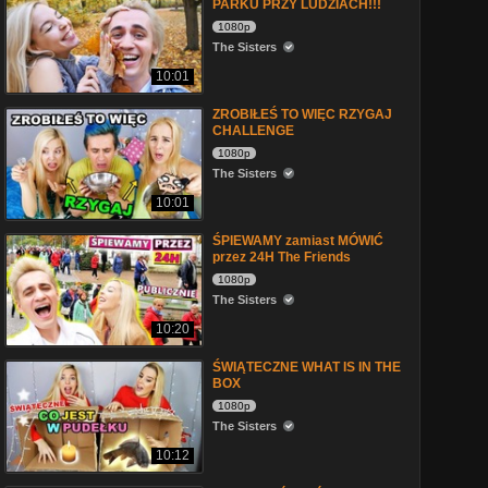
PARKU PRZY LUDZIACH!!!
1080p
The Sisters
10:01
ZROBIŁEŚ TO WIĘC RZYGAJ
CHALLENGE
1080p
The Sisters
10:01
ŚPIEWAMY zamiast MÓWIĆ
przez 24H The Friends
1080p
The Sisters
10:20
ŚWIĄTECZNE WHAT IS IN THE
BOX
1080p
The Sisters
10:12