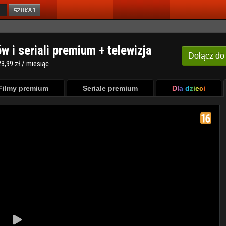
ów i seriali premium + telewizja
Dołącz
do
3,99 zł / miesiąc
Filmy premium
Seriale premium
Dla dzieci