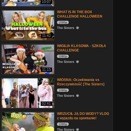
10:07
WHAT IS IN THE BOX
CHALLENGE HALLOWEEN
1080p
The Sisters
11:42
WIGILIA KLASOWA - SZKOŁA
CHALLENGE
1080p
The Sisters
11:15
WIOSNA: Oczekiwania vs
Rzeczywistość [The Sisters]
1080p
The Sisters
02:41
WRZUCIŁ JĄ DO WODY? VLOG
z wyjazdu na spontanie!
1080p
The Sisters