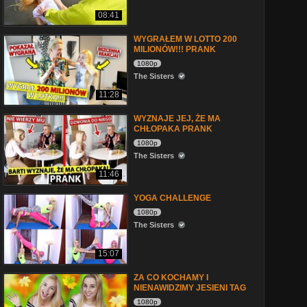
08:41
WYGRAŁEM W LOTTO 200
MILIONÓW!!! PRANK
1080p
The Sisters
11:28
WYZNAJE JEJ, ŻE MA
CHŁOPAKA PRANK
1080p
The Sisters
11:46
YOGA CHALLENGE
1080p
The Sisters
15:07
ZA CO KOCHAMY I
NIENAWIDZIMY JESIENI TAG
1080p