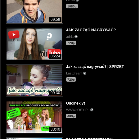
1080p
09:59
JAK ZACZĄĆ NAGRYWAĆ?
adria
720p
06:24
Jak zacząć nagrywać? | SPRZĘT
Lastdream
720p
09:30
Odcinek yt
WWWŁOSY PL
480p
33:40