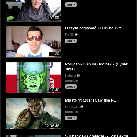
1080p
07:55
O czym nagrywać VLOGI na YT?
Po 30
1080p
11:20
Porucznik Kabura Odcinek 9 (Cyber
Tusk)
Kabura
premium
1080p
10:40
Miasto 44 (2014) Cały film PL
KinoSwiat
premium
1080p
02:06:46
Surinam: Gra o władzę (2020) Lektor