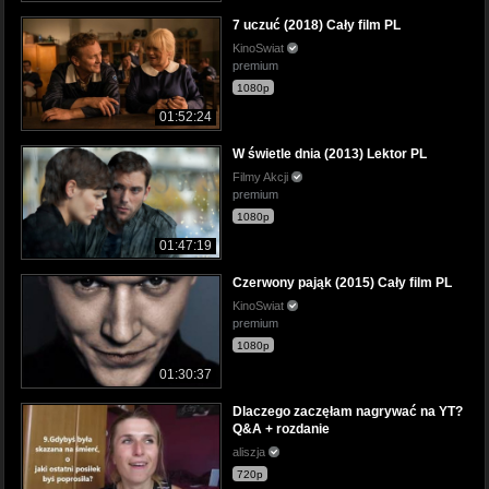
7 uczuć (2018) Cały film PL
KinoSwiat
premium
1080p
01:52:24
W świetle dnia (2013) Lektor PL
Filmy Akcji
premium
1080p
01:47:19
Czerwony pająk (2015) Cały film PL
KinoSwiat
premium
1080p
01:30:37
Dlaczego zaczęłam nagrywać na YT?
Q&A + rozdanie
aliszja
720p