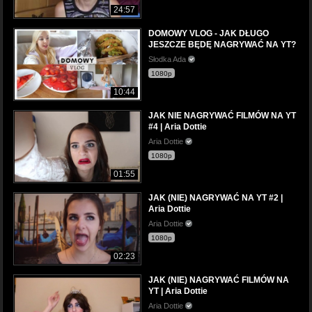
24:57
DOMOWY VLOG - JAK DŁUGO
JESZCZE BĘDĘ NAGRYWAĆ NA YT?
Słodka Ada
1080p
10:44
JAK NIE NAGRYWAĆ FILMÓW NA YT
#4 | Aria Dottie
Aria Dottie
1080p
01:55
JAK (NIE) NAGRYWAĆ NA YT #2 |
Aria Dottie
Aria Dottie
1080p
02:23
JAK (NIE) NAGRYWAĆ FILMÓW NA
YT | Aria Dottie
Aria Dottie