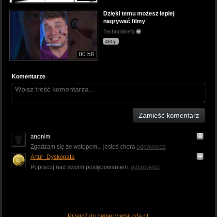
Dzięki temu możesz lepiej
nagrywać filmy
TechnoStrefa
480p
00:58
Komentarze
Zamieść komentarz
anonim
Zgadzam się ze wstępem... jesteś chora
odpowiedz
Artur_Dyskopata
Popracuj nad swoim postępowaniem.
odpowiedz
Przejdź do pełnej wersji cda.pl