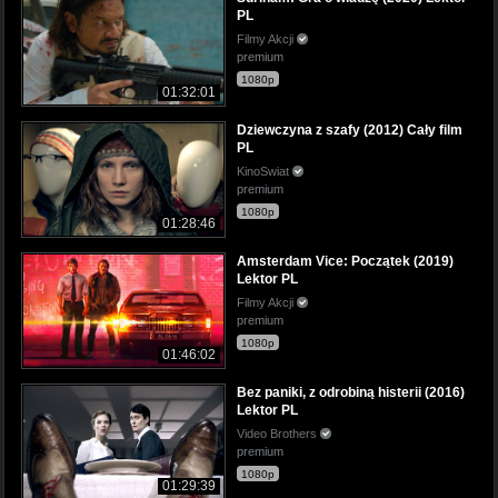
PL
Filmy Akcji
premium
1080p
01:32:01
Dziewczyna z szafy (2012) Cały film
PL
KinoSwiat
premium
1080p
01:28:46
Amsterdam Vice: Początek (2019)
Lektor PL
Filmy Akcji
premium
1080p
01:46:02
Bez paniki, z odrobiną histerii (2016)
Lektor PL
Video Brothers
premium
1080p
01:29:39