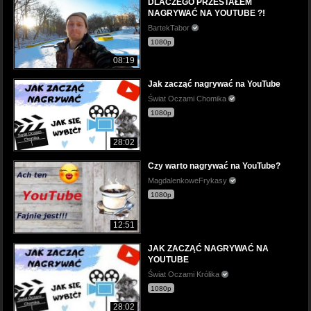
DLACZEGO PRZESTAŁEM
NAGRYWAĆ NA YOUTUBE ?!
BartekTabor
1080p
08:19
Jak zacząć nagrywać na YouTube
Świat Oczami Chomika
1080p
28:02
Czy warto nagrywać na YouTube?
MagdalenkoweFrykasy
1080p
12:51
JAK ZACZĄĆ NAGRYWAĆ NA
YOUTUBE
Świat Oczami Królika
1080p
28:02