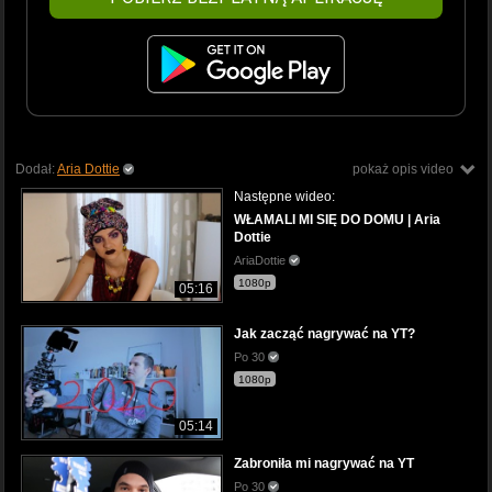
Dodał:
Aria Dottie
pokaż opis video
Następne wideo:
WŁAMALI MI SIĘ DO DOMU | Aria
Dottie
AriaDottie
1080p
05:16
Jak zacząć nagrywać na YT?
Po 30
1080p
05:14
Zabroniła mi nagrywać na YT
Po 30