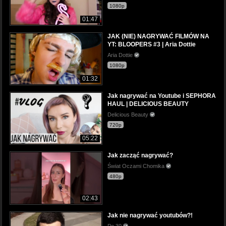
1080p
01:47
JAK (NIE) NAGRYWAĆ FILMÓW NA
YT: BLOOPERS #3 | Aria Dottie
Aria Dottie
1080p
01:32
Jak nagrywać na Youtube i SEPHORA
HAUL | DELICIOUS BEAUTY
Delicious Beauty
720p
05:22
Jak zacząć nagrywać?
Świat Oczami Chomika
480p
02:43
Jak nie nagrywać youtubów?!
Po 30