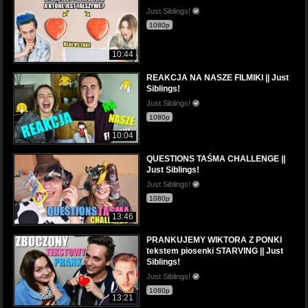
Just Siblings!
1080p
10:44
REAKCJA NA NASZE FILMIKI || Just
Siblings!
Just Siblings!
1080p
10:04
QUESTIONS TAŚMA CHALLENGE ||
Just Siblings!
Just Siblings!
1080p
13:46
PRANKUJEMY WIKTORA Z PONKI
tekstem piosenki STARVING || Just
Siblings!
Just Siblings!
1080p
13:21