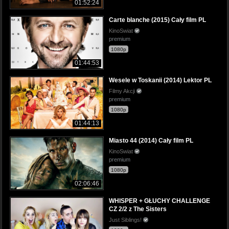
01:52:24
Carte blanche (2015) Cały film PL
KinoSwiat
premium
1080p
01:44:53
Wesele w Toskanii (2014) Lektor PL
Filmy Akcji
premium
1080p
01:44:13
Miasto 44 (2014) Cały film PL
KinoSwiat
premium
1080p
02:06:46
WHISPER + GŁUCHY CHALLENGE
CZ 2/2 z The Sisters
Just Siblings!