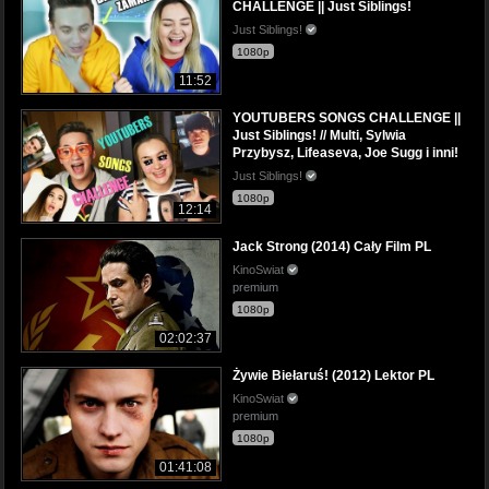
CHALLENGE || Just Siblings!
Just Siblings!
1080p
11:52
YOUTUBERS SONGS CHALLENGE ||
Just Siblings! // Multi, Sylwia
Przybysz, Lifeaseva, Joe Sugg i inni!
Just Siblings!
1080p
12:14
Jack Strong (2014) Cały Film PL
KinoSwiat
premium
1080p
02:02:37
Żywie Biełaruś! (2012) Lektor PL
KinoSwiat
premium
1080p
01:41:08