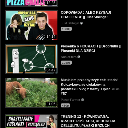
13:25
ODPOWIADAJ ALBO RZYGAJ!
CHALLENGE || Just Siblings!
Just Siblings!
1080p
14:14
Piosenka o FIGURACH || DrobNutki ||
Piosenki DLA DZIECI
NutkoSfera
1080p
04:47
Musiałem przechytrzyć całe stado!
Kolczykowanie cielaków na
pastwisku. Vlog z farmy. Lipiec 2026
#57
Paweł Farmer
11:05
480p
TRENING 12 - RÓWNOWAGA,
KRĄGŁE POŚLADKI, REDUKCJA
CELLULITU, PŁASKI BRZUCH