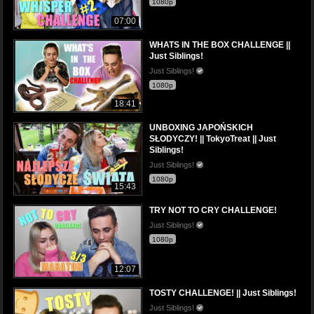
1080p
07:00
WHATS IN THE BOX CHALLENGE ||
Just Siblings!
Just Siblings!
1080p
18:41
UNBOXING JAPOŃSKICH
SŁODYCZY! || TokyoTreat || Just
Siblings!
Just Siblings!
1080p
15:43
TRY NOT TO CRY CHALLENGE!
Just Siblings!
1080p
12:07
TOSTY CHALLENGE! || Just Siblings!
Just Siblings!