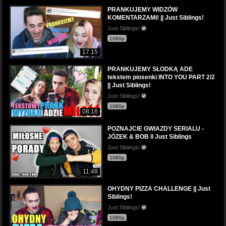
PRANKUJEMY WIDZÓW
KOMENTARZAMI! || Just Siblings!
Just Siblings!
1080p
17:15
PRANKUJEMY SŁODKĄ ADE
tekstem piosenki INTO YOU PART 2/2
|| Just Siblings!
Just Siblings!
1080p
08:16
POZNAJCIE GWIAZDY SERIALU -
JÓZEK & BOB ll Just Siblings
Just Siblings!
1080p
11:48
OHYDNY PIZZA CHALLENGE || Just
Siblings!
Just Siblings!
1080p