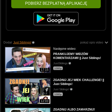
POBIERZ BEZPŁATNĄ APLIKACJĘ
Dodał:
Just Siblings!
pokaż opis video
Następne wideo:
PRANKUJEMY WIDZÓW
KOMENTARZAMI! || Just Siblings!
JustSiblings
1080p
17:15
ZGADNIJ JEJ WIEK CHALLENGE! ||
Just Siblings!
Just Siblings!
1080p
12:03
ZGADNIJ ALBO ZAMARZNIJ!