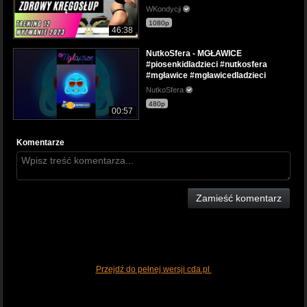
WKondycji
1080p
46:38
NutkoSfera - MGŁAWICE
#piosenkidladzieci #nutkosfera
#mgławice #mgławicedladzieci
NutkoSfera
480p
00:57
Komentarze
Zamieść komentarz
Przejdź do pełnej wersji cda.pl