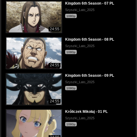
Kingdom 6th Season - 07 PL
Szyszki_Lato_2025
1080p
24:55
Kingdom 6th Season - 08 PL
Szyszki_Lato_2025
1080p
24:55
Kingdom 6th Season - 09 PL
Szyszki_Lato_2025
1080p
24:55
Króliczek Mikołaj - 01 PL
Szyszki_Lato_2025
1080p