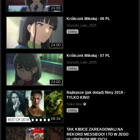
24:00
Króliczek Mikołaj - 06 PL
Szyszki_Lato_2025
1080p
24:00
Króliczek Mikołaj - 07 PL
Szyszki_Lato_2025
1080p
24:00
Najlepsze (jak dotąd) filmy 2018 -
TYLKO KINO
Tylko Kino
1080p
08:34
TAK KIBICE ZAREAGOWALI NA
REKORD MESSIEGO! I TO W JEGO
ULUBIONYM MIEJSCU