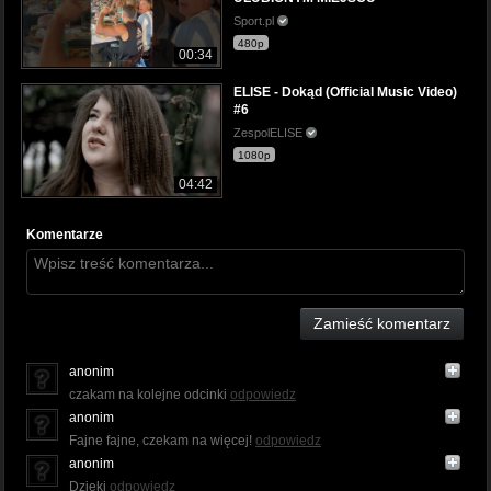
Sport.pl
480p
00:34
ELISE - Dokąd (Official Music Video)
#6
ZespolELISE
1080p
04:42
Komentarze
Zamieść komentarz
anonim
czakam na kolejne odcinki
odpowiedz
anonim
Fajne fajne, czekam na więcej!
odpowiedz
anonim
Dzięki
odpowiedz