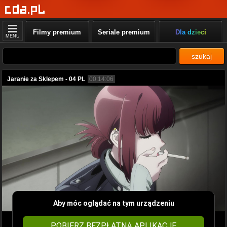
Filmy premium
Seriale premium
Dla dzieci
MENU
szukaj
Jaranie za Sklepem - 04 PL
00:14:06
Aby móc oglądać na tym urządzeniu
POBIERZ BEZPŁATNĄ APLIKACJĘ