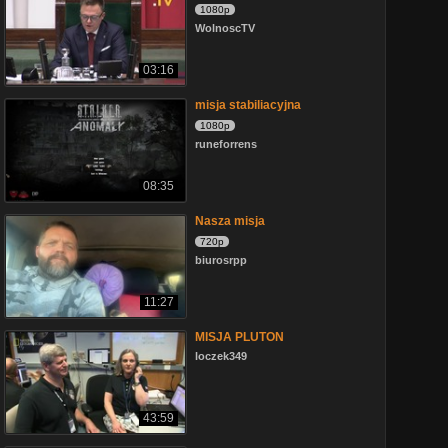
1080p
WolnoscTV
03:16
misja stabiliacyjna
1080p
runeforrens
08:35
Nasza misja
720p
biurosrpp
11:27
MISJA PLUTON
loczek349
43:59