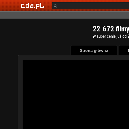
2
2
6
7
2
film
w super cenie już od 2
Strona główna