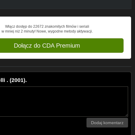
Włącz dostęp do 22672 znakomitych filmów i seriali
w mniej niż 2 minuty! Nowe, wygodne metody aktywacji.
Dołącz do CDA Premium
i . (2001).
Dodaj komentarz