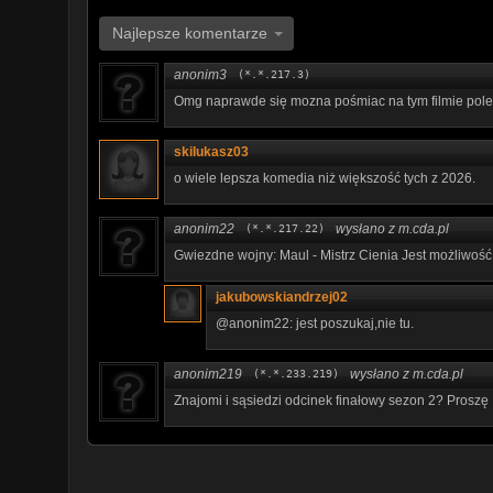
Najlepsze komentarze
anonim3
(*.*.217.3)
Omg naprawde się mozna pośmiac na tym filmie pol
skiIukasz03
o wiele lepsza komedia niż większość tych z 2026.
anonim22
wysłano z m.cda.pl
(*.*.217.22)
Gwiezdne wojny: Maul - Mistrz Cienia Jest możliwość
jakubowskiandrzej02
@anonim22: jest poszukaj,nie tu.
anonim219
wysłano z m.cda.pl
(*.*.233.219)
Znajomi i sąsiedzi odcinek finałowy sezon 2? Proszę