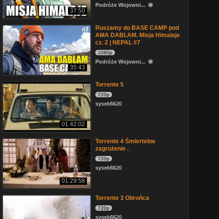
Podróże Wojowni...
37:50
Ruszamy do BASE CAMP pod
AMA DABLAM. Misja Himalaje
cz. 2 | NEPAL #7
1080p
Podróże Wojowni...
35:43
Torrente 5
720p
sysek6620
01:42:02
Torrente 4 Śmiertelne
zagrożenie .
720p
sysek6620
01:29:58
Torrente 3 Obrońca
720p
sysek6620