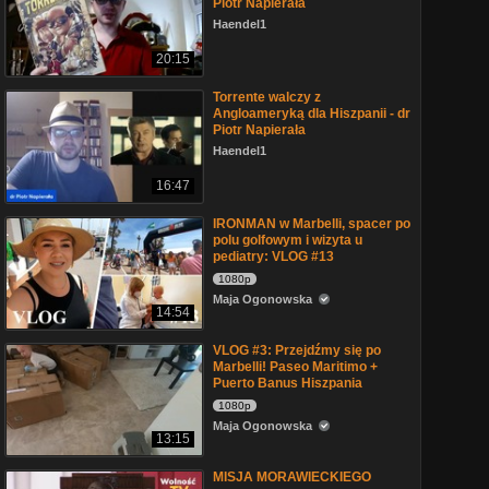
Piotr Napierała
Haendel1
20:15
Torrente walczy z
Angloameryką dla Hiszpanii - dr
Piotr Napierała
Haendel1
16:47
IRONMAN w Marbelli, spacer po
polu golfowym i wizyta u
pediatry: VLOG #13
1080p
Maja Ogonowska
14:54
VLOG #3: Przejdźmy się po
Marbelli! Paseo Maritimo +
Puerto Banus Hiszpania
1080p
Maja Ogonowska
13:15
MISJA MORAWIECKIEGO