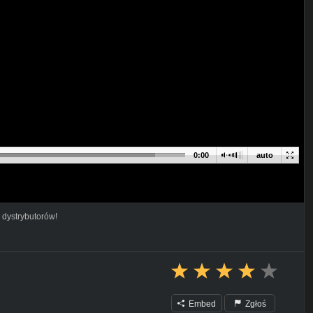
0:00
auto
 dystrybutorów!
Embed
Zgłoś