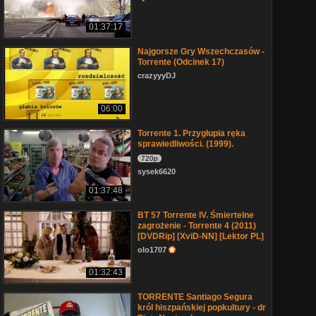
01:37:17
Najgorsze Gry Wszechczasów -
Torrente (Odcinek 17)
crazyyyDJ
06:00
Torrente 1. Przygłupia ręka
sprawiedliwości. (1999).
720p
sysek6620
01:37:48
BT 57 Torrente IV. Śmiertelne
zagrożenie - Torrente 4 (2011)
[DVDRip] [XviD-NN] [Lektor PL]
olo1707
01:32:43
TORRENTE Santiago Segura
król hiszpańskiej popkultury - dr