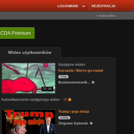
LOGOWANIE
REJESTRACJA
+ dodaj wideo
 CDA Premium
Wideo użytkowników
Następne wideo:
Karuzela / Merry-go-round
720p
BusinesswomanB...
05:46
Autoodtwarzanie następnego wideo
on
Trump i jego misja
1080p
Zbigniew Dylewski