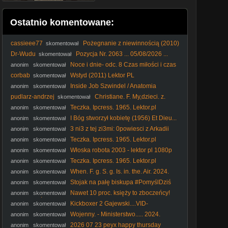
Ostatnio komentowane:
cassieee77
Pożegnanie z niewinnością (2010)
skomentował
Lektor PL
Dr-Wudu
Pozycja Nr. 2063 ... 05/08/2026 ...
skomentował
Noce i dnie- odc. 8 Czas miłości i czas
anonim
skomentował
śmierci
corbab
Wstyd (2011) Lektor PL
skomentował
Inside Job Szwindel / Anatomia
anonim
skomentował
Kryzysu / 2010 Film dokumentalny / PL480p
pudlarz-andrzej
Christiane. F. My,dzieci. z.
skomentował
dworca. Zoo. 1981. Lektor.pl
Teczka. Ipcress. 1965. Lektor.pl
anonim
skomentował
I Bóg stworzył kobietę (1956) Et Dieu...
anonim
skomentował
créa la femme [1080p] [Bluray]
3 ni3 z tej zi3mi: 0powiesci z Arkadii
anonim
skomentował
odcinek 13 polski dubbing
Teczka. Ipcress. 1965. Lektor.pl
anonim
skomentował
Włoska robota 2003 - lektor pl 1080p
anonim
skomentował
Teczka. Ipcress. 1965. Lektor.pl
anonim
skomentował
When. F. g. S. g. Is. in. the. Air. 2024.
anonim
skomentował
Film.pl
Stojak na pałę biskupa #PomyślDziś
anonim
skomentował
odc. 2644
Nawet 10 proc. księży to zboczeńcy!
anonim
skomentował
#IPPTVNaŻywo #ksiądz #kler
Kickboxer 2 Gajewski....VID-
anonim
skomentował
1744780529332 (1)
Wojenny. - Ministerstwo..... 2024.
anonim
skomentował
napisy
2026 07 23 peyx happy thursday
anonim
skomentował