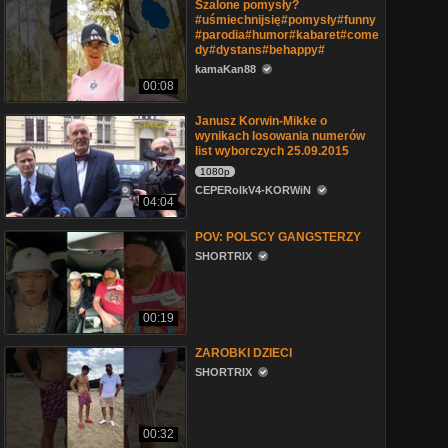
Szalone pomysły?
#uśmiechnijsię#pomysły#funny
#parodia#humor#kabaret#come
dy#dystans#behappy#
kamaKan88
00:08
Janusz Korwin-Mikke o
wynikach losowania numerów
list wyborczych 25.09.2015
1080p
CEPERolkV4-KORWiN
04:04
POV: POLSCY GANGSTERZY
SHORTRIX
00:19
ZAROBKI DZIECI
SHORTRIX
00:32