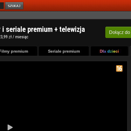
y i seriale premium + telewizja
Dołącz
do
3,99 zł / miesiąc
Filmy premium
Seriale premium
Dla dzieci