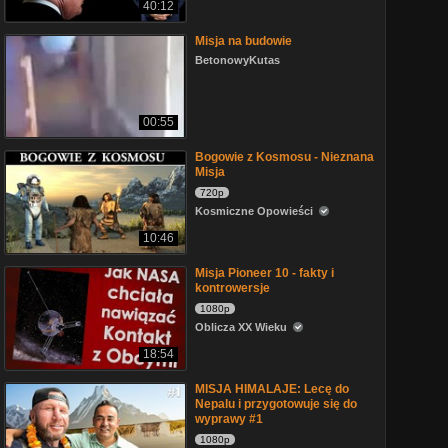
40:12
Misja na budowie
BetonowyKutas
00:55
Bogowie z Kosmosu - Nieznana
Misja
720p
Kosmiczne Opowieści
10:46
Misja Pioneer 10 - fakty i
kontrowersje
1080p
Oblicza XX Wieku
18:54
MISJA HIMALAJE: Lecę do
Nepalu i przygotowuje się do
wyprawy #1
1080p