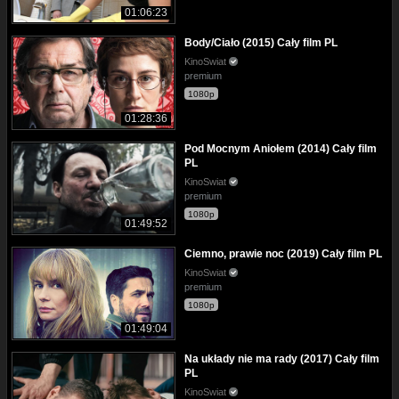
01:06:23
Body/Ciało (2015) Cały film PL
KinoSwiat
premium
1080p
01:28:36
Pod Mocnym Aniołem (2014) Cały film
PL
KinoSwiat
premium
1080p
01:49:52
Ciemno, prawie noc (2019) Cały film PL
KinoSwiat
premium
1080p
01:49:04
Na układy nie ma rady (2017) Cały film
PL
KinoSwiat