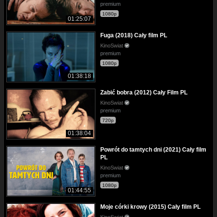
premium
1080p
01:25:07
Fuga (2018) Cały film PL
KinoSwiat
premium
1080p
01:38:18
Zabić bobra (2012) Cały Film PL
KinoSwiat
premium
720p
01:38:04
Powrót do tamtych dni (2021) Cały film
PL
KinoSwiat
premium
1080p
01:44:55
Moje córki krowy (2015) Cały film PL