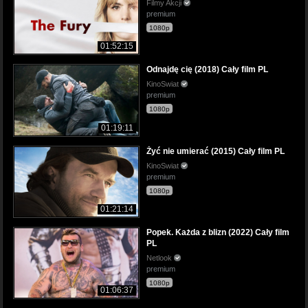
Filmy Akcji
premium
1080p
01:52:15
Odnajdę cię (2018) Cały film PL
KinoSwiat
premium
1080p
01:19:11
Żyć nie umierać (2015) Cały film PL
KinoSwiat
premium
1080p
01:21:14
Popek. Każda z blizn (2022) Cały film
PL
Netlook
premium
1080p
01:06:37