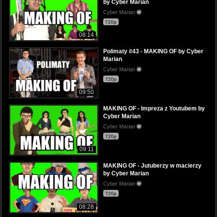
by Cyber Marian
Cyber Marian
720p
08:14
Polimaty #43 - MAKING OF by Cyber
Marian
Cyber Marian
720p
09:50
MAKING OF - Impreza z Youtubem by
Cyber Marian
Cyber Marian
720p
09:11
MAKING OF - Jutuberzy w macierzy
by Cyber Marian
Cyber Marian
720p
08:28