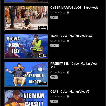
CYBER MARIAN VLOG - Zapowiedź
Cyber Marian
720p
01:11
TŁUM - Cyber Marian Vlog # 12
Cyber Marian
1080p
03:32
PRZESTRZEŃ - Cyber Marian Vlog
#11
Cyber Marian
720p
02:47
CZAS - Cyber Marian Vlog #9
Cyber Marian
720p