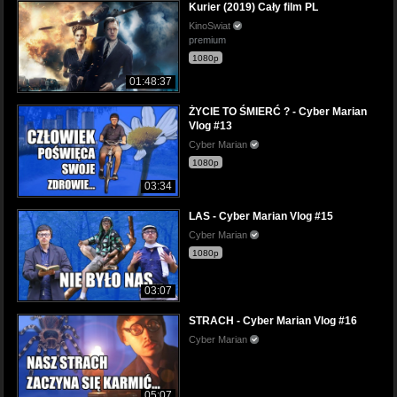
Kurier (2019) Cały film PL
KinoSwiat
premium
1080p
01:48:37
ŻYCIE TO ŚMIERĆ ? - Cyber Marian
Vlog #13
Cyber Marian
1080p
03:34
LAS - Cyber Marian Vlog #15
Cyber Marian
1080p
03:07
STRACH - Cyber Marian Vlog #16
Cyber Marian
05:07