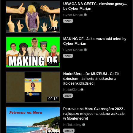
UWAGA NA GESTY... niewinne gesty...
by Cyber Marian
Cyber Marian
720p
05:16
MAKING OF - Jaka muza taki tekst by
Cyber Marian
Cyber Marian
720p
06:22
NutkoSfera - Do MUZEUM - CeZik
dzieciom - #shorts #nutkosfera
#piosenkidladzieci
NutkoSfera
480p
00:18
Petrovac na Moru Czarnogóra 2022 -
najlepsze miejsce na udane wakacje
w Montenegro!
NoToLecimy
1080p