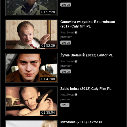
1080p
01:57:28
Gotowi na wszystko. Exterminator
(2017) Cały film PL
KinoSwiat
premium
1080p
01:52:39
Żywie Biełaruś! (2012) Lektor PL
KinoSwiat
premium
1080p
01:41:08
Zabić bobra (2012) Cały Film PL
KinoSwiat
premium
720p
01:38:04
Mizofobia (2016) Lektor PL