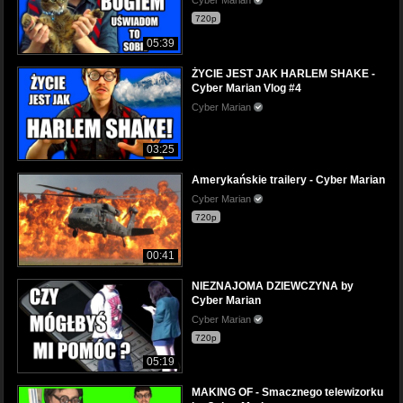
Cyber Marian
720p
05:39
ŻYCIE JEST JAK HARLEM SHAKE -
Cyber Marian Vlog #4
Cyber Marian
03:25
Amerykańskie trailery - Cyber Marian
Cyber Marian
720p
00:41
NIEZNAJOMA DZIEWCZYNA by
Cyber Marian
Cyber Marian
720p
05:19
MAKING OF - Smacznego telewizorku