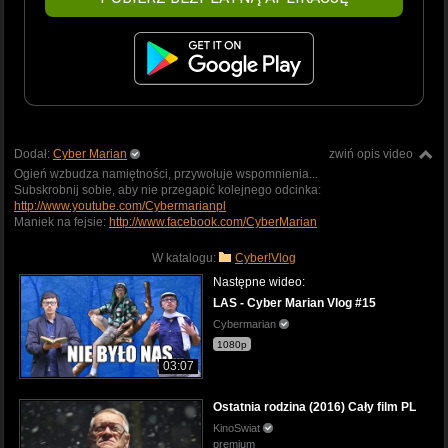
Dodał:
Cyber Marian
zwiń opis video
Ogień wzbudza namiętności, przywołuje wspomnienia...
Subskrobnij sobie, aby nie przegapić kolejnego odcinka:
http://www.youtube.com/Cybermarianpl
Maniek na fejsie:
http://www.facebook.com/CyberMarian
W katalogu:
Cyber!Vlog
Następne wideo:
LAS - Cyber Marian Vlog #15
Cybermarian
1080p
03:07
Ostatnia rodzina (2016) Cały film PL
KinoSwiat
premium