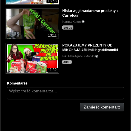
13:53
Nisko węglowodanowe produkty z
Carrefour
Karma Keton
1080p
13:11
POKAZUJEMY PREZENTY OD
MIKOŁAJA #fikimikiagatkiimoniki
Fiki Miki Agatki i Moniki
480p
11:32
Komentarze
Zamieść komentarz