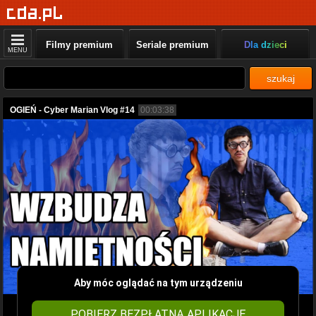
Filmy premium
Seriale premium
Dla dzieci
MENU
szukaj
OGIEŃ - Cyber Marian Vlog #14
00:03:38
Aby móc oglądać na tym urządzeniu
POBIERZ BEZPŁATNĄ APLIKACJĘ