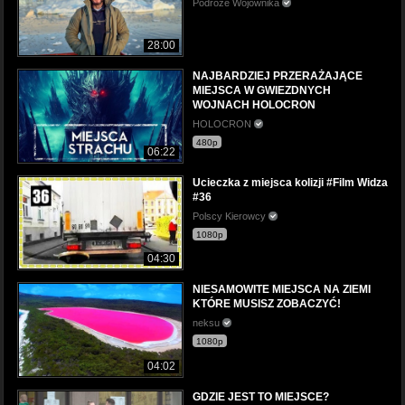
Podróże Wojownika
28:00
NAJBARDZIEJ PRZERAŻAJĄCE
MIEJSCA W GWIEZDNYCH
WOJNACH HOLOCRON
HOLOCRON
480p
06:22
Ucieczka z miejsca kolizji #Film Widza
#36
Polscy Kierowcy
1080p
04:30
NIESAMOWITE MIEJSCA NA ZIEMI
KTÓRE MUSISZ ZOBACZYĆ!
neksu
1080p
04:02
GDZIE JEST TO MIEJSCE?