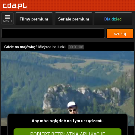
Filmy premium
Seriale premium
Dla dzieci
MENU
szukaj
Gdzie na majówkę? Miejsca be ludzi.
00:01:06
Aby móc oglądać na tym urządzeniu
POBIERZ BEZPŁATNĄ APLIKACJĘ