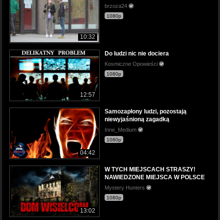
brzoza24
1080p
10:32
Do ludzi nic nie dociera
Kosmiczne Opowieści
1080p
12:57
Samozapłony ludzi, pozostają
niewyjaśnioną zagadką
Inne_Medium
1080p
04:42
W TYCH MIEJSCACH STRASZY!
NAWIEDZONE MIEJSCA W POLSCE
Mystery Hunters
1080p
13:02