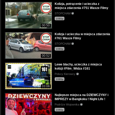
Kolizja, potrącenie i ucieczka z
miejsca zdarzenia #751 Wasze Filmy
STOPCHAM
1080p
00:50
Kolizja i ucieczka w miejsca zdarzenia
#761 Wasze Filmy
STOPCHAM
1080p
00:52
Lewe blachy, ucieczka z miejsca
kolizji #Film_Widza #161
Polscy Kierowcy
1080p
03:06
Najlepsze miejsca na DZIEWCZYNY i
IMPREZY w Bangkoku ! Night Life !
Podróże Wojownika
1080p