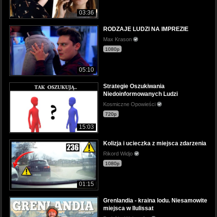
03:36
RODZAJE LUDZI NA IMPREZIE
Max Krason
1080p
05:10
Strategie Oszukiwania
Niedoinformowanych Ludzi
Kosmiczne Opowieści
720p
15:03
Kolizja i ucieczka z miejsca zdarzenia
Rikord Widjo
1080p
01:15
Grenlandia - kraina lodu. Niesamowite
miejsca w Ilulissat