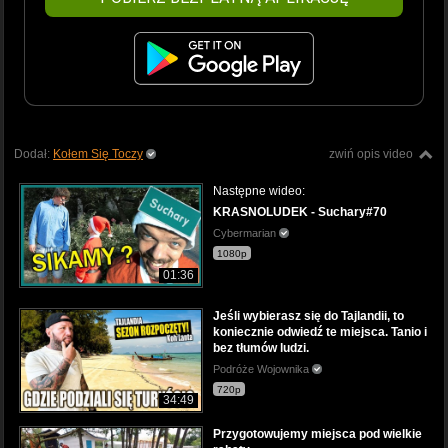
Dodał:
Kołem Się Toczy
zwiń opis video
Następne wideo:
KRASNOLUDEK - Suchary#70
Cybermarian
1080p
01:36
Jeśli wybierasz się do Tajlandii, to
koniecznie odwiedź te miejsca. Tanio i
bez tłumów ludzi.
Podróże Wojownika
720p
34:49
Przygotowujemy miejsca pod wielkie