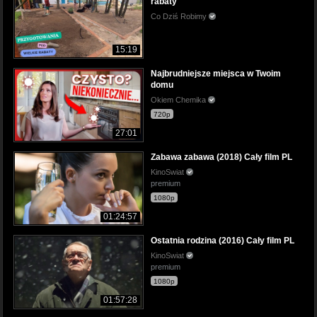
rabaty
Co Dziś Robimy
15:19
Najbrudniejsze miejsca w Twoim
domu
Okiem Chemika
720p
27:01
Zabawa zabawa (2018) Cały film PL
KinoSwiat
premium
1080p
01:24:57
Ostatnia rodzina (2016) Cały film PL
KinoSwiat
premium
1080p
01:57:28