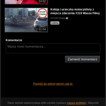
24:02
Kolizja i ucieczka motocyklisty z
miejsca zdarzenia #319 Wasze Filmy
STOPCHAM
1080p
01:04
Komentarze
Zamieść komentarz
Przejdź do pełnej wersji cda.pl
Nasz serwis wykorzystuje pliki cookie (zobacz
naszą politykę
). Warunki