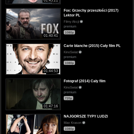
01:45:21
Fox: Grzechy przeszłości (2017)
Lektor PL
Filmy Akcji
premium
1080p
01:40:41
Carte blanche (2015) Cały film PL
KinoSwiat
premium
1080p
01:44:53
Fotograf (2014) Cały film
KinoSwiat
premium
720p
01:47:16
NAJGORSZE TYPY LUDZI
Max Krason
1080p