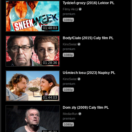
Tydzień grozy (2016) Lektor PL
Filmy Akcji
premium
1080p
01:48:03
Body/Ciało (2015) Cały film PL
KinoSwiat
premium
1080p
01:28:36
Uśmiech losu (2023) Napisy PL
KinoSwiat
premium
1080p
01:44:03
Dom zły (2009) Cały film PL
Media4fun
premium
1080p