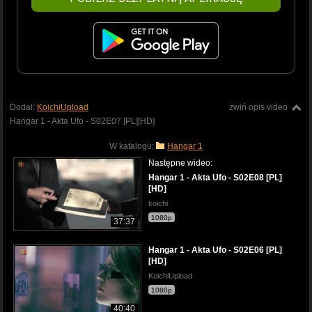
Dodał:
KoichiUpload
zwiń opis video
Hangar 1 - Akta Ufo - S02E07 [PL][HD]
W katalogu:
Hangar 1
Następne wideo:
Hangar 1 - Akta Ufo - S02E08 [PL]
[HD]
koichi
1080p
37:37
Hangar 1 - Akta Ufo - S02E06 [PL]
[HD]
KoichiUpload
1080p
40:40