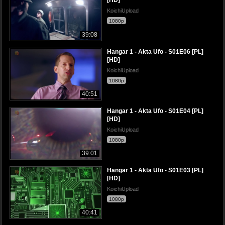
[HD]
KoichiUpload
1080p
39:08
Hangar 1 - Akta Ufo - S01E06 [PL]
[HD]
KoichiUpload
1080p
40:51
Hangar 1 - Akta Ufo - S01E04 [PL]
[HD]
KoichiUpload
1080p
39:01
Hangar 1 - Akta Ufo - S01E03 [PL]
[HD]
KoichiUpload
1080p
40:41