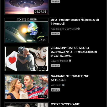
1080p
03:07:03
UFO - Podsumowanie Najnowszych
Informacji
Kosmiczne Opowieści
1080p
35:08
ZBOCZONY LIST OD MOJEJ
DZIEWCZYNY 2 - Przedziurawiłam
prezerwatywę...
Czarny Humor
1080p
03:38
NAJBARDZIE SWIATECZNE
SYTUACJE
Wip Bros
1080p
07:02
OSTRE WYCISKANIE