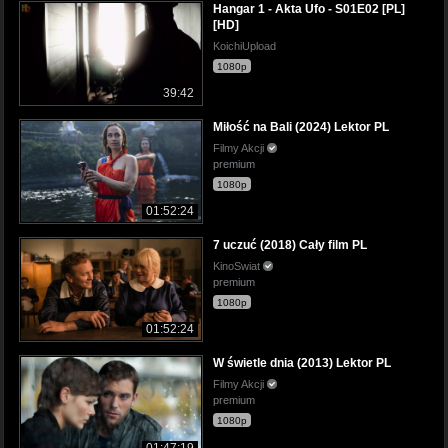
Hangar 1 - Akta Ufo - S01E02 [PL]
[HD]
KoichiUpload
1080p
39:42
Miłość na Bali (2024) Lektor PL
Filmy Akcji
premium
1080p
01:52:24
7 uczuć (2018) Cały film PL
KinoSwiat
premium
1080p
01:52:24
W świetle dnia (2013) Lektor PL
Filmy Akcji
premium
1080p
01:47:19