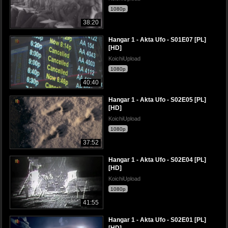
1080p
38:20
Hangar 1 - Akta Ufo - S01E07 [PL]
[HD]
KoichiUpload
1080p
40:40
Hangar 1 - Akta Ufo - S02E05 [PL]
[HD]
KoichiUpload
1080p
37:52
Hangar 1 - Akta Ufo - S02E04 [PL]
[HD]
KoichiUpload
1080p
41:55
Hangar 1 - Akta Ufo - S02E01 [PL]