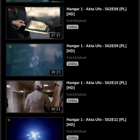
Hangar 1 - Akta Ufo - S02E08 [PL]
[HD]
KoichiUpload
1080p
37:37
Hangar 1 - Akta Ufo - S02E09 [PL]
[HD]
KoichiUpload
1080p
39:23
Hangar 1 - Akta Ufo - S02E10 [PL]
[HD]
KoichiUpload
1080p
38:21
Hangar 1 - Akta Ufo - S02E11 [PL]
[HD]
KoichiUpload
1080p