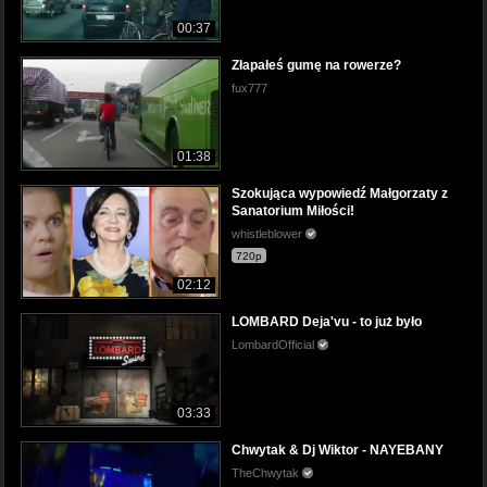
00:37
Złapałeś gumę na rowerze?
fux777
01:38
Szokująca wypowiedź Małgorzaty z
Sanatorium Miłości!
whistleblower
720p
02:12
LOMBARD Deja'vu - to już było
LombardOfficial
03:33
Chwytak & Dj Wiktor - NAYEBANY
TheChwytak