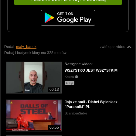
Dodał:
maly_bartek
zwiń opis video
Dubaj i budynek który ma 328 metrów
Następne wideo:
WSZYSTKO JEST WSZYSTKIM
Keksu
480p
00:13
Jaja ze stali - Diabeł Wpieniacz
"Parasolki" PL
ScarabeuSable
05:55