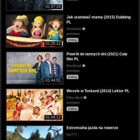
01:47:19
Jak uratować mamę (2015) Dubbing
PL
KinoSwiat
premium
1080p
01:26:12
Powrót do tamtych dni (2021) Cały
film PL
KinoSwiat
premium
1080p
01:44:55
Wesele w Toskanii (2014) Lektor PL
Filmy Akcji
premium
1080p
01:44:13
Extremalna jazda na rowerze
fux777