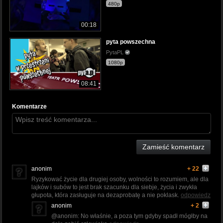
480p
00:18
pyta powszechna
PytaPL
1080p
08:41
Komentarze
Zamieść komentarz
anonim
+ 22
Ryzykować życie dla drugiej osoby, wolności to rozumiem, ale dla
lajków i subów to jest brak szacunku dla siebje, życia i zwykła
głupota, która zasługuje na dezaprobatę a nie poklask.
odpowiedz
anonim
+ 2
@anonim: No właśnie, a poza tym gdyby spadł mógłby na