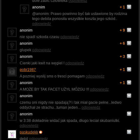
dole zabić człowieka
odpowiedz
anonim
+ 1
@anonim: Prawo powinno być tak ustawione by rodzina
tego debila ponosiła wszystkie koszta jego szkód..
odpowiedz
anonim
+ 9
nie spadl szkoda czasu
odpowiedz
anonim
+ 6
glupek
odpowiedz
anonim
+ 3
Cienki jaki kwit na węgiel !
odpowiedz
pobi1987
+ 1
A pozniej wyslij sms o tresci pomagam
odpowiedz
anonim
+ 1
A MOŻE BY TAK FACET UŻYŁ MÓZGU !!!
odpowiedz
anonim
czemu oni nigdy nie spadają?! i tak miał gacie pełne...ledwo
oddychał ze strachu...tuman jeden...
odpowiedz
anonim
w 3:38 dokładnie widać jak spada, długo leciał skubaniutki.
odpowiedz
paskudekk
debil
odpowiedz