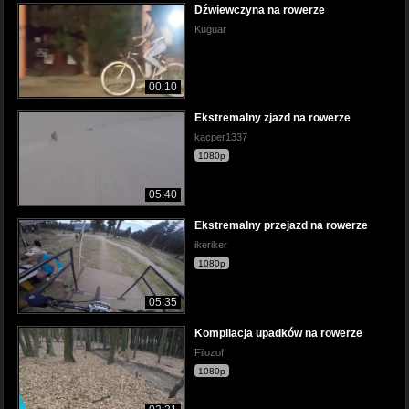
Dźwiewczyna na rowerze
Kuguar
00:10
Ekstremalny zjazd na rowerze
kacper1337
1080p
05:40
Ekstremalny przejazd na rowerze
ikeriker
1080p
05:35
Kompilacja upadków na rowerze
Filozof
1080p