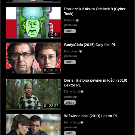
Porucznik Kabura Odcinek 9 (Cyber
Tusk)
Kabura
premium
1080p
10:40
Body/Ciało (2015) Cały film PL
KinoSwiat
premium
1080p
01:28:36
Doris: Historia pewnej miłości (2018)
Lektor PL
Filmy Akcji
premium
1080p
01:28:57
W świetle dnia (2013) Lektor PL
Filmy Akcji
premium
1080p