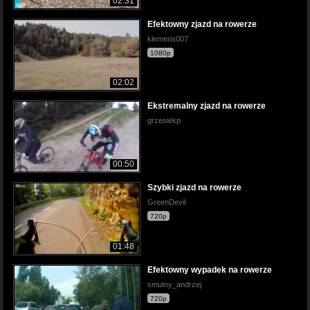
02:31
Efektowny zjazd na rowerze
klemens007
1080p
02:02
Ekstremalny zjazd na rowerze
grzesiekp
00:50
Szybki zjazd na rowerze
GreenDevil
720p
01:48
Efektowny wypadek na rowerze
smutny_andrzej
720p