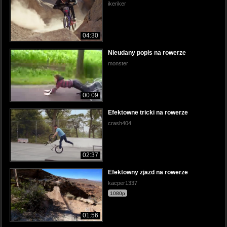
ikeriker
04:30
Nieudany popis na rowerze
monster
00:09
Efektowne tricki na rowerze
crash404
02:37
Efektowny zjazd na rowerze
kacper1337
1080p
01:56