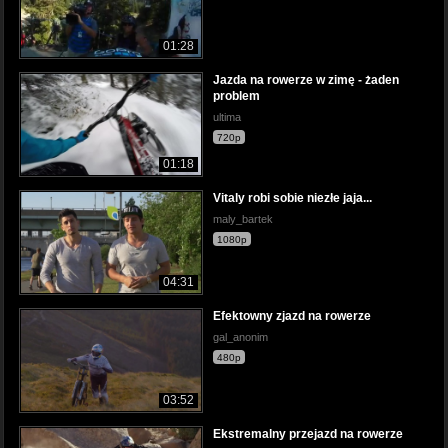
01:28
Jazda na rowerze w zimę - żaden
problem
ultima
720p
01:18
Vitaly robi sobie niezłe jaja...
maly_bartek
1080p
04:31
Efektowny zjazd na rowerze
gal_anonim
480p
03:52
Ekstremalny przejazd na rowerze