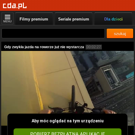
Filmy premium
Seriale premium
Dla dzieci
MENU
szukaj
Gdy zwykła jazda na rowerze już nie wystarcza
00:02:27
Aby móc oglądać na tym urządzeniu
POBIERZ BEZPŁATNĄ APLIKACJĘ