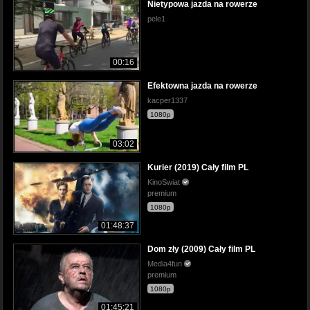
Nietypowa jazda na rowerze
pele1
00:16
Efektowna jazda na rowerze
kacper1337
1080p
03:02
Kurier (2019) Cały film PL
KinoSwiat
premium
1080p
01:48:37
Dom zły (2009) Cały film PL
Media4fun
premium
1080p
01:45:21