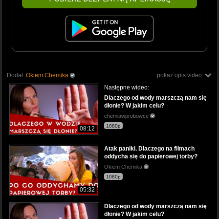
Dodał:
Okiem Chemika
pokaż opis video
Następne wideo:
Dlaczego od wody marszczą nam się
dłonie? W jakim celu?
chemiawprobowce
1080p
08:12
Atak paniki. Dlaczego na filmach
oddycha się do papierowej torby?
Okiem Chemika
1080p
05:32
Dlaczego od wody marszczą nam się
dłonie? W jakim celu?