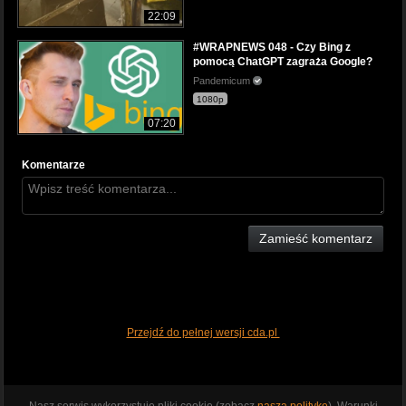
22:09
#WRAPNEWS 048 - Czy Bing z
pomocą ChatGPT zagraża Google?
Pandemicum
1080p
07:20
Komentarze
Zamieść komentarz
Przejdź do pełnej wersji cda.pl
Nasz serwis wykorzystuje pliki cookie (zobacz
naszą politykę
). Warunki