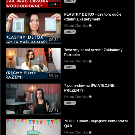
1080p
12:43
PLASTRY DETOX - czy to w ogóle
działa? Eksperyment!
Okiem Chemika
1080p
06:34
Twórzmy kanał razem! Zakładamy
Patronite
Okiem Chemika
1080p
09:32
7 pomysłów na ŚWIĄTECZNE
PREZENTY!
Okiem Chemika
1080p
08:21
70 000 subów - najlepsze komentarze,
Q&A
Okiem Chemika