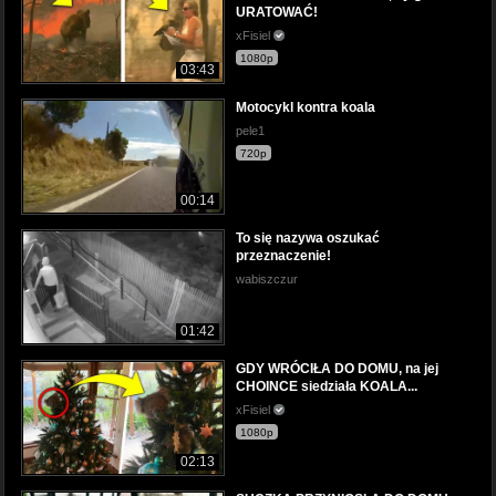
URATOWAĆ!
xFisiel
1080p
03:43
Motocykl kontra koala
pele1
720p
00:14
To się nazywa oszukać
przeznaczenie!
wabiszczur
01:42
GDY WRÓCIŁA DO DOMU, na jej
CHOINCE siedziała KOALA...
xFisiel
1080p
02:13