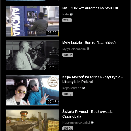
NAJGORSZY automat na ŚWIECIE!
PaFi
720p
03:52
Myly Ludzie - Sen (official video)
Mylyludziechelm
1080p
04:48
Kępa Marzeń na feriach - styl życia -
Lifestyle in Poland
Kępa Marzeń
1080p
07:48
Światła Prypeci - Reaktywacja
Czarnobyla
Napromieniowani.pl
1080p