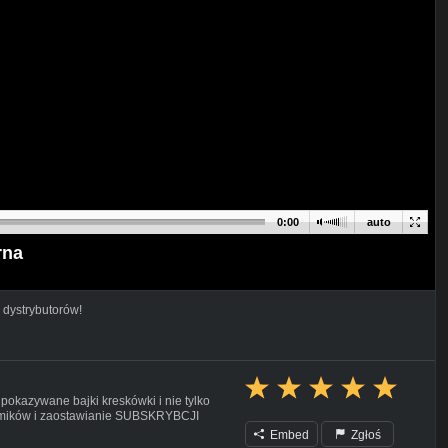
0:00
auto
rna
 dystrybutorów!
kazywane bajki kreskówki i nie tylko
ilmików i zaostawianie SUBSKRYBCJI
Embed
Zgłoś