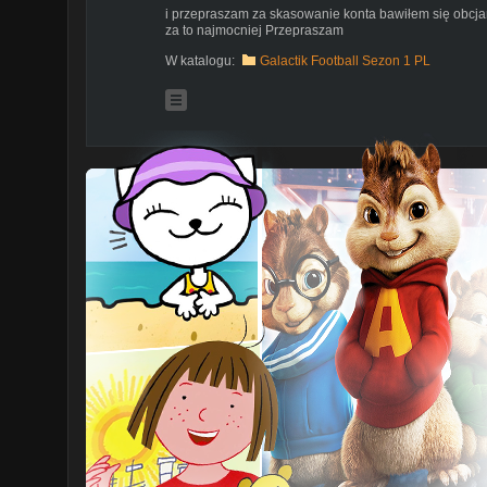
i przepraszam za skasowanie konta bawiłem się obcj
za to najmocniej Przepraszam
W katalogu:
Galactik Football Sezon 1 PL