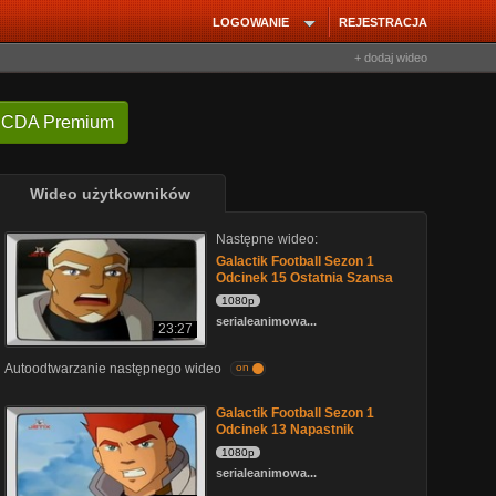
LOGOWANIE
REJESTRACJA
+ dodaj wideo
 CDA Premium
Wideo użytkowników
Następne wideo:
Galactik Football Sezon 1
Odcinek 15 Ostatnia Szansa
1080p
serialeanimowa...
23:27
Autoodtwarzanie następnego wideo
on
Galactik Football Sezon 1
Odcinek 13 Napastnik
1080p
serialeanimowa...