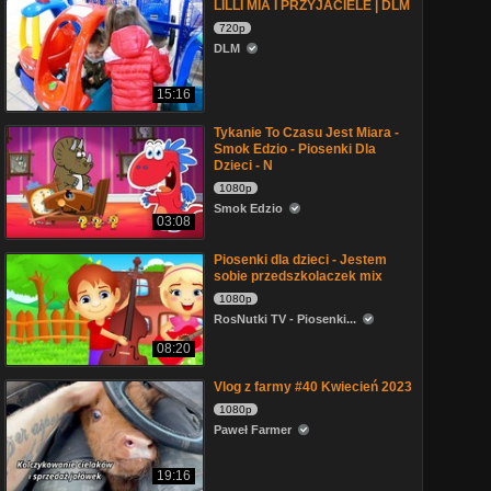
LILLI MIA I PRZYJACIELE | DLM
720p
DLM
15:16
Tykanie To Czasu Jest Miara -
Smok Edzio - Piosenki Dla
Dzieci - N
1080p
Smok Edzio
03:08
Piosenki dla dzieci - Jestem
sobie przedszkolaczek mix
1080p
RosNutki TV - Piosenki...
08:20
Vlog z farmy #40 Kwiecień 2023
1080p
Paweł Farmer
19:16