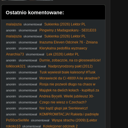
Ostatnio komentowane:
malaijszia
Sukienka (2026) Lektor PL
skomentował
Pingwiny z Madagaskaru - SE01E03
anonim
skomentował
Sąsiad Z Księżyca - Nawiedzone Zoo
malaijszia
Sukienka (2026) Lektor PL
skomentował
Inazuma Eleven Odcinek 76 - Zmiana
anonim
skomentował
reprezentacji? (Polski Dubbing)
Klerykalna pedofilia wyznawcy
anonim
skomentował
Molocha #kler #katolicyzm #Kościółkatolicki #katokomuna
Anarchia73
Lek (2026) Lektor PL
skomentował
#polityka
Durnie, zobaczcie, na co głosowaliście!
anonim
skomentował
#Nawrocki #Batyr #protestanci #wybory2025 #polityka
lolklocek321
Nadprzyrodzony pakt (2012)
skomentował
Lektor PL
Tusk wywiesił białe kalesony! #Tusk
anonim
skomentował
#Kaczyński #DwieWieże #umorzenie #prokuratura #polityka
Morawiecki da Ci 4800! A ile ukradnie?
anonim
skomentował
#RozwójPlus #PiStoMafia #Kaczyński #Nawrocki #polityka
Rosja nie pozwoli długo na chaos w
anonim
skomentował
Polsce! #Putin #Kaczyński #Rosja #PiS #Tusk #polityka
Majątek na dwóch kołach - kupiłbyś za
anonim
skomentował
niego mieszkanie. Przedwojenne 4 cylindry
Andrea Bocelli. Wielki jubileusz 30-
anonim
skomentował
lecia występów (2024) - CAŁOŚĆ
Czego nie wiesz o Czechach?
anonim
skomentował
#PomyślDziś odc. 2645
Nie bądź głupi jak Sienkiewicz!
anonim
skomentował
#Polska #patriotyzm #polityka
KOMPROMITACJA! Rakieta i padnięte
anonim
skomentował
serwery
Po50ceSieWie
Wysρa stгachu (2009) [Lektor
skomentował
PL] - A Peгfect Getaway
rokoko10
Kolekcjoner odcinek 2
skomentował