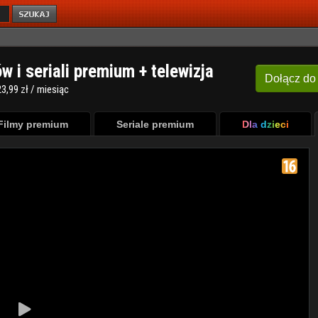
ów i seriali premium + telewizja
Dołącz
do
3,99 zł / miesiąc
Filmy premium
Seriale premium
Dla dzieci