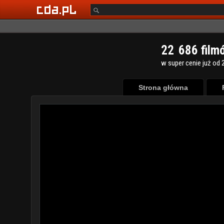
2
2
6
8
6
film
w super cenie już od 2
Strona główna