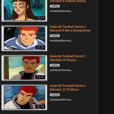
Odcinek 8 Śnieżna Burza
1080p
serialeanimowa...
23:24
Galactik Football Sezon 1
Odcinek 9 Mecz Rewanżowy
1080p
serialeanimowa...
23:25
Galactik Football Sezon 1
Odcinek 10 Piratsi
1080p
serialeanimowa...
23:25
Galactik Football Sezon 1
Odcinek 11 Profesor
1080p
serialeanimowa...
23:26