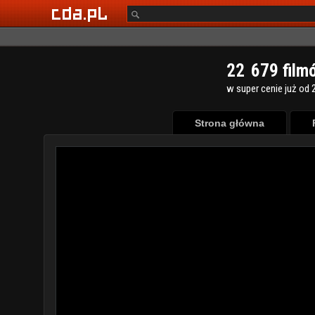
2
2
6
7
9
film
w super cenie już od 2
Strona główna