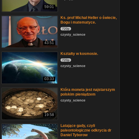
59:01
Ks. prof Michał Heller o świecie,
Bogu i matematyce.
720p
czysty_science
43:51
Kształty w kosmosie.
720p
czysty_science
03:33
Która moneta jest najstarszym
polskim pieniądzem
czysty_science
19:58
Latające gady, czyli
paleontologiczne odkrycia dr
Daniel Tyborow