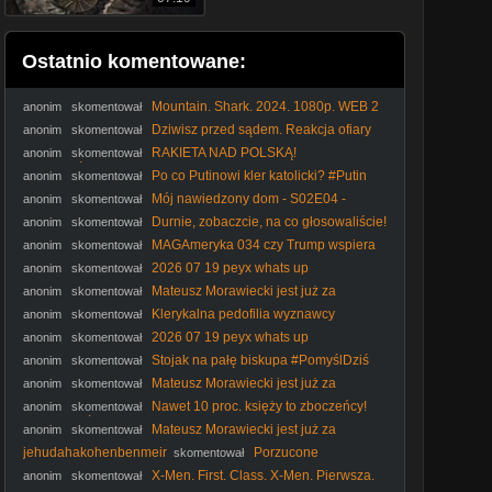
Ostatnio komentowane:
Mountain. Shark. 2024. 1080p. WEB 2
anonim
skomentował
Dziwisz przed sądem. Reakcja ofiary
anonim
skomentował
księdza I IPP
RAKIETA NAD POLSKĄ!
anonim
skomentował
PRZERAŻAJĄCA NIEKOMPETENCJA RZĄDU
Po co Putinowi kler katolicki? #Putin
anonim
skomentował
#Rosja #kler #katokomuna #polityka
Mój nawiedzony dom - S02E04 -
anonim
skomentował
Akademik, sekretny pokój
Durnie, zobaczcie, na co głosowaliście!
anonim
skomentował
#Nawrocki #Batyr #protestanci #wybory2025 #polityka
MAGAmeryka 034 czy Trump wspiera
anonim
skomentował
Rosję
2026 07 19 peyx whats up
anonim
skomentował
Mateusz Morawiecki jest już za
anonim
skomentował
kompromisem aborcyjnym
Klerykalna pedofilia wyznawcy
anonim
skomentował
molocha #kler #katolicyzm #Kościółkatolicki #katokomuna
2026 07 19 peyx whats up
anonim
skomentował
#polityka
Stojak na pałę biskupa #PomyślDziś
anonim
skomentował
odc. 2644
Mateusz Morawiecki jest już za
anonim
skomentował
kompromisem aborcyjnym
Nawet 10 proc. księży to zboczeńcy!
anonim
skomentował
#IPPTVNaŻywo #ksiądz #kler
Mateusz Morawiecki jest już za
anonim
skomentował
kompromisem aborcyjnym
jehudahakohenbenmeir
Porzucone
skomentował
konstrukcje - co się stało - szczegóły w opisie
X-Men. First. Class. X-Men. Pierwsza.
anonim
skomentował