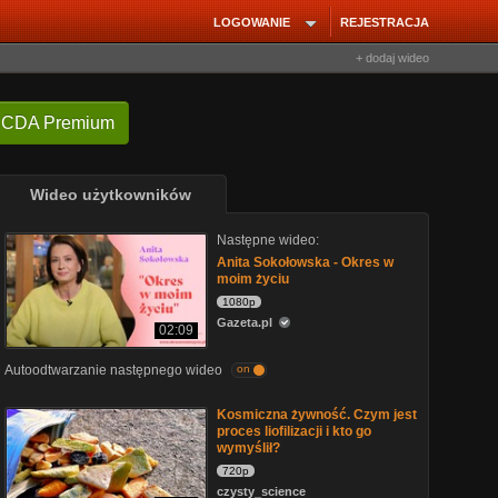
LOGOWANIE
REJESTRACJA
+ dodaj wideo
 CDA Premium
Wideo użytkowników
Następne wideo:
Anita Sokołowska - Okres w
moim życiu
1080p
Gazeta.pl
02:09
Autoodtwarzanie następnego wideo
on
Kosmiczna żywność. Czym jest
proces liofilizacji i kto go
wymyślił?
720p
czysty_science