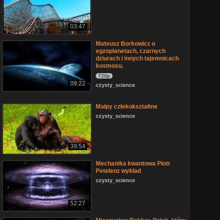
03:47
Mateusz Borkowicz o
egzoplanetach, czarnych
dziurach i innych tajemnicach
kosmosu.
720p
09:22
czysty_science
Małpy człekokształtne
czysty_science
39:54
Mechanika kwantowa Piotr
Petelenz wykład
czysty_science
52:27