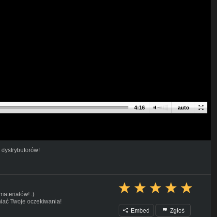
4:16
auto
 dystrybutorów!
ateriałów! :)
łniać Twoje oczekiwania!
Embed
Zgłoś