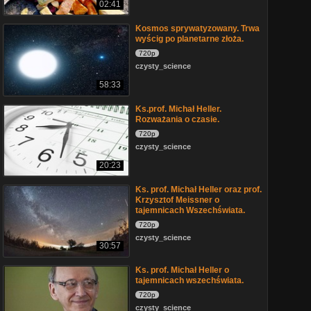
02:41
Kosmos sprywatyzowany. Trwa
wyścig po planetarne złoża.
720p
czysty_science
58:33
Ks.prof. Michał Heller.
Rozważania o czasie.
720p
czysty_science
20:23
Ks. prof. Michał Heller oraz prof.
Krzysztof Meissner o
tajemnicach Wszechświata.
720p
czysty_science
30:57
Ks. prof. Michał Heller o
tajemnicach wszechświata.
720p
czysty_science