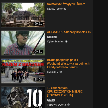
Najstarsze świątynie świata
czysty_science
59:21
ALIGATOR - Suchary #shorts #6
1080p
Cyber Marian
00:31
Braun podpisuje pakt z
Wochem! Wystawią wspólnych
kandydatów do Senatu
eMisjaTv
28:00
10 zakazanych
OPUSZCZONYCH MIEJSC
[TOPOWA DYCHA]
720p
Topowa Dycha
07:19