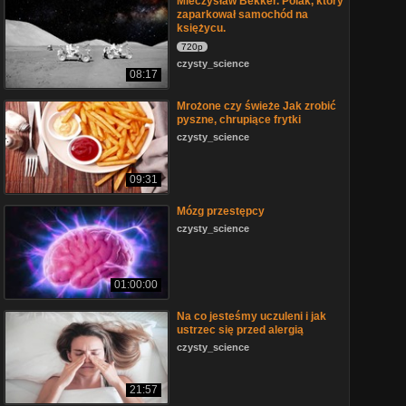
Mieczysław Bekker. Polak, który
zaparkował samochód na
księżycu.
720p
czysty_science
08:17
Mrożone czy świeże Jak zrobić
pyszne, chrupiące frytki
czysty_science
09:31
Mózg przestępcy
czysty_science
01:00:00
Na co jesteśmy uczuleni i jak
ustrzec się przed alergią
czysty_science
21:57