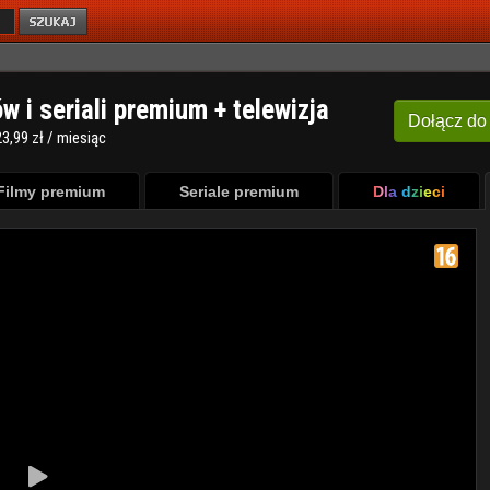
ów i seriali premium + telewizja
Dołącz
do
3,99 zł / miesiąc
Filmy premium
Seriale premium
Dla dzieci