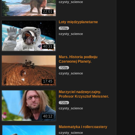
czysty_science
22:01
Loty międzyplanetarne
720p
czysty_science
40:31
Mars. Historia podboju
Czerwonej Planety.
720p
czysty_science
17:45
Marzyciel nadzwyczajny.
Profesor Krzysztof Meissner.
720p
czysty_science
40:12
Matematyka i rollercoastery
czysty_science