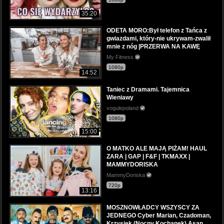
35:20
ODETA MORO:Był telefon z Tańca z
gwiazdami, który-nie ukrywam-zwalił
mnie z nóg |PRZERWA NA KAWĘ
My Fitness
1080p
14:52
Taniec z Dramami. Tajemnica
Wieniawy
vogulepoland
1080p
15:00
O MATKO ALE MAJĄ PIŻAM! HAUL
ZARA | GAP | F&F | TKMAXX |
MAMMYDORISKA
MammyDoriska
720p
13:16
MOSZNOWŁADCY WSZYSCY ZA
JEDNEGO Cyber Marian, Czadoman,
Krzysiek (Nocny Kochanek) Asan,