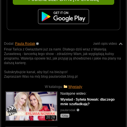
Dodał:
Paula Rodak
zwiń opis video
Finał Tańca z Gwiazdami już za nami. Dlatego dziś wraz z Waleriją
Żurawlewą - tancerką tego show - zdradzimy Wam, jak wyglądają kulisy
programu. Walerija opowie też, jak przyjął ją showbiznes i jakie ma plany na
dalszą karierę.
Subskrybujcie kanał, aby być na bieżąco!
Zapraszam Was na mój blog paularodak.blog.pl
W katalogu:
Wywiady
Następne wideo:
Wywiad - Sylwia Nowak: dlaczego
mnie szufladkują?
paularodak
720p
20:28