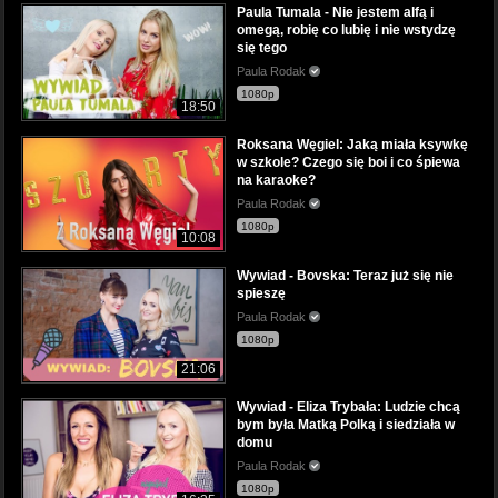
Paula Tumala - Nie jestem alfą i
omegą, robię co lubię i nie wstydzę
się tego
Paula Rodak
1080p
18:50
Roksana Węgiel: Jaką miała ksywkę
w szkole? Czego się boi i co śpiewa
na karaoke?
Paula Rodak
1080p
10:08
Wywiad - Bovska: Teraz już się nie
spieszę
Paula Rodak
1080p
21:06
Wywiad - Eliza Trybała: Ludzie chcą
bym była Matką Polką i siedziała w
domu
Paula Rodak
1080p