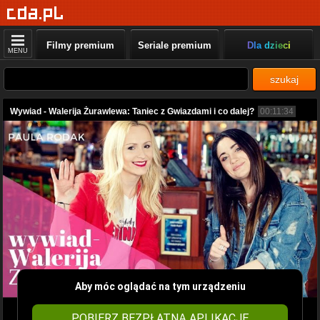
Filmy premium
Seriale premium
Dla dzieci
MENU
szukaj
Wywiad - Walerija Żurawlewa: Taniec z Gwiazdami i co dalej?
00:11:34
Aby móc oglądać na tym urządzeniu
POBIERZ BEZPŁATNĄ APLIKACJĘ