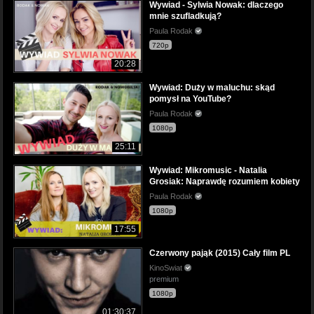
Wywiad - Sylwia Nowak: dlaczego
mnie szufladkują?
Paula Rodak
720p
20:28
Wywiad: Duży w maluchu: skąd
pomysł na YouTube?
Paula Rodak
1080p
25:11
Wywiad: Mikromusic - Natalia
Grosiak: Naprawdę rozumiem kobiety
Paula Rodak
1080p
17:55
Czerwony pająk (2015) Cały film PL
KinoSwiat
premium
1080p
01:30:37