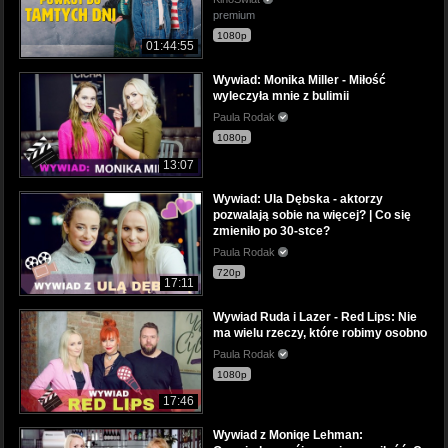
premium
1080p
01:44:55
Wywiad: Monika Miller - Miłość
wyleczyła mnie z bulimii
Paula Rodak
1080p
13:07
Wywiad: Ula Dębska - aktorzy
pozwalają sobie na więcej? | Co się
zmieniło po 30-stce?
Paula Rodak
720p
17:11
Wywiad Ruda i Lazer - Red Lips: Nie
ma wielu rzeczy, które robimy osobno
Paula Rodak
1080p
17:46
Wywiad z Moniqe Lehman: