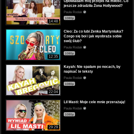
Opowiadam mój przepis na miłość. Co
jeszcze zdradziła Żona Hollywood?
Paula Rodak
1080p
14:48
Cleo: Za co lubi Zenka Martyniuka?
Czego się boi i jak wyobraża sobie
swój ślub?
Paula Rodak
1080p
12:35
Kayah: Nie spałam po nocach, by
napisać te teksty
Paula Rodak
1080p
22:04
Lil Masti: Moje cele mnie przerażają!
Paula Rodak
1080p
29:29