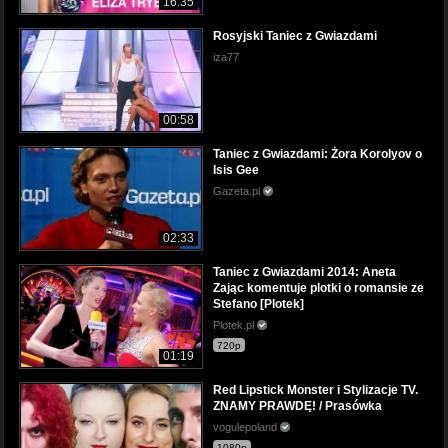
16:35
Rosyjski Taniec z Gwiazdami
iza77
00:58
Taniec z Gwiazdami: Żora Korolyov o
Isis Gee
Gazeta.pl
02:33
Taniec z Gwiazdami 2014: Aneta
Zając komentuje plotki o romansie ze
Stefano [Plotek]
Plotek.pl
720p
01:19
Red Lipstick Monster i Stylizacje TV.
ZNAMY PRAWDĘ! / Prasówka
vogulepoland
1080p