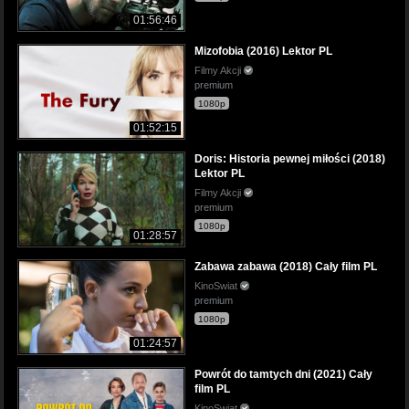
01:56:46
Mizofobia (2016) Lektor PL
Filmy Akcji
premium
1080p
01:52:15
Doris: Historia pewnej miłości (2018)
Lektor PL
Filmy Akcji
premium
1080p
01:28:57
Zabawa zabawa (2018) Cały film PL
KinoSwiat
premium
1080p
01:24:57
Powrót do tamtych dni (2021) Cały
film PL
KinoSwiat