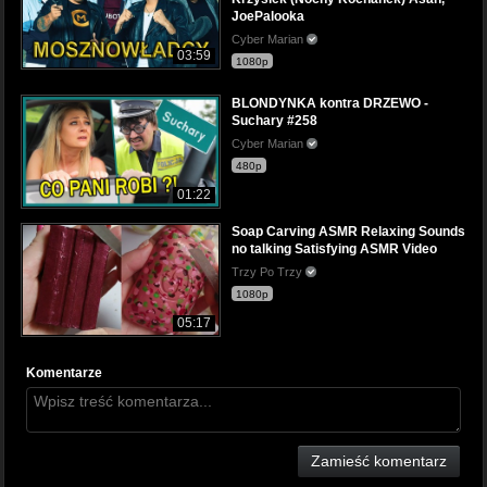
JoePalooka
Cyber Marian
03:59
1080p
BLONDYNKA kontra DRZEWO -
Suchary #258
Cyber Marian
480p
01:22
Soap Carving ASMR Relaxing Sounds
no talking Satisfying ASMR Video
Trzy Po Trzy
1080p
05:17
Komentarze
Zamieść komentarz