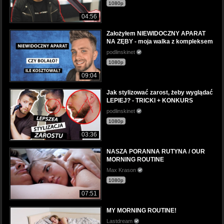
1080p
04:56
Założyłem NIEWIDOCZNY APARAT
NA ZĘBY - moja walka z kompleksem
podlinskinet
1080p
09:04
Jak stylizować zarost, żeby wyglądać
LEPIEJ? - TRICKI + KONKURS
podlinskinet
1080p
03:36
NASZA PORANNA RUTYNA / OUR
MORNING ROUTINE
Max Krason
1080p
07:51
MY MORNING ROUTINE!
Lastdream