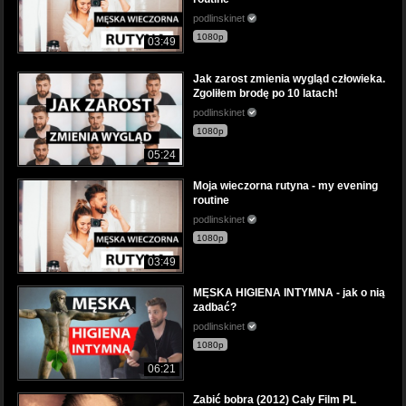
podlinskinet
1080p
03:49
Jak zarost zmienia wygląd człowieka.
Zgoliłem brodę po 10 latach!
podlinskinet
1080p
05:24
Moja wieczorna rutyna - my evening
routine
podlinskinet
1080p
03:49
MĘSKA HIGIENA INTYMNA - jak o nią
zadbać?
podlinskinet
1080p
06:21
Zabić bobra (2012) Cały Film PL