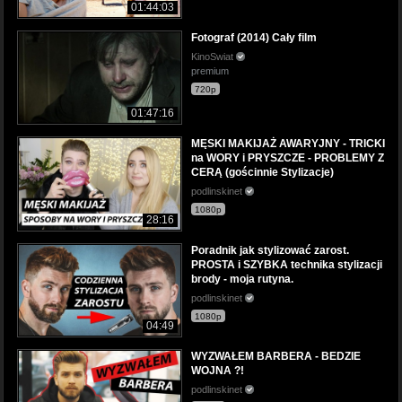
01:44:03
Fotograf (2014) Cały film
KinoSwiat
premium
720p
01:47:16
MĘSKI MAKIJAŻ AWARYJNY - TRICKI
na WORY i PRYSZCZE - PROBLEMY Z
CERĄ (gościnnie Stylizacje)
podlinskinet
1080p
28:16
Poradnik jak stylizować zarost.
PROSTA i SZYBKA technika stylizacji
brody - moja rutyna.
podlinskinet
1080p
04:49
WYZWAŁEM BARBERA - BEDZIE
WOJNA ?!
podlinskinet