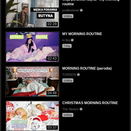
routine
podlinskinet
1080p
02:29
MY MORNING ROUTINE
ki tka
720p
02:43
MORNING ROUTINE (parodia)
TURSON
1080p
04:48
CHRISTMAS MORNING ROUTINE
The Sisters
1080p
03:37