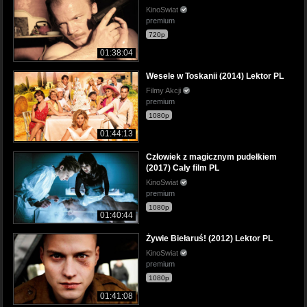
KinoSwiat
premium
720p
01:38:04
Wesele w Toskanii (2014) Lektor PL
Filmy Akcji
premium
1080p
01:44:13
Człowiek z magicznym pudełkiem
(2017) Cały film PL
KinoSwiat
premium
1080p
01:40:44
Żywie Biełaruś! (2012) Lektor PL
KinoSwiat
premium
1080p
01:41:08