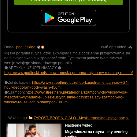
Dodał:
podlinskinet
zwiń opis video
Męska poranna rutyna, czyli jak wygląda moje codzienne przygotowanie się
do funkcjonowania w społeczeństwie. Tym razem pokaże Wam zimową
wersję swojego standardowego poranka.
⚫️ ARTYKUŁ UZUPEŁNIAJĄCY ⚫️
https://www.podlinski.net/zimowa-meska-poranna-rutyna-my-morning-routine/
⚫️Żel do kąpieli:
https://www.streethero.pl/zel-do-kapieli-american-crew-24-
hour-deodorant-body-wash-450ml
⚫️Szampon:
https://www.streethero.pl/kategoria/szampony-do-wlosow-dla-
mezczyzn-wypadanie-lupiez-tlustych/silnie-oczyszczajacy-szampon-do-
wlosow-reuzel-scrub-shampoo-100-ml
W katalogu:
ZAROST, BRODA, CIAŁO - Męski grooming i pielęgnacja.
Następne wideo:
Moja wieczorna rutyna - my evening
routine