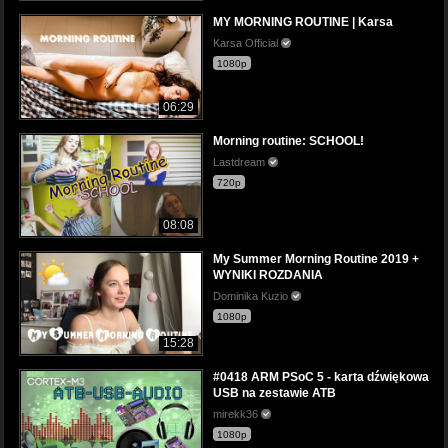
MY MORNING ROUTINE | Karsa
Karsa Official
1080p
06:29
Morning routine: SCHOOL!
Lastdream
720p
08:08
My Summer Morning Routine 2019 +
WYNIKI ROZDANIA
Dominika Kuzio
1080p
15:28
#0418 ARM PSoC 5 - karta dźwiękowa
USB na zestawie ATB
mirekk36
1080p