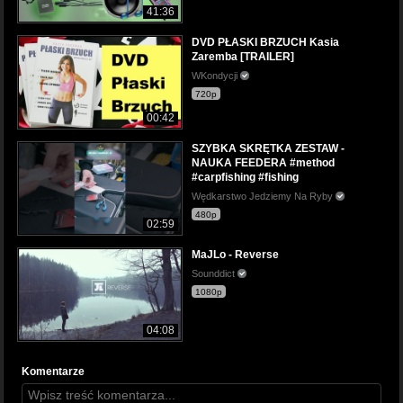
41:36
DVD PŁASKI BRZUCH Kasia
Zaremba [TRAILER]
WKondycji
720p
00:42
SZYBKA SKRĘTKA ZESTAW -
NAUKA FEEDERA #method
#carpfishing #fishing
Wędkarstwo Jedziemy Na Ryby
480p
02:59
MaJLo - Reverse
Sounddict
1080p
04:08
Komentarze