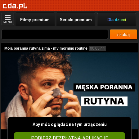
Filmy premium
Seriale premium
Dla dzieci
MENU
szukaj
Moja poranna rutyna zimą - my morning routine
00:05:44
Aby móc oglądać na tym urządzeniu
POBIERZ BEZPŁATNĄ APLIKACJĘ