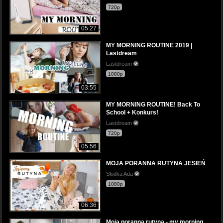
720p
05:27
MY MORNING ROUTINE 2019 |
Lastdream
Lastdream
1080p
03:55
MY MORNING ROUTINE! Back To
School + Konkurs!
Lastdream
720p
05:56
MOJA PORANNA RUTYNA JESIEŃ
Słodka Ada
1080p
06:36
Moja poranna rutyna - my morning