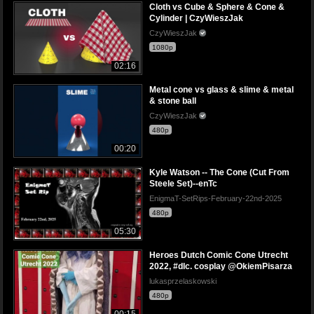
Cloth vs Cube & Sphere & Cone &
Cylinder | CzyWieszJak
CzyWieszJak
1080p
02:16
Metal cone vs glass & slime & metal
& stone ball
CzyWieszJak
480p
00:20
Kyle Watson -- The Cone (Cut From
Steele Set)--enTc
EnigmaT-SetRips-February-22nd-2025
480p
05:30
Heroes Dutch Comic Cone Utrecht
2022, #dlc. cosplay @OkiemPisarza
lukasprzelaskowski
480p