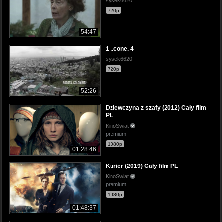
sysek6620
720p
54:47
1 ..cone. 4
sysek6620
720p
52:26
Dziewczyna z szafy (2012) Cały film
PL
KinoSwiat
premium
1080p
01:28:46
Kurier (2019) Cały film PL
KinoSwiat
premium
1080p
01:48:37