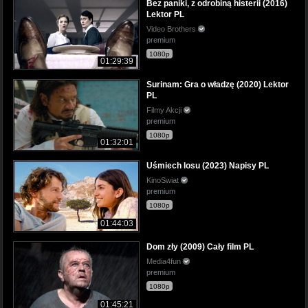
Bez paniki, z odrobiną histerii (2016)
Lektor PL
Video Brothers
premium
1080p
01:29:39
Surinam: Gra o władzę (2020) Lektor
PL
Filmy Akcji
premium
1080p
01:32:01
Uśmiech losu (2023) Napisy PL
KinoSwiat
premium
1080p
01:44:03
Dom zły (2009) Cały film PL
Media4fun
premium
1080p
01:45:21