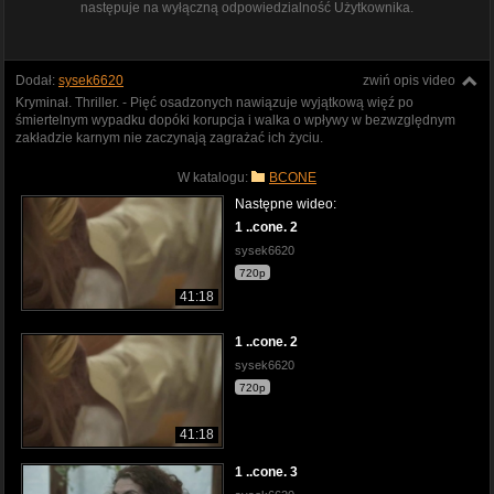
następuje na wyłączną odpowiedzialność Użytkownika.
Dodał:
sysek6620
zwiń opis video
Kryminał. Thriller. - Pięć osadzonych nawiązuje wyjątkową więź po
śmiertelnym wypadku dopóki korupcja i walka o wpływy w bezwzględnym
zakładzie karnym nie zaczynają zagrażać ich życiu.
W katalogu:
BCONE
Następne wideo:
1 ..cone. 2
sysek6620
720p
41:18
1 ..cone. 2
sysek6620
720p
41:18
1 ..cone. 3