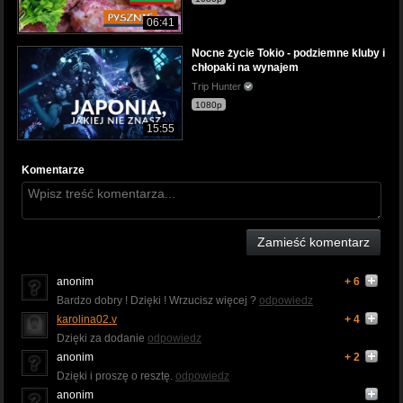
06:41
Nocne życie Tokio - podziemne kluby i
chłopaki na wynajem
Trip Hunter
1080p
15:55
Komentarze
Zamieść komentarz
anonim
+ 6
Bardzo dobry ! Dzięki ! Wrzucisz więcej ?
odpowiedz
karolina02.v
+ 4
Dzięki za dodanie
odpowiedz
anonim
+ 2
Dzięki i proszę o resztę.
odpowiedz
anonim