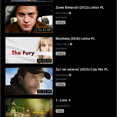
Żywie Biełaruś! (2012) Lektor PL
KinoSwiat
premium
1080p
01:41:08
Mizofobia (2016) Lektor PL
Filmy Akcji
premium
1080p
01:52:15
Żyć nie umierać (2015) Cały film PL
KinoSwiat
premium
1080p
01:21:14
1 ..cone. 5
sysek6620
720p