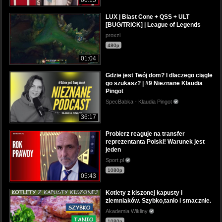
00:15
LUX | Blast Cone + QSS + ULT
[BUG/TRICK] | League of Legends
proxzi
480p
01:04
Gdzie jest Twój dom? I dlaczego ciągle
go szukasz? | #9 Nieznane Klaudia
Pingot
SpecBabka - Klaudia Pingot
36:17
Probierz reaguje na transfer
reprezentanta Polski! Warunek jest
jeden
Sport.pl
1080p
05:43
Kotlety z kiszonej kapusty i
ziemniaków. Szybko,tanio i smacznie.
Akademia Wikliny
1080p