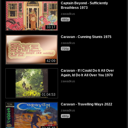
Captain Beyond - Sufficiently
Breathless 1973
zawadkus
480p
33:17
Caravan - Cunning Stunts 1975
zawadkus
720p
42:09
Caravan - If I Could Do It All Over
Again, Id Do It All Over You 1970
zawadkus
01:04:53
Caravan - Travelling Ways 2022
zawadkus
480p