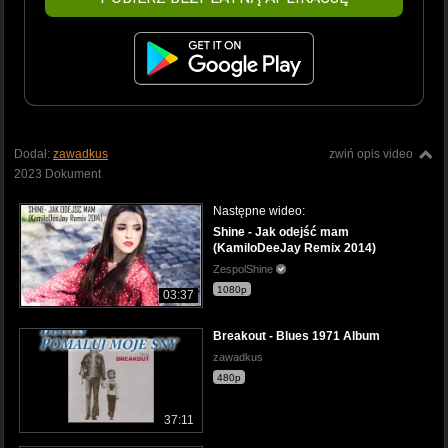
Dodał:
zawadkus
zwiń opis video
2023 Dokument
Następne wideo:
Shine - Jak odejść mam
(KamiloDeeJay Remix 2014)
ZespolShine
1080p
03:37
Breakout - Blues 1971 Album
zawadkus
480p
37:11