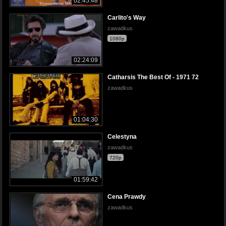
02:45:48
Carlito's Way
zawadkus
1080p
02:24:09
Catharsis The Best Of - 1971 72
zawadkus
01:04:30
Celestyna
zawadkus
720p
01:59:42
Cena Prawdy
zawadkus