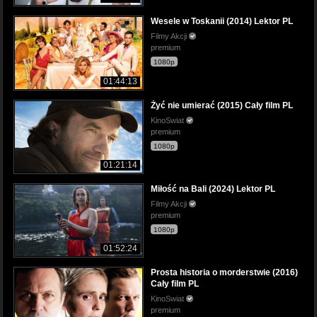
Wesele w Toskanii (2014) Lektor PL
Filmy Akcji
premium
1080p
01:44:13
Żyć nie umierać (2015) Cały film PL
KinoSwiat
premium
1080p
01:21:14
Miłość na Bali (2024) Lektor PL
Filmy Akcji
premium
1080p
01:52:24
Prosta historia o morderstwie (2016)
Cały film PL
KinoSwiat
premium