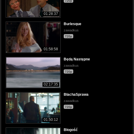
720p
01:28:37
Burlesque
zawadkus
720p
01:58:58
Będą Następne
zawadkus
720p
02:17:35
BłachaSprawa
zawadkus
720p
01:50:12
Błogość