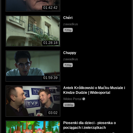
01:42:42
Chéri
zawadkus
720p
01:28:18
Chappy
zawadkus
720p
01:59:39
Antek Królikowski o Maćku Musiale i
Kindze Dudzie | Wideoportal
Wideo Portal
1080p
03:02
Piosenki dla dzieci - piosenka o
pociągach i zwierzątkach