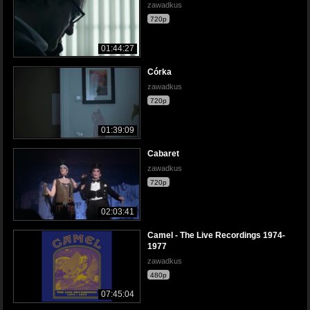
zawadkus
720p
01:44:27
Córka
zawadkus
720p
01:39:09
Cabaret
zawadkus
720p
02:03:41
Camel - The Live Recordings 1974-
1977
zawadkus
480p
07:45:04