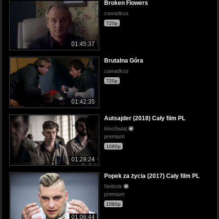
Broken Flowers
zawadkus
720p
01:45:37
Brutalna Góra
zawadkus
720p
01:42:35
Autsajder (2018) Cały film PL
KinoSwiat
premium
1080p
01:29:24
Popek za życia (2017) Cały film PL
Netlook
premium
1080p
01:06:44