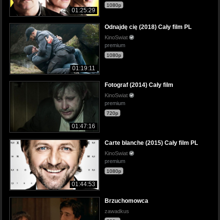
1080p
01:25:29
Odnajdę cię (2018) Cały film PL
KinoSwiat
premium
1080p
01:19:11
Fotograf (2014) Cały film
KinoSwiat
premium
720p
01:47:16
Carte blanche (2015) Cały film PL
KinoSwiat
premium
1080p
01:44:53
Brzuchomowca
zawadkus