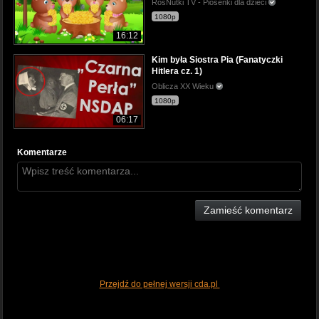
RosNutki TV - Piosenki dla dzieci
1080p
16:12
Kim była Siostra Pia (Fanatyczki
Hitlera cz. 1)
Oblicza XX Wieku
1080p
06:17
Komentarze
Zamieść komentarz
Przejdź do pełnej wersji cda.pl