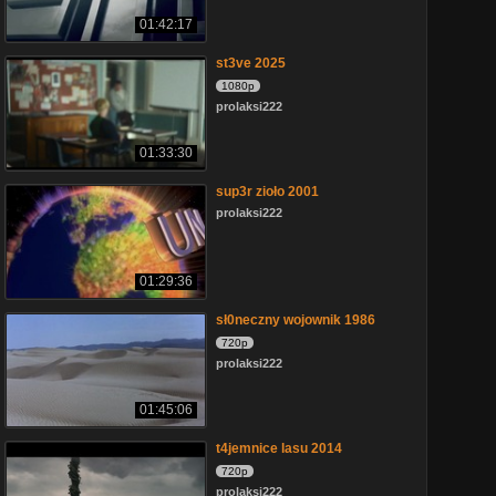
01:42:17
st3ve 2025
1080p
prolaksi222
01:33:30
sup3r zioło 2001
prolaksi222
01:29:36
sł0neczny wojownik 1986
720p
prolaksi222
01:45:06
t4jemnice lasu 2014
720p
prolaksi222