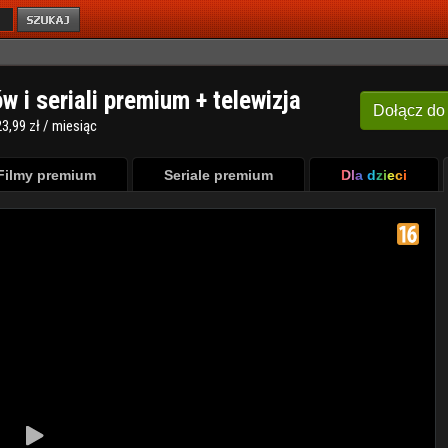
ów i seriali premium + telewizja
Dołącz
do
3,99 zł / miesiąc
Filmy premium
Seriale premium
Dla dzieci