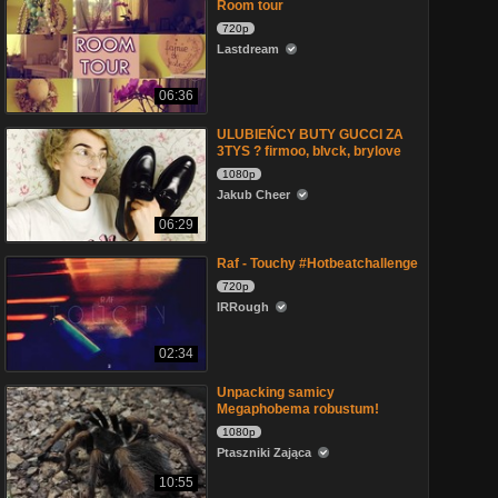
Room tour
720p
Lastdream
06:36
ULUBIEŃCY BUTY GUCCI ZA
3TYS ? firmoo, blvck, brylove
1080p
Jakub Cheer
06:29
Raf - Touchy #Hotbeatchallenge
720p
IRRough
02:34
Unpacking samicy
Megaphobema robustum!
1080p
Ptaszniki Zająca
10:55