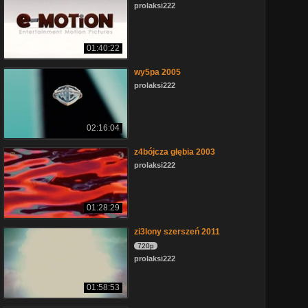
prolaksi222
01:40:22
wy5pa 2005
prolaksi222
02:16:04
z4bójcza głębia 2003
prolaksi222
01:28:29
zi3lony szerszeń 2011
720p
prolaksi222
01:58:53