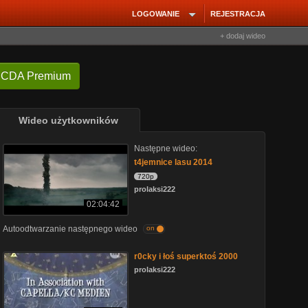
LOGOWANIE
REJESTRACJA
+ dodaj wideo
 CDA Premium
Wideo użytkowników
Następne wideo:
t4jemnice lasu 2014
720p
prolaksi222
02:04:42
Autoodtwarzanie następnego wideo
on
r0cky i łoś superktoś 2000
prolaksi222