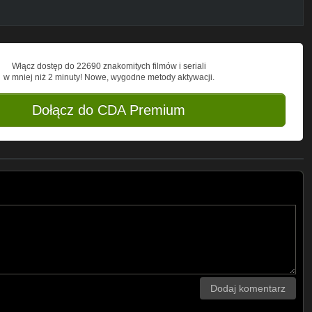
Włącz dostęp do 22690 znakomitych filmów i seriali
w mniej niż 2 minuty! Nowe, wygodne metody aktywacji.
Dołącz do CDA Premium
Dodaj komentarz