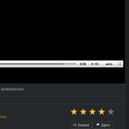
0:00
auto
 dystrybutorów!
koksy
Embed
Zgłoś