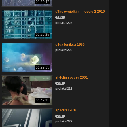
01:20:47
s3ks w wielkim mieście 2 2010
720p
prolaksi222
02:25:25
s4ga feniksa 1990
prolaksi222
01:29:15
sh4olin soccer 2001
720p
prolaksi222
01:47:35
sp3ctral 2016
720p
prolaksi222