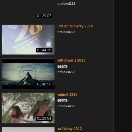
prolaksi222
01:29:07
udając glini4rzy 2014
prolaksi222
01:44:28
w0rld war z 2013
720p
prolaksi222
01:48:50
widm0 1986
720p
prolaksi222
01:29:04
wr0biony 2012