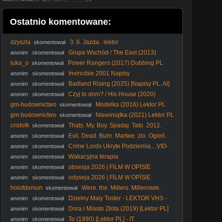
Ostatnio komentowane:
dzyszla
3. 6. Jazda . lektor
skomentował
Grupa Wschód / The East (2013)
anonim
skomentował
[Lektor PL]
luka_o
Power Rangers (2017) Dubbing PL
skomentował
Invincible 2001 Napisy
anonim
skomentował
Badland Rising (2025) [Napisy PL. AI]
anonim
skomentował
Czyj to dom? / His House (2020)
anonim
skomentował
[Lektor PL]
gm-budownictwo
Modelka (2016) Lektor PL
skomentował
gm-budownictwo
Niewiniątka (2021) Lektor PL
skomentował
cristofk
Thats. My. Boy. Spadaj. Tato. 2012.
skomentował
Lektor.pl
Evil. Dead. Burn. Martwe. zlo. Ogień.
anonim
skomentował
2026. Lektor.pl. AI
Crime Lords Ukryte Podziemia....VID-
anonim
skomentował
1701141178071
Wakacyjna terapia
anonim
skomentował
obsesja 2026 | FỉLM W OPỉSỉE
anonim
skomentował
odyseja 2026 | FỉLM W OPỉSỉE
anonim
skomentował
holofdemun
Were. the. Millers. Millerowie.
skomentował
2013. Lektor.pl
Dzielny Mały Toster - LEKTOR VHS -
anonim
skomentował
35mm skan
Doгa i Miasto Złota (2019) [Lektor PL]
anonim
skomentował
To (1990) [Lektor PL] - IT
anonim
skomentował