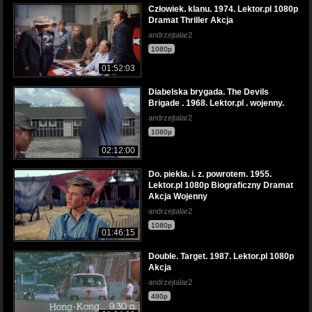
Człowiek. klanu. 1974. Lektor.pl 1080p
Dramat Thriller Akcja
andrzejtalar2
1080p
01:52:03
Diabelska brygada. The Devils
Brigade . 1968. Lektor.pl . wojenny.
andrzejtalar2
1080p
02:12:00
Do. piekła. i. z. powrotem. 1955.
Lektor.pl 1080p Biograficzny Dramat
Akcja Wojenny
andrzejtalar2
1080p
01:46:15
Double. Target. 1987. Lektor.pl 1080p
Akcja
andrzejtalar2
480p