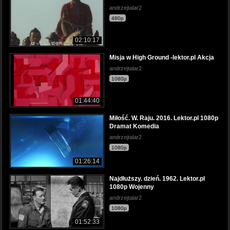
andrzejtalar2
480p
02:10:17
Misja w High Ground -lektor.pl Akcja
andrzejtalar2
1080p
01:44:40
Miłość. W. Raju. 2016. Lektor.pl 1080p
Dramat Komedia
andrzejtalar2
1080p
01:26:14
Najdłuższy. dzień. 1962. Lektor.pl
1080p Wojenny
andrzejtalar2
1080p
01:52:33