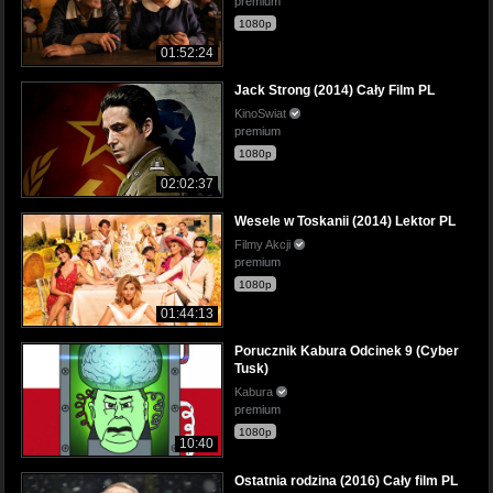
premium
1080p
01:52:24
Jack Strong (2014) Cały Film PL
KinoSwiat
premium
1080p
02:02:37
Wesele w Toskanii (2014) Lektor PL
Filmy Akcji
premium
1080p
01:44:13
Porucznik Kabura Odcinek 9 (Cyber
Tusk)
Kabura
premium
1080p
10:40
Ostatnia rodzina (2016) Cały film PL