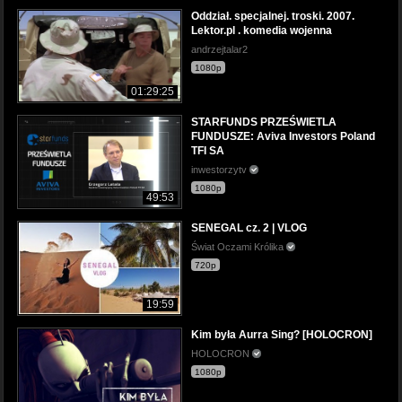
Oddział. specjalnej. troski. 2007.
Lektor.pl . komedia wojenna
andrzejtalar2
1080p
01:29:25
STARFUNDS PRZEŚWIETLA
FUNDUSZE: Aviva Investors Poland
TFI SA
inwestorzytv
1080p
49:53
SENEGAL cz. 2 | VLOG
Świat Oczami Królika
720p
19:59
Kim była Aurra Sing? [HOLOCRON]
HOLOCRON
1080p