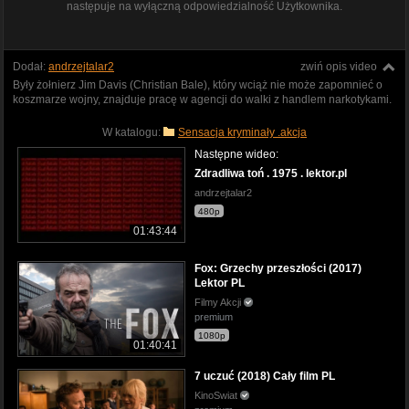
następuje na wyłączną odpowiedzialność Użytkownika.
Dodał:
andrzejtalar2
zwiń opis video
Były żołnierz Jim Davis (Christian Bale), który wciąż nie może zapomnieć o
koszmarze wojny, znajduje pracę w agencji do walki z handlem narkotykami.
W katalogu:
Sensacja kryminały .akcja
Następne wideo:
Zdradliwa toń . 1975 . lektor.pl
andrzejtalar2
480p
01:43:44
Fox: Grzechy przeszłości (2017)
Lektor PL
Filmy Akcji
premium
1080p
01:40:41
7 uczuć (2018) Cały film PL
KinoSwiat