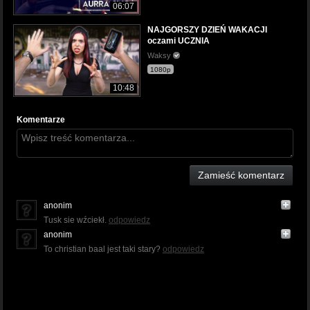
06:07
NAJGORSZY DZIEŃ WAKACJI
oczami UCZNIA
Waksy
1080p
10:48
Komentarze
Zamieść komentarz
anonim
Tusk sie wźciekł.
odpowiedz
anonim
To christian baal jest taki stary?
odpowiedz