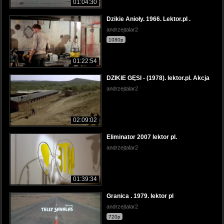
01:04:30
Dzikie Anioły. 1966. Lektor.pl .
andrzejtalar2
1080p
01:22:54
DZIKIE GĘSI - (1978). lektor.pl. Akcja
andrzejtalar2
02:09:02
Eliminator 2007 lektor pl.
andrzejtalar2
01:39:34
Granica . 1979. lektor pl
andrzejtalar2
720p