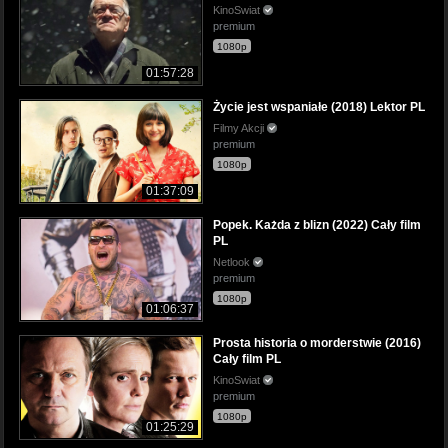
KinoSwiat
premium
1080p
01:57:28
Życie jest wspaniałe (2018) Lektor PL
Filmy Akcji
premium
1080p
01:37:09
Popek. Każda z blizn (2022) Cały film
PL
Netlook
premium
1080p
01:06:37
Prosta historia o morderstwie (2016)
Cały film PL
KinoSwiat
premium
1080p
01:25:29