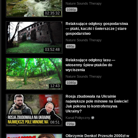
Nature Sounds Therapy
1080p
02:35:32
Relaksujące odgłosy gospodarstwa
— ptaki, kaczki i świerszcze | stare
gospodarstwo
Nature Sounds Therapy
480p
03:52:48
Relaksujące odgłosy lasu —
wiosenny śpiew ptaków do
wyciszenia
Nature Sounds Therapy
1080p
12:43
Rosja zbudowała na Ukrainie
największe pole minowe na świecie!
Jak pokona to kontrofensywa
Ukrainy?
Kanał Polityczny
08:51
720p
Olbrzymie Denko! Przeszło 2000zł w