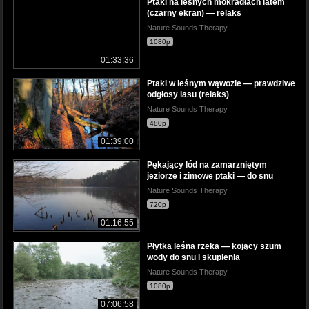
Ptaki na leśnych mokradłach latem
(czarny ekran) — relaks
Nature Sounds Therapy
1080p
01:33:36
Ptaki w leśnym wąwozie — prawdziwe
odgłosy lasu (relaks)
Nature Sounds Therapy
480p
01:39:00
Pękający lód na zamarzniętym
jeziorze i zimowe ptaki — do snu
Nature Sounds Therapy
720p
01:16:55
Płytka leśna rzeka — kojący szum
wody do snu i skupienia
Nature Sounds Therapy
1080p
07:06:58