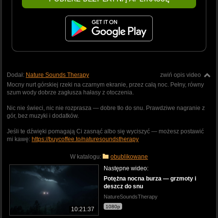
Dodał:
Nature Sounds Therapy
zwiń opis video
Mocny nurt górskiej rzeki na czarnym ekranie, przez całą noc. Pełny, równy
szum wody dobrze zagłusza hałasy z otoczenia.
Nic nie świeci, nic nie rozprasza — dobre tło do snu. Prawdziwe nagranie z
gór, bez muzyki i dodatków.
Jeśli te dźwięki pomagają Ci zasnąć albo się wyciszyć — możesz postawić
mi kawę:
https://buycoffee.to/naturesoundstherapy
W katalogu:
obublikowane
Następne wideo:
Potężna nocna burza — grzmoty i
deszcz do snu
NatureSoundsTherapy
1080p
10:21:37