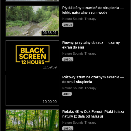
Płytki leśny strumień do skupienia —
lekki, naturalny szum wody
Nature Sounds Therapy
1080p
06:38:01
Równy, przytulny deszcz — czarny
ekran do snu
Nature Sounds Therapy
1080p
11:59:59
Różowy szum na czarnym ekranie —
do snu i skupienia
Nature Sounds Therapy
480p
10:00:00
Relaks 4K w Oak Forest; Ptaki i cisza
natury (z dala od hałasu)
Nature Sounds Therapy
1080p