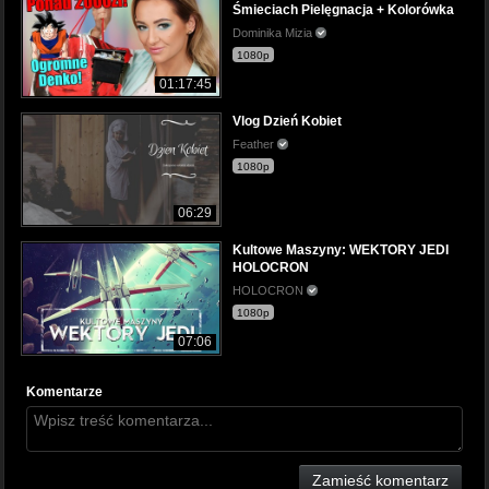
Śmieciach Pielęgnacja + Kolorówka
Dominika Mizia
1080p
01:17:45
Vlog Dzień Kobiet
Feather
1080p
06:29
Kultowe Maszyny: WEKTORY JEDI
HOLOCRON
HOLOCRON
1080p
07:06
Komentarze
Zamieść komentarz