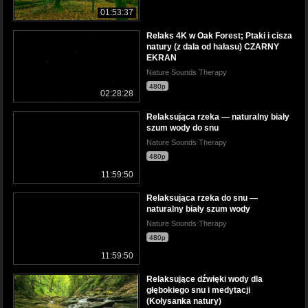
01:53:37
Relaks 4K w Oak Forest; Ptaki i cisza
natury (z dala od hałasu) CZARNY
EKRAN
Nature Sounds Therapy
480p
02:28:28
Relaksująca rzeka — naturalny biały
szum wody do snu
Nature Sounds Therapy
480p
11:59:50
Relaksująca rzeka do snu —
naturalny biały szum wody
Nature Sounds Therapy
480p
11:59:50
Relaksujące dźwięki wody dla
głębokiego snu i medytacji
(Kołysanka natury)