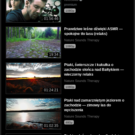
premium
1080p
01:56:46
Prawdziwe leśne dźwięki ASMR —
spokojne tło lasu (relaks)
Nature Sounds Therapy
1080p
19:34
Ptaki, świerszcze i kukułka o
zachodzie słońca nad Bałtykiem —
wieczorny relaks
Nature Sounds Therapy
1080p
01:24:21
Ptaki nad zamarzniętym jeziorem o
zachodzie — zimowy las do
wyciszenia
Nature Sounds Therapy
480p
01:02:35