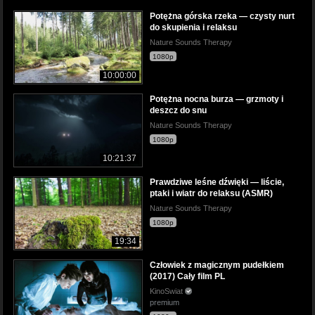
Potężna górska rzeka — czysty nurt
do skupienia i relaksu
Nature Sounds Therapy
1080p
10:00:00
Potężna nocna burza — grzmoty i
deszcz do snu
Nature Sounds Therapy
1080p
10:21:37
Prawdziwe leśne dźwięki — liście,
ptaki i wiatr do relaksu (ASMR)
Nature Sounds Therapy
1080p
19:34
Człowiek z magicznym pudełkiem
(2017) Cały film PL
KinoSwiat
premium