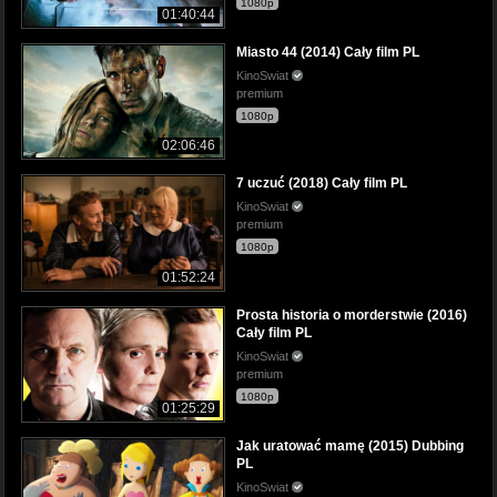
1080p
01:40:44
Miasto 44 (2014) Cały film PL
KinoSwiat
premium
1080p
02:06:46
7 uczuć (2018) Cały film PL
KinoSwiat
premium
1080p
01:52:24
Prosta historia o morderstwie (2016)
Cały film PL
KinoSwiat
premium
1080p
01:25:29
Jak uratować mamę (2015) Dubbing
PL
KinoSwiat