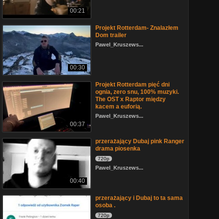
00:21
Projekt Rotterdam- Znalazłem
Dom trailer
Pawel_Kruszews...
00:30
Projekt Rotterdam pięć dni
ognia, zero snu, 100% muzyki.
The OST x Raptor między
kacem a euforią.
Pawel_Kruszews...
00:37
przerażający Dubaj pink Ranger
drama piosenka
720p
Pawel_Kruszews...
00:40
przerażający i Dubaj to ta sama
osoba .
720p