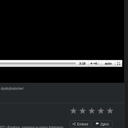
3:18
auto
 dystrybutorów!
Embed
Zgłoś
ST i Raptora, nagrana w ogniu totalnego