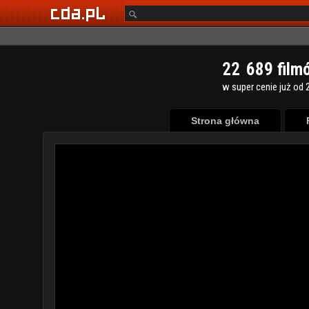
2
2
6
8
9
film
w super cenie już od 2
Strona główna