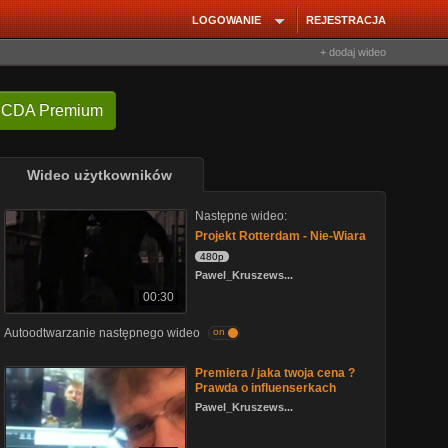
LOGOWANIE
REJESTRACJA
+ dodaj wideo
 CDA Premium
Wideo użytkowników
Następne wideo:
Projekt Rotterdam - Nie-Wiara
480p
Pawel_Kruszews...
00:30
Autoodtwarzanie następnego wideo
on
Premiera / jaka twoja cena ?
Prawda o influenserkach
Pawel_Kruszews...