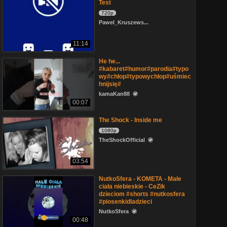
Test
720p
Pawel_Kruszews...
11:14
He he...
#kabaret#humor#parodia#typo
wy#chłop#typowychłop#uśmiec
hnijsię#
kamaKan88
00:07
The Shock - Inside me
1080p
TheShockOfficial
03:54
NutkoSfera - KOMETA - Małe
ciała niebieskie - CeZik
dzieciom #shorts #nutkosfera
#piosenkidladzieci
NutkoSfera
00:48