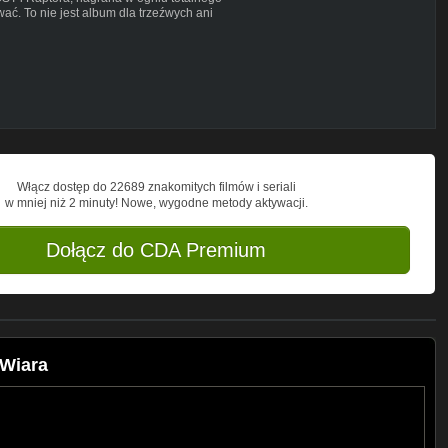
wać. To nie jest album dla trzeźwych ani
iowego lotu, w którym dźwięki zmieniały
nna noc, inna energia. Żadnych reguł,
a.
t nie miał siły trzymać kamery. Ale jeśli
, zamkniemy się w środku i nagramy
 których nie da się odkręcić.
 przez chwilę miał sens.
Włącz dostęp do 22689 znakomitych filmów i seriali
w mniej niż 2 minuty! Nowe, wygodne metody aktywacji.
Dołącz do CDA Premium
 Wiara