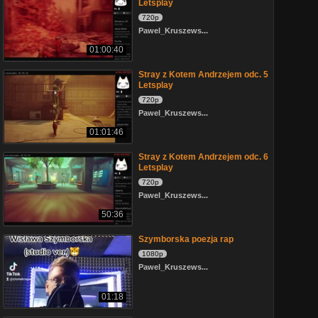
Letsplay
720p
Pawel_Kruszews...
01:00:40
Stray z Kotem Andrzejem odc. 5
Letsplay
720p
Pawel_Kruszews...
01:01:46
Stray z Kotem Andrzejem odc. 6
Letsplay
720p
Pawel_Kruszews...
50:36
Szymborska poezja rap
1080p
Pawel_Kruszews...
01:18