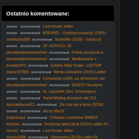
Ostatnio komentowane:
Last House. lektor
anonim
skomentował
BOGARD. - Godziny rozpaczy. (1955)
anonim
skomentował
lektor
modliszka369
Soulm8te (2026) - napisy pl
skomentował
1080p
SF. OSTATI D. 26
anonim
skomentował
jehudahakohenbenmeir
Połów szczęścia w
skomentował
Jemenie (2011) Lektor PL
jehudahakohenbenmeir
Wedkowanie z
skomentował
Szadokiem
KasetaVHS
Dzielny Mały Toster - LEKTOR
skomentował
VHS - 35mm skan
mario197903
Wrota zaświatów (2015) Lektor
skomentował
PL
Ceremonia (1995, La cérémonie; reż.
anonim
skomentował
Claude Chabrol) Lektor PL
jehudahakohenbenmeir
S02E07 Houstons
skomentował
Hurricane Hell
Im. Labyrinth. Des. Schweigens.
anonim
skomentował
Labirynt. Kłamstw. 2014. Lektor.pl
Świat Według Bundych odc 221
anonim
skomentował
sprysaklaura421
Zło czai się w lesie (2016)
skomentował
Lektor PL
sk1ns s6e10
anonim
skomentował
jhafjuhuasf
Chłopaki z baraków S06E04
skomentował
krzymio
Drobiazgi takie jak te (2024) Lektor PL
skomentował
iwosz2
Last House. lektor
skomentował
boruta1988
Udręczona (2018) Lektor PL
skomentował