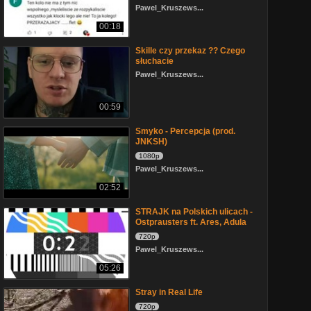
Pawel_Kruszews...
00:18
Skille czy przekaz ?? Czego
słuchacie
Pawel_Kruszews...
00:59
Smyko - Percepcja (prod.
JNKSH)
1080p
Pawel_Kruszews...
02:52
STRAJK na Polskich ulicach -
Ostprausters ft. Ares, Adula
720p
Pawel_Kruszews...
05:26
Stray in Real Life
720p