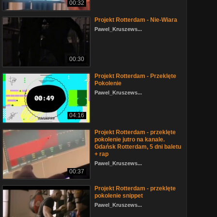
00:32
Projekt Rotterdam - Nie-Wiara
Pawel_Kruszews...
00:30
Projekt Rotterdam - Przeklęte
Pokolenie
Pawel_Kruszews...
04:16
Projekt Rotterdam - przeklęte
pokolenie jutro na kanale.
Gdańsk Rotterdam, 5 dni baletu
+ rap
Pawel_Kruszews...
00:37
Projekt Rotterdam - przeklęte
pokolenie snippet
Pawel_Kruszews...