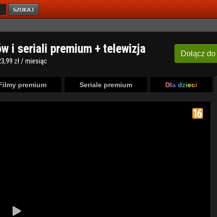
ów i seriali premium + telewizja
Dołącz
do
3,99 zł / miesiąc
Filmy premium
Seriale premium
Dla dzieci