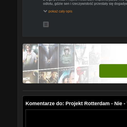
odlotu, gdzie sen i rzeczywistość przestały się dogady
dla tych, co lubią przewidywalność. To zapis pięciodn
pokaż cały opis
się szybciej niż nastrój po szóstej flaszce.
Rock, trap, rap, drumnbass każdy numer to inny film, i
żadnych kalkulacji, tylko czysta chemia i brudna prawd
Teledyski powstały już w Gdańsku, bo po Rotterdamie nik
ten projekt siądzie następnym razem wynajmiemy dom
wszystko na żywo: muzę, vlogi, teledyski, wspomnienia,
To nie jest kolejny mixtape. To dokument chaosu, który
To Projekt Rotterdam.
muzyka : Brightstylemusic
txt/vocal : Raptor4life , The OST
m/m : Gohome Studio
rec : Rashid / Rotterdam
Komentarze do: Projekt Rotterdam - Nie -