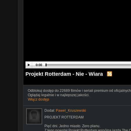
0:00
Projekt Rotterdam - Nie - Wiara
Odblokuj dostęp do 22689 filmów i seriali premium od oficjalnych
Oglądaj legalnie i w najlepszej jakości.
Włącz dostęp
Dodał:
Pawel_Kruszewski
PROJEKT ROTTERDAM
Pięć dni. Jedno miasto. Zero planu.
Z tego powstał Projekt Rotterdam wspólna jazda The O