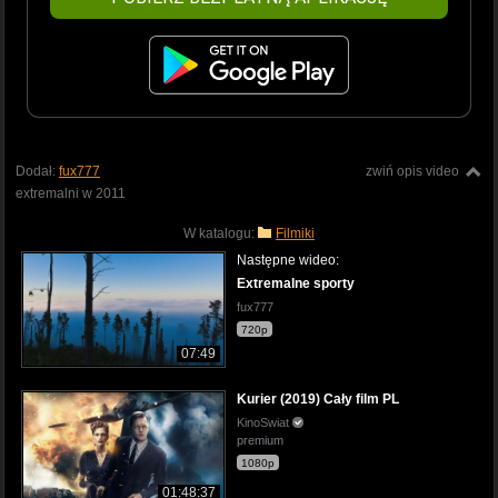
Dodał:
fux777
zwiń opis video
extremalni w 2011
W katalogu:
Filmiki
Następne wideo:
Extremalne sporty
fux777
720p
07:49
Kurier (2019) Cały film PL
KinoSwiat
premium
1080p
01:48:37