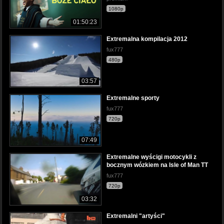
1080p
01:50:23
Extremalna kompilacja 2012
fux777
480p
03:57
Extremalne sporty
fux777
720p
07:49
Extremalne wyścigi motocykli z
bocznym wózkiem na Isle of Man TT
fux777
720p
03:32
Extremalni "artyści"