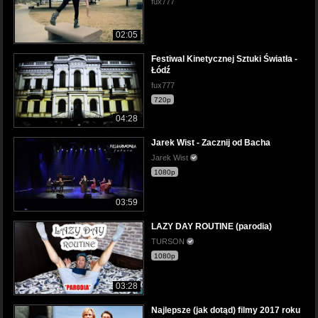
fux777
02:05
Festiwal Kinetycznej Sztuki Światła -
Łódź
fux777
720p
04:28
Jarek Wist - Zacznij od Bacha
Jarek Wist
1080p
03:59
LAZY DAY ROUTINE (parodia)
TURSON
1080p
03:28
Najlepsze (jak dotąd) filmy 2017 roku