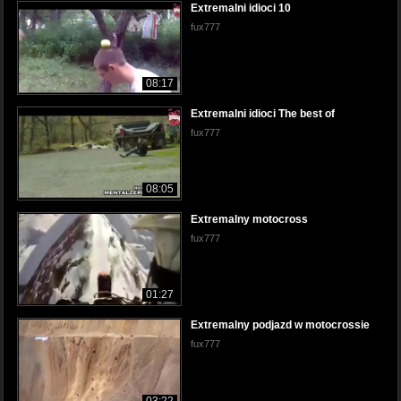
Extremalni idioci 10
fux777
08:17
Extremalni idioci The best of
fux777
08:05
Extremalny motocross
fux777
01:27
Extremalny podjazd w motocrossie
fux777
03:22