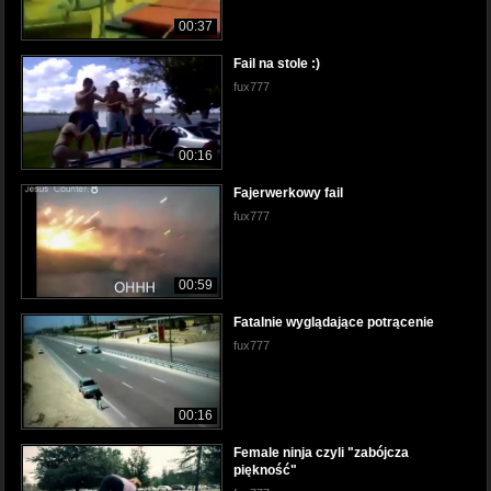
00:37
Fail na stole :)
fux777
00:16
Fajerwerkowy fail
fux777
00:59
Fatalnie wyglądające potrącenie
fux777
00:16
Female ninja czyli "zabójcza
piękność"