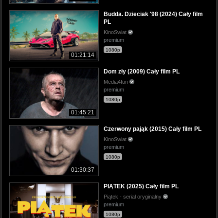
Budda. Dzieciak '98 (2024) Cały film
PL
KinoSwiat
premium
1080p
01:21:14
Dom zły (2009) Cały film PL
Media4fun
premium
1080p
01:45:21
Czerwony pająk (2015) Cały film PL
KinoSwiat
premium
1080p
01:30:37
PIĄTEK (2025) Cały film PL
Piątek - serial oryginalny
premium
1080p