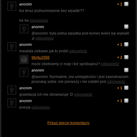
anonim
+ 1
fux teraz podsumowanie bez wpadki??
he he
odpowiedz
anonim
@anonim: była jedna wpadka pod koniec koleś się wywalił
;p
odpowiedz
anonim
+ 1
inwalida ciekawe jak to zrobił
odpowiedz
Wojtu2998
+ 2
może obetniemy ci nogi i też spróbujesz?
odpowiedz
anonim
@anonim: Normalnie ,ma umiejętności i jest zawodowcem
poszukaj sobie ,nie pierwszy i nie ostatni jest
odpowiedz
anonim
+ 1
grawitacja ich nie obowiazuje :D
odpowiedz
anonim
+ 1
poezja
odpowiedz
Pokaż więcej komentarzy