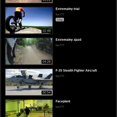
Extremalny trial
fux777
720p
02:49
Extremalny zjazd
fux777
04:28
F-35 Stealth Fighter Aircraft
fux777
00:54
Faceplant
fux777