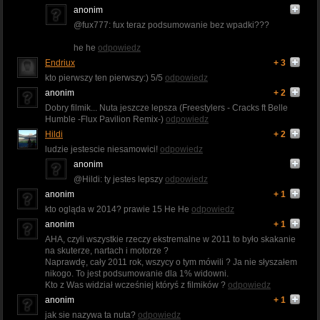
anonim
@fux777: fux teraz podsumowanie bez wpadki???
he he
odpowiedz
Endriux
+ 3
kto pierwszy ten pierwszy:) 5/5
odpowiedz
anonim
+ 2
Dobry filmik... Nuta jeszcze lepsza (Freestylers - Cracks ft Belle
Humble -Flux Pavilion Remix-)
odpowiedz
Hildi
+ 2
ludzie jestescie niesamowici!
odpowiedz
anonim
@Hildi: ty jestes lepszy
odpowiedz
anonim
+ 1
kto ogląda w 2014? prawie 15 He He
odpowiedz
anonim
+ 1
AHA, czyli wszystkie rzeczy ekstremalne w 2011 to było skakanie
na skuterze, nartach i motorze ?
Naprawdę, cały 2011 rok, wszycy o tym mówili ? Ja nie słyszałem
nikogo. To jest podsumowanie dla 1% widowni.
Kto z Was widział wcześniej któryś z filmików ?
odpowiedz
anonim
+ 1
jak sie nazywa ta nuta?
odpowiedz