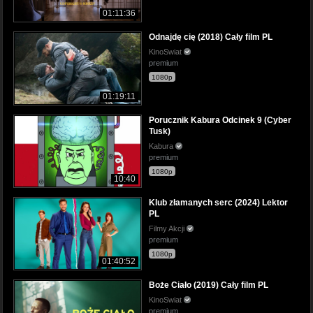
01:11:36
Odnajdę cię (2018) Cały film PL
KinoSwiat
premium
1080p
01:19:11
Porucznik Kabura Odcinek 9 (Cyber
Tusk)
Kabura
premium
1080p
10:40
Klub złamanych serc (2024) Lektor
PL
Filmy Akcji
premium
1080p
01:40:52
Boże Ciało (2019) Cały film PL
KinoSwiat
premium