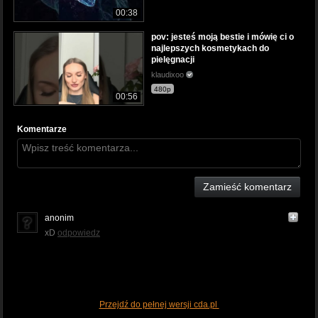
00:38
pov: jesteś moją bestie i mówię ci o
najlepszych kosmetykach do
pielęgnacji
klaudixoo
480p
00:56
Komentarze
Zamieść komentarz
anonim
xD
odpowiedz
Przejdź do pełnej wersji cda.pl