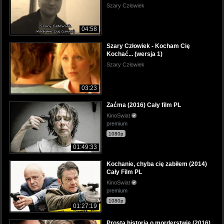
Szary Człowiek
04:58
Szary Człowiek - Kocham Cię
Kochać... (wersja 1)
Szary Człowiek
03:23
Zaćma (2016) Cały film PL
KinoSwiat
premium
1080p
01:49:33
Kochanie, chyba cię zabiłem (2014)
Cały Film PL
KinoSwiat
premium
1080p
01:27:19
Prosta historia o morderstwie (2016)