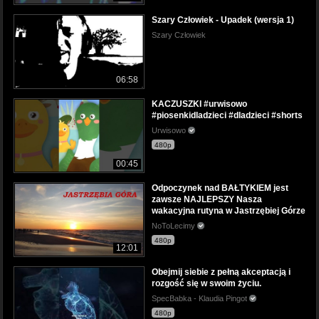
Szary Człowiek - Upadek (wersja 1)
Szary Człowiek
06:58
KACZUSZKI #urwisowo
#piosenkidladzieci #dladzieci #shorts
Urwisowo
480p
00:45
Odpoczynek nad BAŁTYKIEM jest
zawsze NAJLEPSZY Nasza
wakacyjna rutyna w Jastrzębiej Górze
NoToLecimy
480p
12:01
Obejmij siebie z pełną akceptacją i
rozgość się w swoim życiu.
SpecBabka - Klaudia Pingot
480p