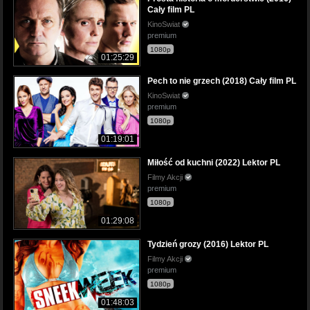
Cały film PL
KinoSwiat
premium
1080p
01:25:29
Pech to nie grzech (2018) Cały film PL
KinoSwiat
premium
1080p
01:19:01
Miłość od kuchni (2022) Lektor PL
Filmy Akcji
premium
1080p
01:29:08
Tydzień grozy (2016) Lektor PL
Filmy Akcji
premium
1080p
01:48:03