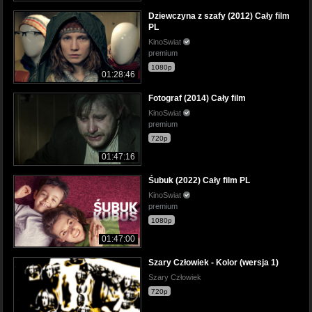
Dziewczyna z szafy (2012) Cały film
PL
KinoSwiat
premium
1080p
01:28:46
Fotograf (2014) Cały film
KinoSwiat
premium
720p
01:47:16
Śubuk (2022) Cały film PL
KinoSwiat
premium
1080p
01:47:00
Szary Człowiek - Kolor (wersja 1)
Szary Człowiek
720p