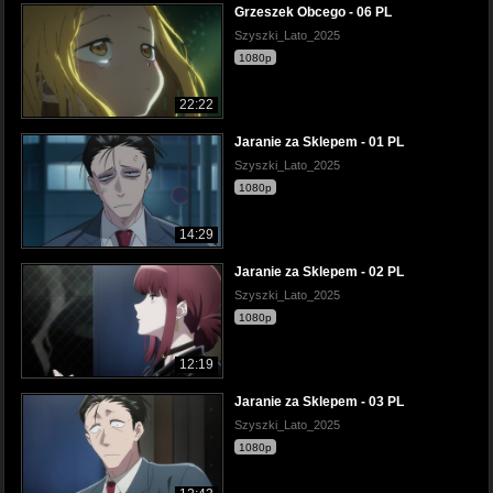
Grzeszek Obcego - 06 PL
Szyszki_Lato_2025
1080p
22:22
Jaranie za Sklepem - 01 PL
Szyszki_Lato_2025
1080p
14:29
Jaranie za Sklepem - 02 PL
Szyszki_Lato_2025
1080p
12:19
Jaranie za Sklepem - 03 PL
Szyszki_Lato_2025
1080p