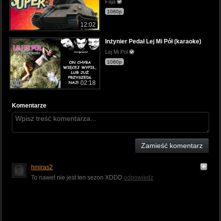
Faja
1080p
12:02
Inżynier Pedał Lej Mi Pół (karaoke)
Lej Mi Pol
1080p
02:18
Komentarze
Zamieść komentarz
hmiras2
To nawet nie jest ten sezon XDDD
odpowiedz