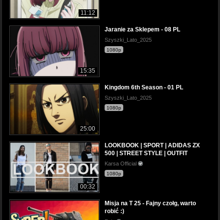
11:12
Jaranie za Sklepem - 08 PL
Szyszki_Lato_2025
1080p
15:35
Kingdom 6th Season - 01 PL
Szyszki_Lato_2025
1080p
25:00
LOOKBOOK | SPORT | ADIDAS ZX
500 | STREET STYLE | OUTFIT
Karsa Official
1080p
00:32
Misja na T 25 - Fajny czołg, warto
robić :)