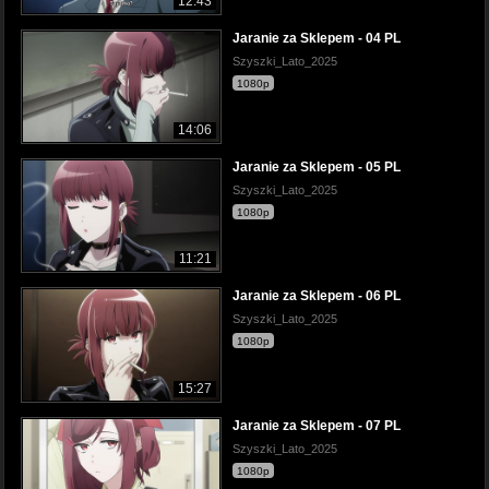
12:43
Jaranie za Sklepem - 04 PL
Szyszki_Lato_2025
1080p
14:06
Jaranie za Sklepem - 05 PL
Szyszki_Lato_2025
1080p
11:21
Jaranie za Sklepem - 06 PL
Szyszki_Lato_2025
1080p
15:27
Jaranie za Sklepem - 07 PL
Szyszki_Lato_2025
1080p