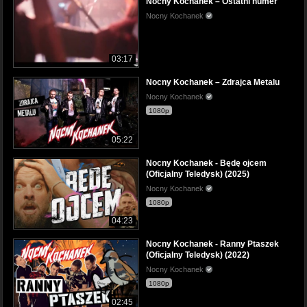
Nocny Kochanek – Ostatni numer
Nocny Kochanek
03:17
Nocny Kochanek – Zdrajca Metalu
Nocny Kochanek
1080p
05:22
Nocny Kochanek - Będę ojcem
(Oficjalny Teledysk) (2025)
Nocny Kochanek
1080p
04:23
Nocny Kochanek - Ranny Ptaszek
(Oficjalny Teledysk) (2022)
Nocny Kochanek
1080p
02:45