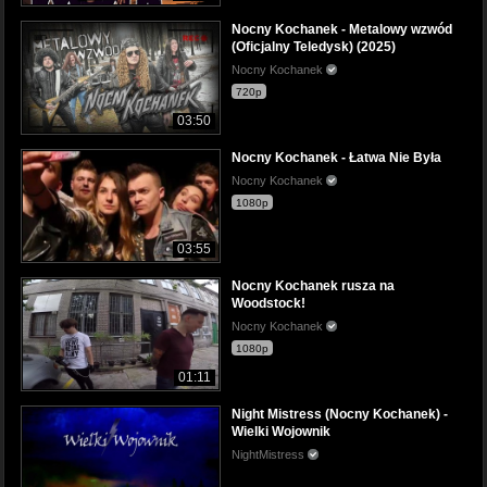
Nocny Kochanek - Metalowy wzwód
(Oficjalny Teledysk) (2025)
Nocny Kochanek
720p
03:50
Nocny Kochanek - Łatwa Nie Była
Nocny Kochanek
1080p
03:55
Nocny Kochanek rusza na
Woodstock!
Nocny Kochanek
1080p
01:11
Night Mistress (Nocny Kochanek) -
Wielki Wojownik
NightMistress