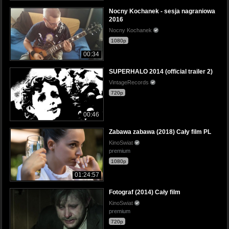
Nocny Kochanek - sesja nagraniowa
2016
Nocny Kochanek
1080p
00:34
SUPERHALO 2014 (official trailer 2)
VintageRecords
720p
00:46
Zabawa zabawa (2018) Cały film PL
KinoSwiat
premium
1080p
01:24:57
Fotograf (2014) Cały film
KinoSwiat
premium
720p