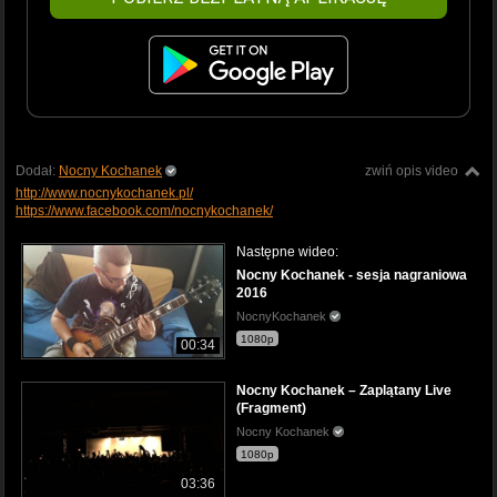
Dodał:
Nocny Kochanek
zwiń opis video
http://www.nocnykochanek.pl/
https://www.facebook.com/nocnykochanek/
Następne wideo:
Nocny Kochanek - sesja nagraniowa
2016
NocnyKochanek
1080p
00:34
Nocny Kochanek – Zaplątany Live
(Fragment)
Nocny Kochanek
1080p
03:36