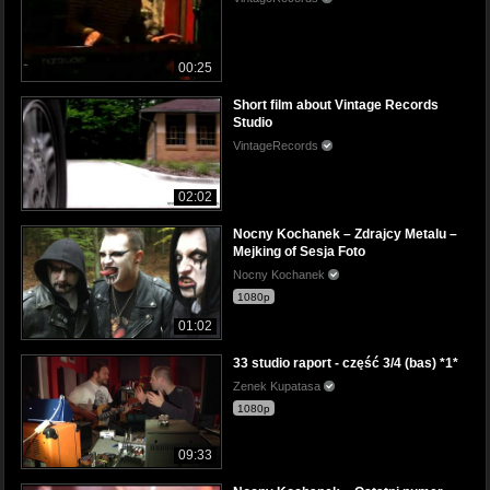
00:25
Short film about Vintage Records
Studio
VintageRecords
02:02
Nocny Kochanek – Zdrajcy Metalu –
Mejking of Sesja Foto
Nocny Kochanek
1080p
01:02
33 studio raport - część 3/4 (bas) *1*
Zenek Kupatasa
1080p
09:33