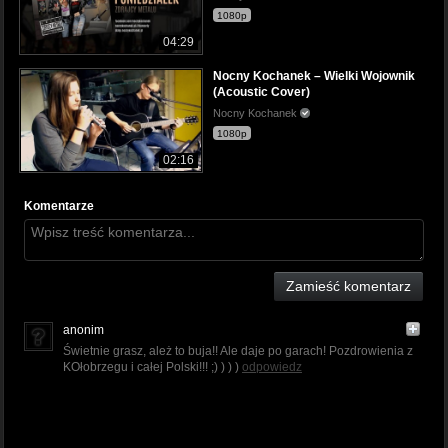
1080p
04:29
Nocny Kochanek – Wielki Wojownik
(Acoustic Cover)
Nocny Kochanek
1080p
02:16
Komentarze
Zamieść komentarz
anonim
Świetnie grasz, ależ to buja!! Ale daje po garach! Pozdrowienia z
KOłobrzegu i całej Polski!!! ;) ) ) )
odpowiedz