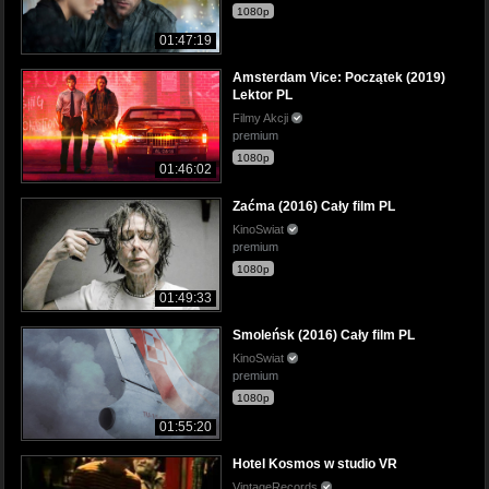
1080p
01:47:19
Amsterdam Vice: Początek (2019)
Lektor PL
Filmy Akcji
premium
1080p
01:46:02
Zaćma (2016) Cały film PL
KinoSwiat
premium
1080p
01:49:33
Smoleńsk (2016) Cały film PL
KinoSwiat
premium
1080p
01:55:20
Hotel Kosmos w studio VR
VintageRecords