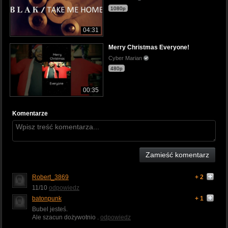
1080p
04:31
Merry Christmas Everyone!
Cyber Marian
480p
00:35
Komentarze
Zamieść komentarz
Robert_3869
+ 2
11/10
odpowiedz
batonpunk
+ 1
Bubel jesteś.
Ale szacun dożywotnio .
odpowiedz