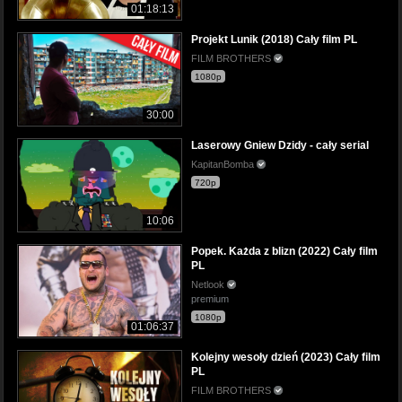
01:18:13
Projekt Lunik (2018) Cały film PL
FILM BROTHERS
1080p
30:00
Laserowy Gniew Dzidy - cały serial
KapitanBomba
720p
10:06
Popek. Każda z blizn (2022) Cały film
PL
Netlook
premium
1080p
01:06:37
Kolejny wesoły dzień (2023) Cały film
PL
FILM BROTHERS