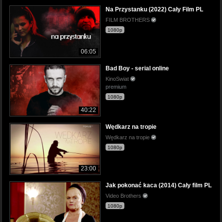
Na Przystanku (2022) Cały Film PL
FILM BROTHERS
1080p
06:05
Bad Boy - serial online
KinoSwiat
premium
1080p
40:22
Wędkarz na tropie
Wędkarz na tropie
1080p
23:00
Jak pokonać kaca (2014) Cały film PL
Video Brothers
1080p