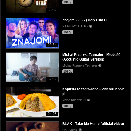
1080p
06:07
Znajomi (2022) Cały Film PL
FILM BROTHERS
1080p
09:34
Michał Przerwa-Tetmajer - Młodość
(Acoustic Guitar Version)
Michał Przerwa Tetmajer
1080p
02:37
Kapusta faszerowana - VideoKuchnia.
pl
Video Kuchnia Pl
1080p
04:08
BLAK - Take Me Home (official video)
Blak Music