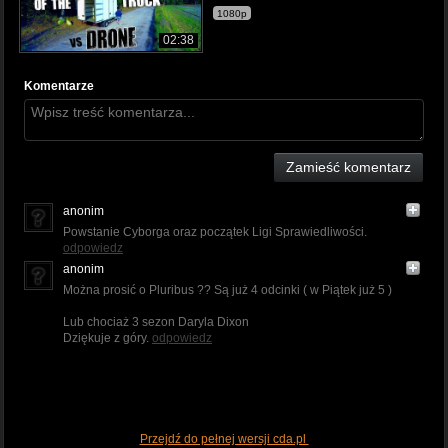
1080p
02:38
Komentarze
Zamieść komentarz
anonim
Powstanie Cyborga oraz początek Ligi Sprawiedliwości.
odpowiedz
anonim
Można prosić o Pluribus ?? Są już 4 odcinki ( w Piątek już 5 )
Lub chociaż 3 sezon Daryla Dixon
Dziękuje z góry.
odpowiedz
Przejdź do pełnej wersji cda.pl