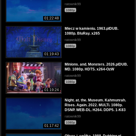
ratownik99
1080p
01:22:48
Miecz w kamieniu. 1963.plDUB.
1080p. BluRay. x265
ratownik99
1080p
01:19:43
Minions. and. Monsters. 2026.plDUB.
MD. 1080p. HDTS. x264-OzW
ratownik99
1080p
01:19:24
Night. at. the. Museum. Kahmunrah.
Rises. Again. 2022. MULTi. 1080p.
DSNP. WEB-DL. H264. DDP5. 1-K83
ratownik99
1080p
01:17:42