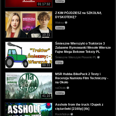
1080p
01:17:32
Z KIM PÓJDZIESZ na SZKOLNĄ
DYSKOTEKĘ?
Waksy
1080p
10:31
Śmieszne Wierszyki o Traktorze 3
Zabawne Rymowanki Wesołe Wiersze
Fajne Mega Bekowe Teksty PL
Śmieszne Wierszyki Piosenki PL
720p
00:31
MSR Hubba BikePack 2 Testy i
Recenzja Namiotu Film Techniczny -
na Około
naOkoło
1080p
41:10
Asshole from the truck / Dupek z
ciężarówki [2160p] [4k]
RockNdron