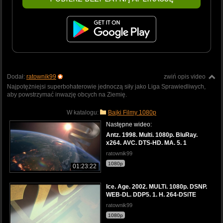
Dodał:
ratownik99
zwiń opis video
Najpotężniejsi superbohaterowie jednoczą siły jako Liga Sprawiedliwych,
aby powstrzymać inwazję obcych na Ziemię.
W katalogu:
Bajki Filmy 1080p
Następne wideo:
Antz. 1998. Multi. 1080p. BluRay.
x264. AVC. DTS-HD. MA. 5. 1
ratownik99
1080p
01:23:22
Ice. Age. 2002. MULTi. 1080p. DSNP.
WEB-DL. DDP5. 1. H. 264-DSiTE
ratownik99
1080p