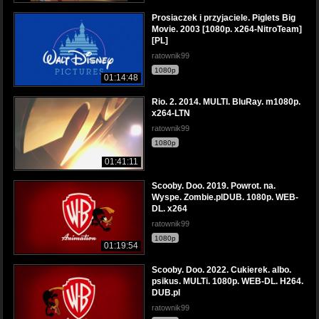
Prosiaczek i przyjaciele. Piglets Big
Movie. 2003 [1080p. x264-NitroTeam]
[PL]
ratownik99
1080p
01:14:48
Rio. 2. 2014. MULTI. BluRay. m1080p.
x264-LTN
ratownik99
1080p
01:41:11
Scooby. Doo. 2019. Powrot. na.
Wyspe. Zombie.plDUB. 1080p. WEB-
DL. x264
ratownik99
1080p
01:19:54
Scooby. Doo. 2022. Cukierek. albo.
psikus. MULTi. 1080p. WEB-DL. H264.
DUB.pl
ratownik99