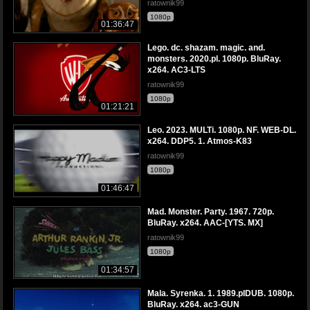
ratownik99
1080p
01:36:47
Lego. dc. shazam. magic. and.
monsters. 2020.pl. 1080p. BluRay.
x264. AC3-LTS
ratownik99
1080p
01:21:21
Leo. 2023. MULTi. 1080p. NF. WEB-DL.
x264. DDP5. 1. Atmos-K83
ratownik99
1080p
01:46:47
Mad. Monster. Party. 1967. 720p.
BluRay. x264. AAC-[YTS. MX]
ratownik99
1080p
01:34:57
Mala. Syrenka. 1. 1989.plDUB. 1080p.
BluRay. x264. ac3-GUN