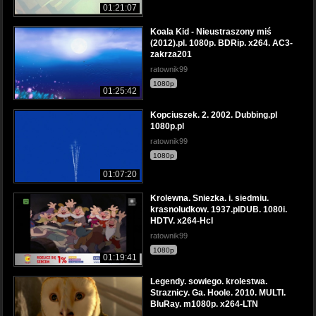
01:21:07
Koala Kid - Nieustraszony miś
(2012).pl. 1080p. BDRip. x264. AC3-
zakrza201
ratownik99
1080p
01:25:42
Kopciuszek. 2. 2002. Dubbing.pl
1080p.pl
ratownik99
1080p
01:07:20
Krolewna. Sniezka. i. siedmiu.
krasnoludkow. 1937.plDUB. 1080i.
HDTV. x264-HcI
ratownik99
1080p
01:19:41
Legendy. sowiego. krolestwa.
Straznicy. Ga. Hoole. 2010. MULTI.
BluRay. m1080p. x264-LTN