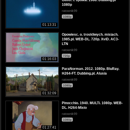
Oliver. i. spółka. 1988. Dubbing.pl
1080p
ratownik99
1080p
01:13:31
Opowiesc. o. troskliwych. misiach.
1985.pl. WEB-DL. 720p. XviD. AC3-
LTN
ratownik99
720p
01:16:03
ParaNorman. 2012. 1080p. BluRay.
H264-FT. Dubbing.pl. Alusia
ratownik99
1080p
01:32:09
Pinocchio. 1940. MULTi. 1080p. WEB-
DL. H264-Mixio
ratownik99
1080p
01:27:41