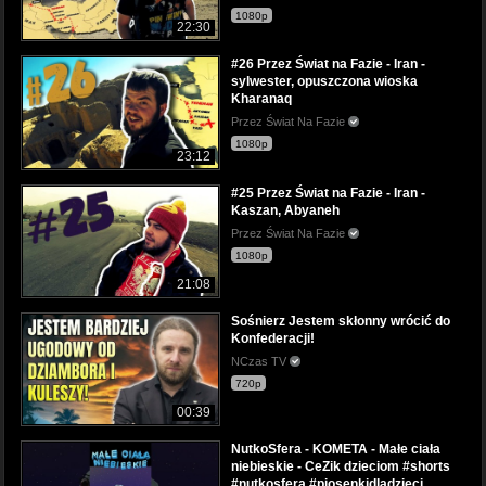
1080p
22:30
#26 Przez Świat na Fazie - Iran -
sylwester, opuszczona wioska
Kharanaq
Przez Świat Na Fazie
1080p
23:12
#25 Przez Świat na Fazie - Iran -
Kaszan, Abyaneh
Przez Świat Na Fazie
1080p
21:08
Sośnierz Jestem skłonny wrócić do
Konfederacji!
NCzas TV
720p
00:39
NutkoSfera - KOMETA - Małe ciała
niebieskie - CeZik dzieciom #shorts
#nutkosfera #piosenkidladzieci