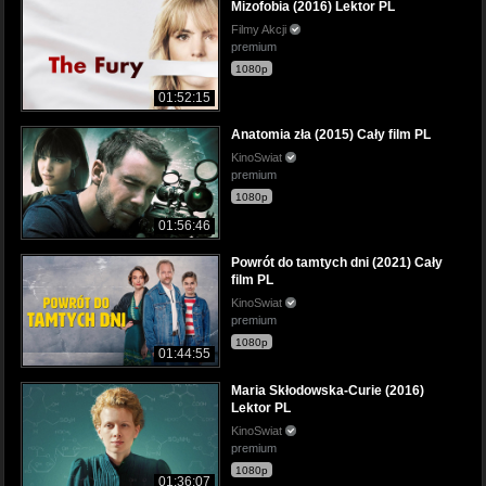
Mizofobia (2016) Lektor PL
Filmy Akcji
premium
1080p
01:52:15
Anatomia zła (2015) Cały film PL
KinoSwiat
premium
1080p
01:56:46
Powrót do tamtych dni (2021) Cały
film PL
KinoSwiat
premium
1080p
01:44:55
Maria Skłodowska-Curie (2016)
Lektor PL
KinoSwiat
premium
1080p
01:36:07