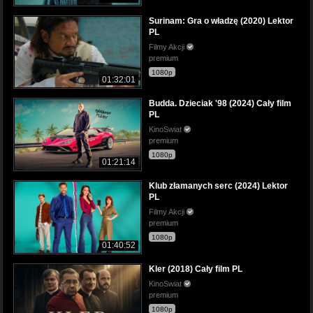
Surinam: Gra o władzę (2020) Lektor
PL
Filmy Akcji
premium
1080p
01:32:01
Budda. Dzieciak '98 (2024) Cały film
PL
KinoSwiat
premium
1080p
01:21:14
Klub złamanych serc (2024) Lektor
PL
Filmy Akcji
premium
1080p
01:40:52
Kler (2018) Cały film PL
KinoSwiat
premium
1080p