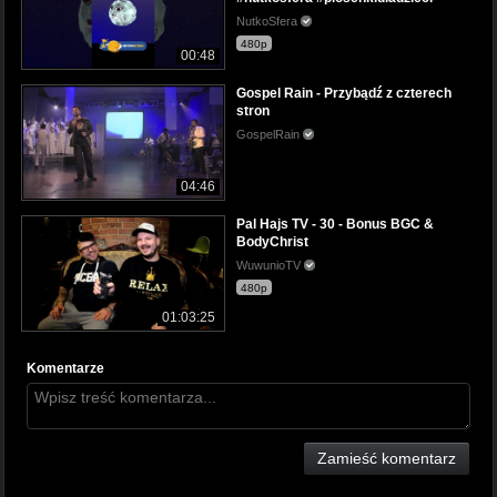
NutkoSfera
480p
00:48
Gospel Rain - Przybądź z czterech
stron
GospelRain
04:46
Pal Hajs TV - 30 - Bonus BGC &
BodyChrist
WuwunioTV
480p
01:03:25
Komentarze
Zamieść komentarz