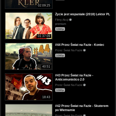
02:09:25
Życie jest wspaniałe (2018) Lektor PL
Filmy Akcji
premium
1080p
01:37:09
#44 Przez Świat na Fazie - Koniec
Przez Świat Na Fazie
1080p
40:51
#43 Przez Świat na Fazie -
Anticomunistico 2.0
Przez Świat Na Fazie
1080p
18:43
#42 Przez Świat na Fazie - Skuterem
po Wietnamie
Przez Świat Na Fazie