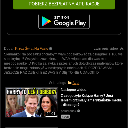
POBIERZ BEZPŁATNĄ APLIKACJĘ
Dodał:
Przez Świat Na Fazie
zwiń opis video
Siemanko! Na początku chciałbym wam podziękować za osiągnięcie 100 tys
subskrybcji!!! Wszystko zawdzięczam WAM więc mam dla was małą
niespodziankę :D Krótka zajawka z przesłanych dotychczas materiałów które
będziecie mogli zobaczyć w następnych odcinkach :D POZDRAWIAM I
JESZCZE RAZ DZIĘKI, BEZ WAS BY SIĘ TO NIE UDAŁO!!! :D
W katalogu:
Azja
Następne wideo:
Z czego żyje Książe Harry? Jest
leniem grzmiały amerykańskie media
- dlaczego?
paularodak
24:01
480p