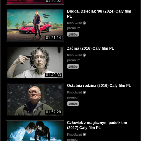
01:46:02
Budda. Dzieciak '98 (2024) Cały film
PL
KinoSwiat
premium
1080p
01:21:14
Zaćma (2016) Cały film PL
KinoSwiat
premium
1080p
01:49:33
Ostatnia rodzina (2016) Cały film PL
KinoSwiat
premium
1080p
01:57:28
Człowiek z magicznym pudełkiem
(2017) Cały film PL
KinoSwiat
premium