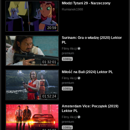
Młodzi Tytani 29 - Narzeczony
Rumianek1988
20:59
Surinam: Gra o władzę (2020) Lektor
PL
Filmy Akcji
premium
1080p
01:32:01
Miłość na Bali (2024) Lektor PL
Filmy Akcji
premium
1080p
01:52:24
Amsterdam Vice: Początek (2019)
Lektor PL
Filmy Akcji
premium
1080p