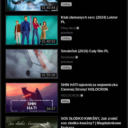
1080p
01:40:44
Klub złamanych serc (2024) Lektor
PL
Filmy Akcji
premium
1080p
01:40:52
Smoleńsk (2016) Cały film PL
KinoSwiat
premium
1080p
01:55:20
SHIN HATI tajemnicza wojowniczka
Ciemnej Strony! HOLOCRON
HOLOCRON
480p
04:57
SOS SŁODKO KWAŚNY, Jak zrobić
sos słodko-kwaśny? | Magdalenkowe
Frykasy