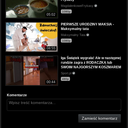
MagdalenkoweFrykasy
1080p
05:02
PIERWSZE URODZINY MAKSIA -
Maksymalny tata
Maksymalny Tata
1080p
08:55
Iga Świątek wygrała! Ale w następnej
rundzie zagra z RODACZKĄ lub
SWOIM NAJGORSZYM KOSZMAREM
Sport.pl
480p
00:44
Komentarze
Zamieść komentarz