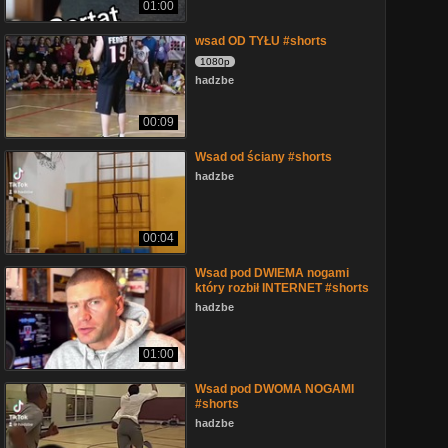
01:00
wsad OD TYŁU #shorts
1080p
hadzbe
00:09
Wsad od ściany #shorts
hadzbe
00:04
Wsad pod DWIEMA nogami
który rozbił INTERNET #shorts
hadzbe
01:00
Wsad pod DWOMA NOGAMI
#shorts
hadzbe