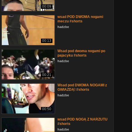
00:09
wsad POD DWOMA nogami
meczu #shorts
hadzbe
00:13
Wsad pod dwoma nogami po
pajacyku #shorts
hadzbe
00:21
Wsad pod DWOMA NOGAMI z
GWIAZDĄ! #shorts
hadzbe
00:50
wsad POD NOGĄ Z NARZUTU
#shorts
hadzbe