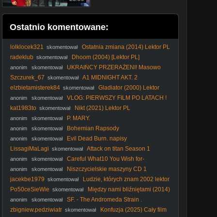
Ostatnio komentowane:
lolklocek321
Ostatnia zmiana (2014) Lektor PL
skomentował
radeklub
Dhoom (2004) [Lektor PL]
skomentował
UKRAIŃCY PRZERAŻENI! Masowo
anonim
skomentował
PAKUJĄ WALIZKI i Uciekają z Polski [ NAGRANIA ]
Szczurek_67
A1 MIDNIGHT AKT. 2
skomentował
(CzarnyWróbel)
elzbietamisterek84
Gladiator (2000) Lektor
skomentował
FHD
VLOG: PIERWSZY FILM PO LATACH !
anonim
skomentował
kat1983to
Nikt (2021) Lektor PL
skomentował
P. MARY.
anonim
skomentował
Bohemian Rapsody
anonim
skomentował
Evil Dead Burn. napisy
anonim
skomentował
LissagiMaLagi
Attack on titan Season 1
skomentował
Odcinek 22 [Napisy PL]
Careful What10 You Wish for-
anonim
skomentował
Ostrożnie, czego11 sobie życzysz.
Niszczycielskie maszyny CD 1
anonim
skomentował
jacekbe1979
Ludzie, których znam 2002 lektor
skomentował
pl
Po50ceSieWie
Między nami bliźniętami (2014)
skomentował
[Lektor PL] - The Skeleton Twins
SF. - The Andromeda Strain .
anonim
skomentował
Tajemnica. Andromedy. (1971) lektor
zbigniew.pedziwiatr
Konfuzja (2025) Cały film
skomentował