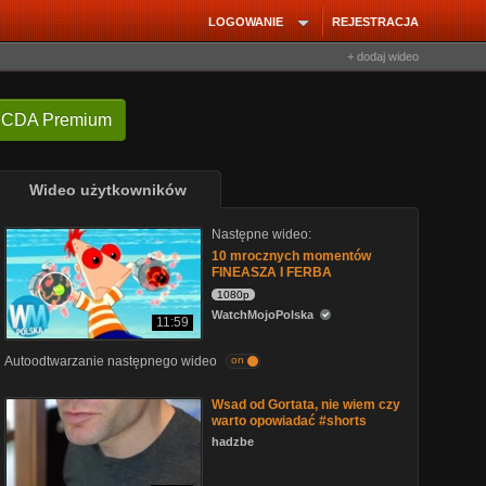
LOGOWANIE
REJESTRACJA
+ dodaj wideo
 CDA Premium
Wideo użytkowników
Następne wideo:
10 mrocznych momentów
FINEASZA I FERBA
1080p
WatchMojoPolska
11:59
Autoodtwarzanie następnego wideo
on
Wsad od Gortata, nie wiem czy
warto opowiadać #shorts
hadzbe