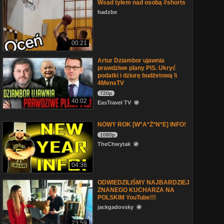
Wsad tyłem nad osobą #shorts
hadzbe
00:21
Artur Dziambor ujawnia
prawdziwe plany PiS. Ukryć
podatki i dziurę budżetową \\
4MensTV
720p
40:02
EasTravel TV
NOWY ROK [W*A*Ż*N*E] INFO!
1080p
TheChwytak
04:36
ODWIEDZILIŚMY NAJBARDZIEJ
ZNANEGO KUCHARZA NA
POLSKIM YouTube!!!
jackgadovsky
23:59