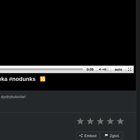
0:09
auto
wka #nodunks
 dystrybutorów!
Embed
Zgłoś