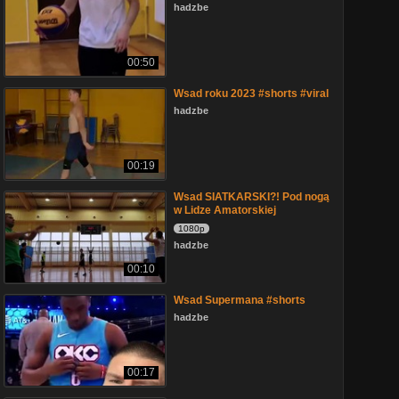
hadzbe
00:50
Wsad roku 2023 #shorts #viral
hadzbe
00:19
Wsad SIATKARSKI?! Pod nogą
w Lidze Amatorskiej
1080p
hadzbe
00:10
Wsad Supermana #shorts
hadzbe
00:17