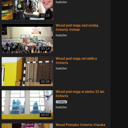
hadzbe
00:18
Wsad pod nogą nad osobą
#shorts #show
hadzbe
00:14
Wsad pod nogą od tablicy
#shorts
hadzbe
00:08
Wsad pod nogą w wieku 33 lat.
#shorts
1080p
hadzbe
00:07
Wsad Pompka #shorts #nauka