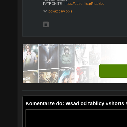
PATRONITE -
https://patronite.pl/hadzbe
Facebook
www.facebook.com/hadzbe
pokaż cały opis
DOŁĄCZ DO GRUPY:
https://bit.ly/32BWtlO
Komentarze do: Wsad od tablicy #short