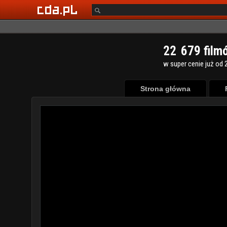
2
2
6
7
9
film
w super cenie już od 2
Strona główna