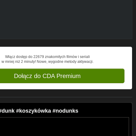
Włącz dostęp do 22679 znakomitych filmów i seriali
w mniej niż 2 minuty! Nowe, wygodne metody aktywacji.
Dołącz do CDA Premium
s #dunk #koszykówka #nodunks