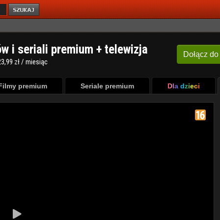
ów i seriali premium + telewizja
Dołącz
do
3,99 zł / miesiąc
Filmy premium
Seriale premium
Dla dzieci