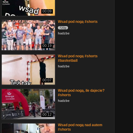
00:09
Wsad pod nogą #shorts
720p
hadzbe
00:19
Wsad pod nogą #shorts
#basketball
hadzbe
00:07
Wsad pod nogą, ile dajecie?
#shorts
hadzbe
00:12
Wsad pod nogą nad autem
#shorts