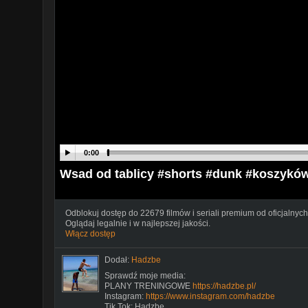
0:00
Wsad od tablicy #shorts #dunk #koszykó
Odblokuj dostęp do 22679 filmów i seriali premium od oficjalnych
Oglądaj legalnie i w najlepszej jakości.
Włącz dostęp
Dodał:
Hadzbe
Sprawdź moje media:
PLANY TRENINGOWE
https://hadzbe.pl/
Instagram:
https://www.instagram.com/hadzbe
Tik Tok: Hadzbe