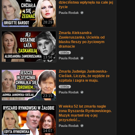
dzieciństwa wpłynęła na całe jej
życie
Paula Rodak
28:29
Zmarła Aleksandra
Zawieruszanka. Uciekła od
blasku fleszy po życiowym
dramacie
1080p
13:58
Paula Rodak
Zmarła Jadwiga Jankowska-
Cieślak. Liczyła, że wyjdzie ze
szpitala i zagra w maju.
1080p
Paula Rodak
23:15
W wieku 52 lat zmarła nagle
żona Ryszarda Rynkowskiego.
Muzyk martwił się o jej
przyszłość...
Paula Rodak
14:07