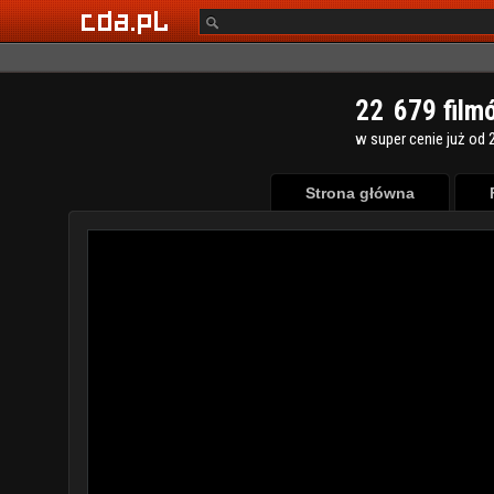
2
2
6
7
9
film
w super cenie już od 2
Strona główna