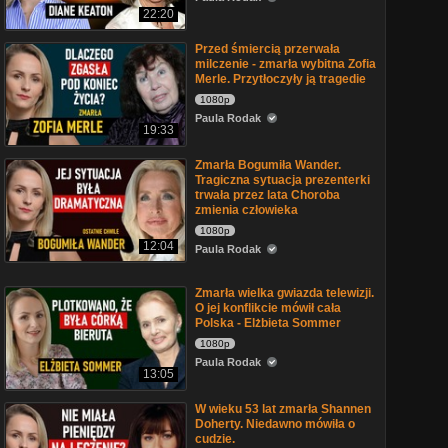
22:20
Przed śmiercią przerwała
milczenie - zmarła wybitna Zofia
Merle. Przytłoczyły ją tragedie
1080p
Paula Rodak
19:33
Zmarła Bogumiła Wander.
Tragiczna sytuacja prezenterki
trwała przez lata Choroba
zmienia człowieka
1080p
12:04
Paula Rodak
Zmarła wielka gwiazda telewizji.
O jej konflikcie mówił cała
Polska - Elżbieta Sommer
1080p
Paula Rodak
13:05
W wieku 53 lat zmarła Shannen
Doherty. Niedawno mówiła o
cudzie.