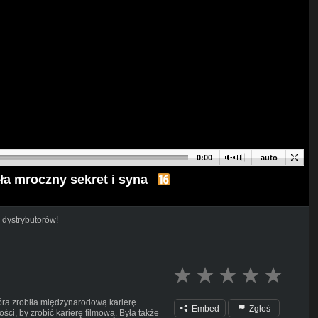
0:00
auto
yła mroczny sekret i syna
 dystrybutorów!
óra zrobiła międzynarodową karierę.
Embed
Zgłoś
ści, by zrobić karierę filmową. Była także