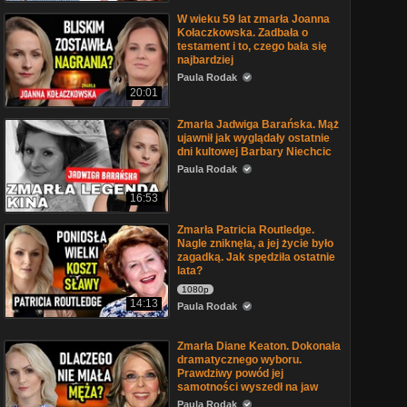
W wieku 59 lat zmarła Joanna
Kołaczkowska. Zadbała o
testament i to, czego bała się
najbardziej
Paula Rodak
20:01
Zmarła Jadwiga Barańska. Mąż
ujawnił jak wyglądały ostatnie
dni kultowej Barbary Niechcic
Paula Rodak
16:53
Zmarła Patricia Routledge.
Nagle zniknęła, a jej życie było
zagadką. Jak spędziła ostatnie
lata?
1080p
14:13
Paula Rodak
Zmarła Diane Keaton. Dokonała
dramatycznego wyboru.
Prawdziwy powód jej
samotności wyszedł na jaw
Paula Rodak