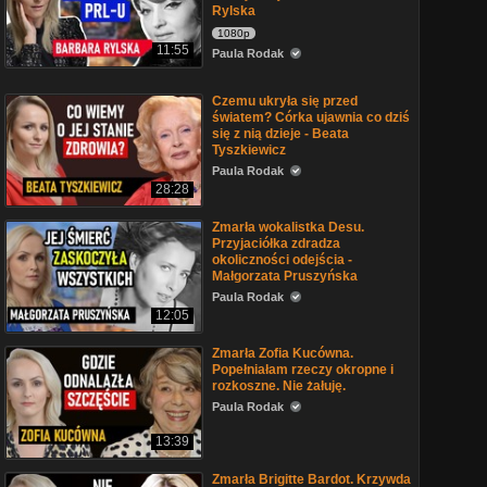
Rylska
1080p
11:55
Paula Rodak
Czemu ukryła się przed
światem? Córka ujawnia co dziś
się z nią dzieje - Beata
Tyszkiewicz
Paula Rodak
28:28
Zmarła wokalistka Desu.
Przyjaciółka zdradza
okoliczności odejścia -
Małgorzata Pruszyńska
Paula Rodak
12:05
Zmarła Zofia Kucówna.
Popełniałam rzeczy okropne i
rozkoszne. Nie żałuję.
Paula Rodak
13:39
Zmarła Brigitte Bardot. Krzywda