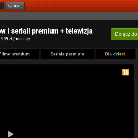
ów i seriali premium + telewizja
Dołącz
do
3,99 zł / miesiąc
Filmy premium
Seriale premium
Dla dzieci