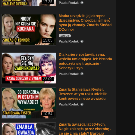
17:25
Paula Rodak
Matka urządziła jej okropne
dzieciństwo. Choroba i śmierć
syna ją złamały. Zmarła Sinéad
OConnor
1080p
15:05
Paula Rodak
Dla kariery zostawiła syna,
wróciła umierająca. Ich historia
potoczyła się tragicznie -
Sobczyk i syn
Paula Rodak
23:09
Zmarła Stanisława Ryster.
Jeszcze w tym roku udzieliła
kontrowersyjnego wywiadu
Paula Rodak
10:54
Zmarła gwiazda lat 60-tych.
Nagle zniknęła przez chorobę -
co się z nią stało? Barbara