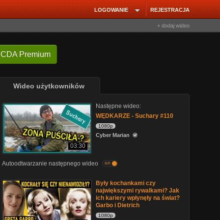
LOGOWANIE
REJESTRACJA
+ dodaj wideo
 CDA Premium
Wideo użytkowników
Następne wideo:
WĘDKARZE - Suchary #110
1080p
Cyber Marian
03:30
Autoodtwarzanie następnego wideo
on
Były kochankami czy
największymi rywalkami? Jak
ich kariery wpłynęły na świat?
Garbo i Dietrich
1080p