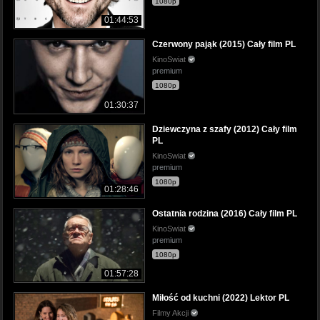
1080p
01:44:53
Czerwony pająk (2015) Cały film PL
KinoSwiat
premium
1080p
01:30:37
Dziewczyna z szafy (2012) Cały film
PL
KinoSwiat
premium
1080p
01:28:46
Ostatnia rodzina (2016) Cały film PL
KinoSwiat
premium
1080p
01:57:28
Miłość od kuchni (2022) Lektor PL
Filmy Akcji