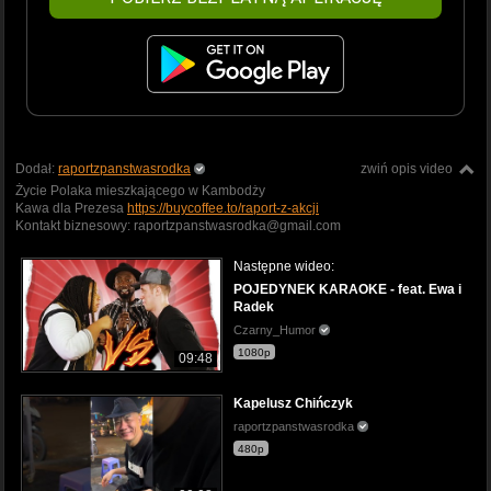
Dodał:
raportzpanstwasrodka
zwiń opis video
Życie Polaka mieszkającego w Kambodży
Kawa dla Prezesa
https://buycoffee.to/raport-z-akcji
Kontakt biznesowy: raportzpanstwasrodka@gmail.com
Następne wideo:
POJEDYNEK KARAOKE - feat. Ewa i
Radek
Czarny_Humor
1080p
09:48
Kapelusz Chińczyk
raportzpanstwasrodka
480p