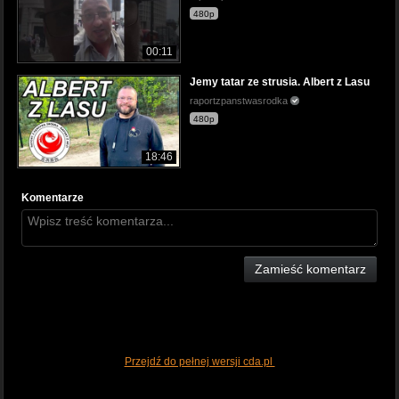
480p
00:11
Jemy tatar ze strusia. Albert z Lasu
raportzpanstwasrodka
480p
18:46
Komentarze
Zamieść komentarz
Przejdź do pełnej wersji cda.pl