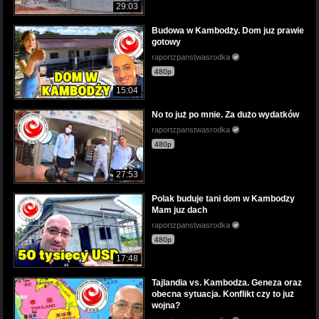
29:03
Budowa w Kambodży. Dom juz prawie
gotowy
raportzpanstwasrodka
480p
15:04
No to już po mnie. Za dużo wydatków
raportzpanstwasrodka
480p
27:53
Polak buduje tani dom w Kambodzy
Mam juz dach
raportzpanstwasrodka
480p
17:48
Tajlandia vs. Kambodza. Geneza oraz
obecna sytuacja. Konflikt czy to już
wojna?