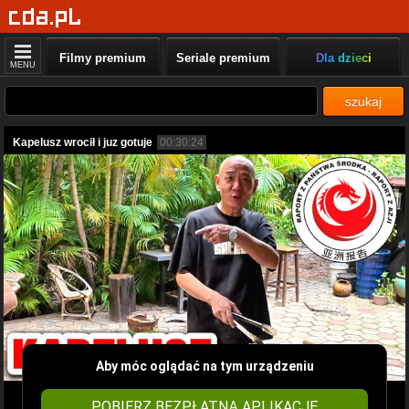
Filmy premium
Seriale premium
Dla dzieci
MENU
szukaj
Kapelusz wrocił i juz gotuje
00:30:24
Aby móc oglądać na tym urządzeniu
POBIERZ BEZPŁATNĄ APLIKACJĘ