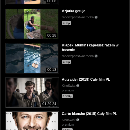
00:08
Azjatka gotuje
raportzpanstwasrodka
480p
00:28
Klapek, Mumin i kapelusz razem w
basenie
raportzpanstwasrodka
480p
00:13
Autsajder (2018) Cały film PL
KinoSwiat
premium
1080p
01:29:24
Carte blanche (2015) Cały film PL
KinoSwiat
premium