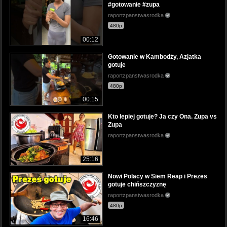
#gotowanie #zupa
raportzpanstwasrodka
480p
00:12
Gotowanie w Kambodży, Azjatka
gotuje
raportzpanstwasrodka
480p
00:15
Kto lepiej gotuje? Ja czy Ona. Zupa vs
Zupa
raportzpanstwasrodka
25:16
Nowi Polacy w Siem Reap i Prezes
gotuje chińszczyznę
raportzpanstwasrodka
480p
16:46