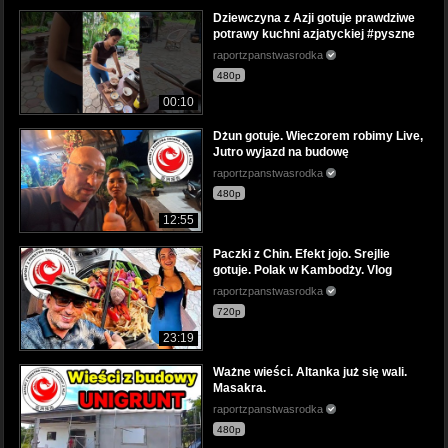
Dziewczyna z Azji gotuje prawdziwe
potrawy kuchni azjatyckiej #pyszne
raportzpanstwasrodka
480p
00:10
Dżun gotuje. Wieczorem robimy Live,
Jutro wyjazd na budowę
raportzpanstwasrodka
480p
12:55
Paczki z Chin. Efekt jojo. Srejlie
gotuje. Polak w Kambodży. Vlog
raportzpanstwasrodka
720p
23:19
Ważne wieści. Altanka już się wali.
Masakra.
raportzpanstwasrodka
480p