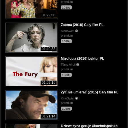
premium
1080p
01:29:08
Zaćma (2016) Cały film PL
KinoSwiat
premium
1080p
01:49:33
Mizofobia (2016) Lektor PL
Filmy Akcji
premium
1080p
01:52:15
Żyć nie umierać (2015) Cały film PL
KinoSwiat
premium
1080p
01:21:14
Dziewczyna gotuje #kuchniapolska