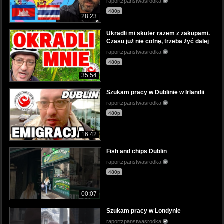
raportzpanstwasrodka
480p
28:23
Ukradli mi skuter razem z zakupami.
Czasu już nie cofnę, trzeba żyć dalej
raportzpanstwasrodka
480p
35:54
Szukam pracy w Dublinie w Irlandii
raportzpanstwasrodka
480p
16:42
Fish and chips Dublin
raportzpanstwasrodka
480p
00:07
Szukam pracy w Londynie
raportzpanstwasrodka