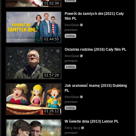
1080p
01:52:39
Powrót do tamtych dni (2021) Cały
film PL
KinoSwiat
premium
1080p
01:44:55
Ostatnia rodzina (2016) Cały film PL
KinoSwiat
premium
1080p
01:57:28
Jak uratować mamę (2015) Dubbing
PL
KinoSwiat
premium
1080p
01:26:12
W świetle dnia (2013) Lektor PL
Filmy Akcji
premium