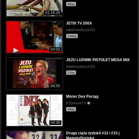
480p
01:18:26
JETIX TV 200X
edekkowalczyk101
1080p
04:05
JEZU LUDWIK PISTOLET MEGA MIX
edekkowalczyk101
720p
04:55
Mister Dex Pociąg
STDmusicTV
480p
04:36
Druga ciąża tydzień #32 i #33 |
MammyDoriska