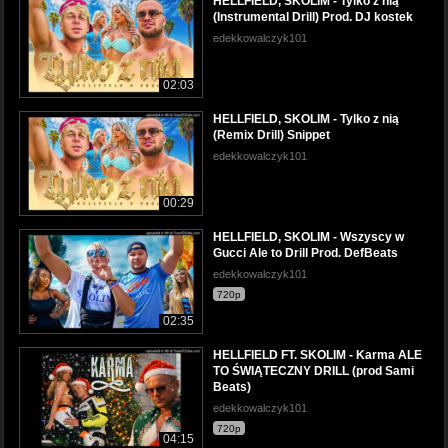
HELLFIELD, SKOLIM - Tylko z nią
(Instrumental Drill) Prod. DJ kostek
edekkowalczyk101
02:03
HELLFIELD, SKOLIM - Tylko z nią
(Remix Drill) Snippet
edekkowalczyk101
00:29
HELLFIELD, SKOLIM - Wszyscy w
Gucci Ale to Drill Prod. DefBeats
edekkowalczyk101
720p
02:35
HELLFIELD FT. SKOLIM - Karma ALE
TO ŚWIĄTECZNY DRILL (prod Sami
Beats)
edekkowalczyk101
720p
04:15