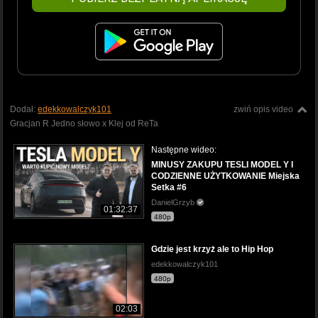
Dodał:
edekkowalczyk101
zwiń opis video
Gracjan R Jedno słowo x Klej od ReTa
Następne wideo:
MINUSY ZAKUPU TESLI MODEL Y I
CODZIENNE UŻYTKOWANIE Miejska
Setka #6
DanielGrzyb
01:32:37
480p
Gdzie jest krzyż ale to Hip Hop
edekkowalczyk101
480p
02:03