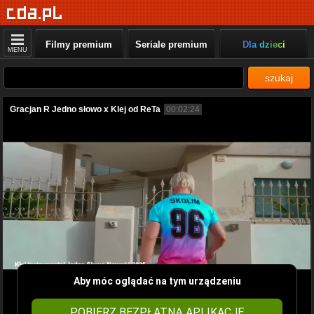
Filmy premium
Seriale premium
Dla dzieci
MENU
szukaj
Gracjan R Jedno słowo x Klej od ReTa
00:02:24
Aby móc oglądać na tym urządzeniu
POBIERZ BEZPŁATNĄ APLIKACJĘ