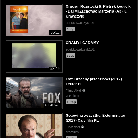
Gracjan Rozstocki ft. Pietrek kogucik
- Daj Mi Zachowac Marzenia (AI) (K.
Krawczyk)
edekkowalczyk101
480p
05:11
GRAMY I GADAMY
edekkowalczyk101
720p
53:49
Fox: Grzechy przeszłości (2017)
Lektor PL
Filmy Akcji
premium
1080p
01:40:41
Gotowi na wszystko. Exterminator
(2017) Cały film PL
KinoSwiat
premium