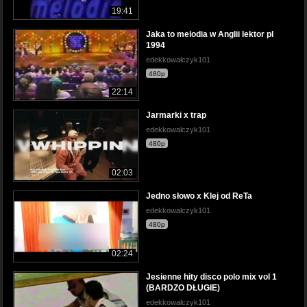
19:41
Jaka to melodia w Anglii lektor pl
1994
edekkowalczyk101
480p
22:14
Jarmarki x trap
edekkowalczyk101
480p
02:03
Jedno słowo x Klej od ReTa
edekkowalczyk101
480p
02:24
Jesienne hity disco polo mix vol 1
(BARDZO DŁUGIE)
edekkowalczyk101