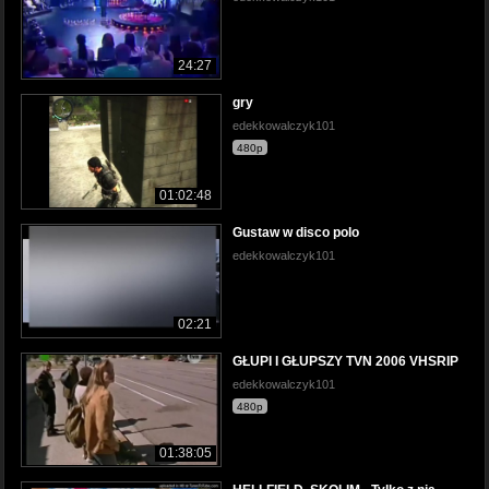
24:27
gry
edekkowalczyk101
480p
01:02:48
Gustaw w disco polo
edekkowalczyk101
02:21
GŁUPI I GŁUPSZY TVN 2006 VHSRIP
edekkowalczyk101
480p
01:38:05