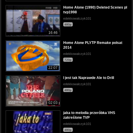
Home Alone (1990) Deleted Scenes pl
tvp1998
edekkowalczyk101
480p
16:46
Home Alone PLYTP Remake polsat
2014
edekkowalczyk101
720p
22:07
I jest tak Naprawde Ale to Drill
edekkowalczyk101
480p
02:03
jaka to melodia przeróbka VHS
zakreślone TVP
edekkowalczyk101
480p