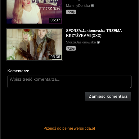
MammyDoriska
720p
05:37
SFORZA/Jasionowska TRZEMA
KRZYŻYKAMI (XXX)
SforzaJasionowska
720p
05:36
Komentarze
Zamieść komentarz
Przejdź do pełnej wersji cda.pl