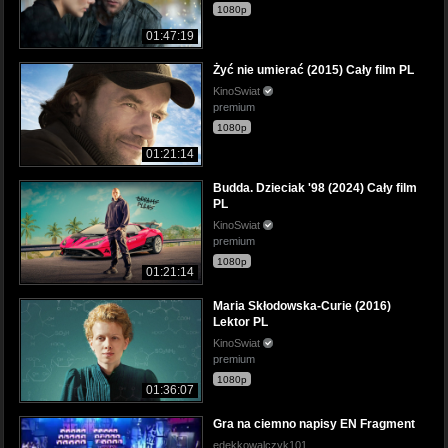
1080p
01:47:19
Żyć nie umierać (2015) Cały film PL
KinoSwiat
premium
1080p
01:21:14
Budda. Dzieciak '98 (2024) Cały film
PL
KinoSwiat
premium
1080p
01:21:14
Maria Skłodowska-Curie (2016)
Lektor PL
KinoSwiat
premium
1080p
01:36:07
Gra na ciemno napisy EN Fragment
edekkowalczyk101