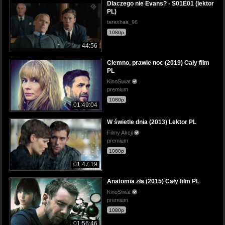
Dlaczego nie Evans? - S01E01 (lektor
PL)
tereshaa_96
1080p
44:56
Ciemno, prawie noc (2019) Cały film
PL
KinoSwiat
premium
1080p
01:49:04
W świetle dnia (2013) Lektor PL
Filmy Akcji
premium
1080p
01:47:19
Anatomia zła (2015) Cały film PL
KinoSwiat
premium
1080p
01:56:46