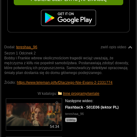
Dodał:
tereshaa_96
zwiń opis video
Sezon 1 Odcinek 2
Bobby i Frankie wbrew okolicznościom tragedii wciąż uważają, że
mężczyzna z klifu nie popełnił samobójstwa. Postanawiają zdobyć dowody,
które potwierdzą ich przypuszczenia. Samozwańczy detektywi opracowują
śmiały plan dostania się do domu głównego podejrzanego.
Źródło:
https://www.teleman.pl/tv/Dlaczego-Nie-Evans-2-2331774
W katalogu:
Inne programy/seriale
Następne wideo:
Flashback - S01E06 (lektor PL)
tereshaa_96
1080p
54:34