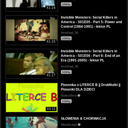
1080p
41:14
Invisible Monsters: Serial Killers in
America - S01E05 - Part 5: Power and
Control (1984-1991) - lektor PL
tereshaa_96
1080p
41:15
Invisible Monsters: Serial Killers in
America - S01E06 - Part 6: End of an
Era (1991-2005) - lektor PL
tereshaa_96
1080p
41:17
Piosenka o LITERCE B || DrobNutki ||
Piosenki DLA DZIECI
NutkoSfera
1080p
03:11
SŁOWENIA & CHORWACJA
MistahLego