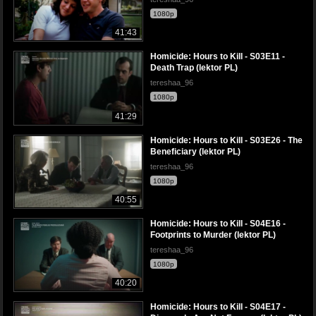
1080p
41:43
Homicide: Hours to Kill - S03E11 -
Death Trap (lektor PL)
tereshaa_96
1080p
41:29
Homicide: Hours to Kill - S03E26 - The
Beneficiary (lektor PL)
tereshaa_96
1080p
40:55
Homicide: Hours to Kill - S04E16 -
Footprints to Murder (lektor PL)
tereshaa_96
1080p
40:20
Homicide: Hours to Kill - S04E17 -