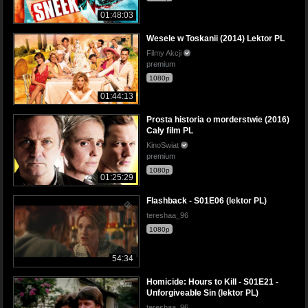
01:48:03
Wesele w Toskanii (2014) Lektor PL
Filmy Akcji
premium
1080p
01:44:13
Prosta historia o morderstwie (2016)
Cały film PL
KinoSwiat
premium
1080p
01:25:29
Flashback - S01E06 (lektor PL)
tereshaa_96
1080p
54:34
Homicide: Hours to Kill - S01E21 -
Unforgiveable Sin (lektor PL)
tereshaa_96