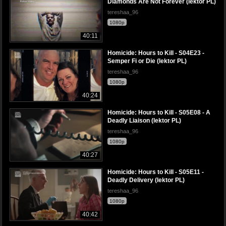
Diamonds Are Not Forever (lektor PL)
tereshaa_96
1080p
40:11
Homicide: Hours to Kill - S04E23 -
Semper Fi or Die (lektor PL)
tereshaa_96
1080p
40:24
Homicide: Hours to Kill - S05E08 - A
Deadly Liaison (lektor PL)
tereshaa_96
1080p
40:27
Homicide: Hours to Kill - S05E11 -
Deadly Delivery (lektor PL)
tereshaa_96
1080p
40:42