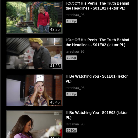
I Cut Off His Penis: The Truth Behind
the Headlines - S01E01 (lektor PL)
tereshaa_96
1080p
43:25
I Cut Off His Penis: The Truth Behind
the Headlines - S01E02 (lektor PL)
tereshaa_96
1080p
41:38
Ill Be Watching You - S01E01 (lektor
PL)
tereshaa_96
1080p
43:46
Ill Be Watching You - S01E02 (lektor
PL)
tereshaa_96
1080p