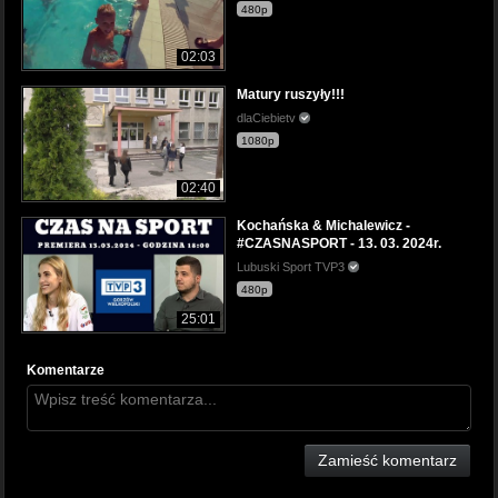
480p
02:03
Matury ruszyły!!!
dlaCiebietv
1080p
02:40
Kochańska & Michalewicz -
#CZASNASPORT - 13. 03. 2024r.
Lubuski Sport TVP3
480p
25:01
Komentarze
Zamieść komentarz