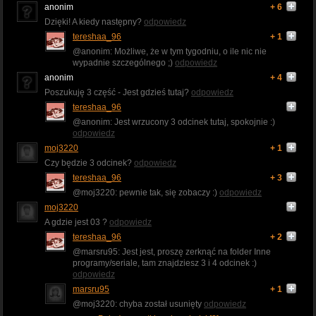
anonim
+ 6
Dzięki! A kiedy następny?
odpowiedz
tereshaa_96
+ 1
@anonim: Możliwe, że w tym tygodniu, o ile nic nie
wypadnie szczególnego ;)
odpowiedz
anonim
+ 4
Poszukuję 3 część - Jest gdzieś tutaj?
odpowiedz
tereshaa_96
@anonim: Jest wrzucony 3 odcinek tutaj, spokojnie :)
odpowiedz
moj3220
+ 1
Czy będzie 3 odcinek?
odpowiedz
tereshaa_96
+ 3
@moj3220: pewnie tak, się zobaczy :)
odpowiedz
moj3220
A gdzie jest 03 ?
odpowiedz
tereshaa_96
+ 2
@marsru95: Jest jest, proszę zerknąć na folder Inne
programy/seriale, tam znajdziesz 3 i 4 odcinek :)
odpowiedz
marsru95
+ 1
@moj3220: chyba został usunięty
odpowiedz