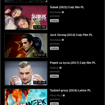
Śubuk (2022) Cały film PL
KinoSwiat
premium
1080p
01:47:00
Jack Strong (2014) Cały Film PL
KinoSwiat
premium
1080p
02:02:37
Popek za życia (2017) Cały film PL
Netlook
premium
1080p
01:06:44
Tydzień grozy (2016) Lektor PL
Filmy Akcji
premium
1080p