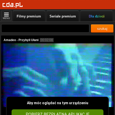
Filmy premium
Seriale premium
Dla dzieci
MENU
szukaj
Amadeo - Przybyli Ułani
00:02:08
Aby móc oglądać na tym urządzeniu
POBIERZ BEZPŁATNĄ APLIKACJĘ