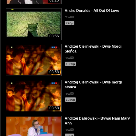
01:25
Andru Donalds - All Out Of Love
rew00
720p
03:56
Andrzej Cierniewski - Dwie Morgi
Słońca
rew00
1080p
03:58
Andrzej Cierniowski - Dwie morgi
słońca
rew00
1080p
03:58
Andrzej Dąbrowski - Bywaj Nam Mary
Ann
rew00
720p