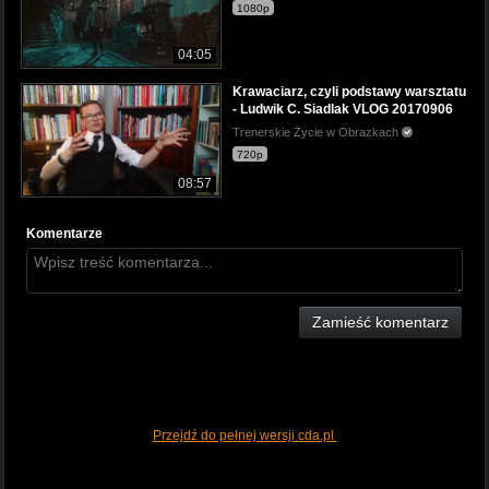
1080p
04:05
Krawaciarz, czyli podstawy warsztatu
- Ludwik C. Siadlak VLOG 20170906
Trenerskie Życie w Obrazkach
720p
08:57
Komentarze
Zamieść komentarz
Przejdź do pełnej wersji cda.pl