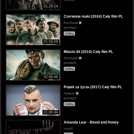
01:29:24
Czerwone maki (2024) Cały film PL
KinoSwiat
premium
1080p
01:58:09
Miasto 44 (2014) Cały film PL
KinoSwiat
premium
1080p
02:06:46
Popek za życia (2017) Cały film PL
Netlook
premium
1080p
01:06:44
Amanda Lear - Blood and Honey
rew00