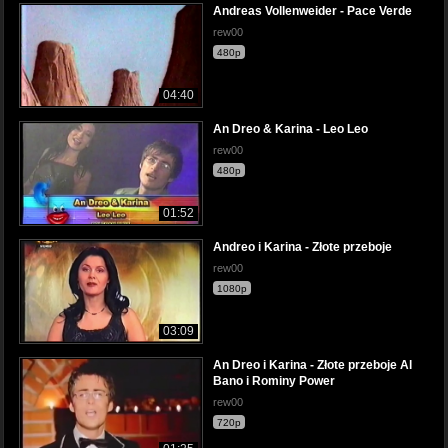
Andreas Vollenweider - Pace Verde
rew00
480p
04:40
An Dreo & Karina - Leo Leo
rew00
480p
01:52
Andreo i Karina - Złote przeboje
rew00
1080p
03:09
An Dreo i Karina - Złote przeboje Al
Bano i Rominy Power
rew00
720p