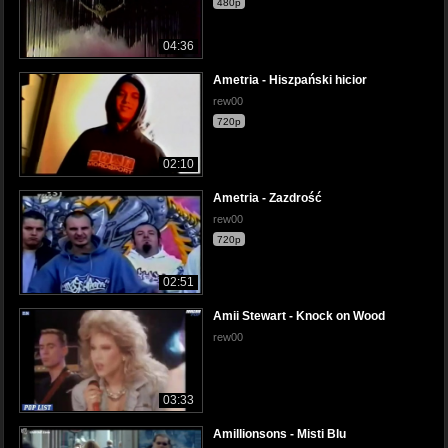
480p
04:36
Ametria - Hiszpański hicior
rew00
720p
02:10
Ametria - Zazdrość
rew00
720p
02:51
Amii Stewart - Knock on Wood
rew00
03:33
Amillionsons - Misti Blu