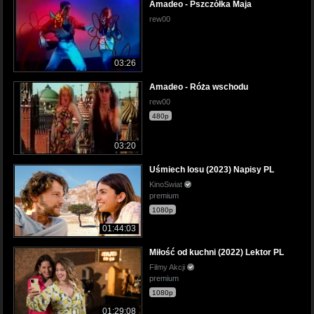
Amadeo - Pszczółka Maja
rew00
03:26
Amadeo - Róża wschodu
rew00
480p
03:20
Uśmiech losu (2023) Napisy PL
KinoSwiat
premium
1080p
01:44:03
Miłość od kuchni (2022) Lektor PL
Filmy Akcji
premium
1080p
01:29:08