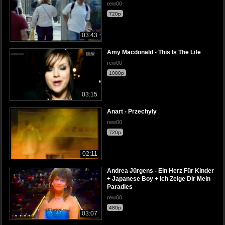
rew00
720p
03:43
Amy Macdonald - This Is The Life
rew00
1080p
03:15
Anart - Przechyły
rew00
720p
02:11
Andrea Jürgens - Ein Herz Für Kinder
+ Japanese Boy + Ich Zeige Dir Mein
Paradies
rew00
480p
03:07