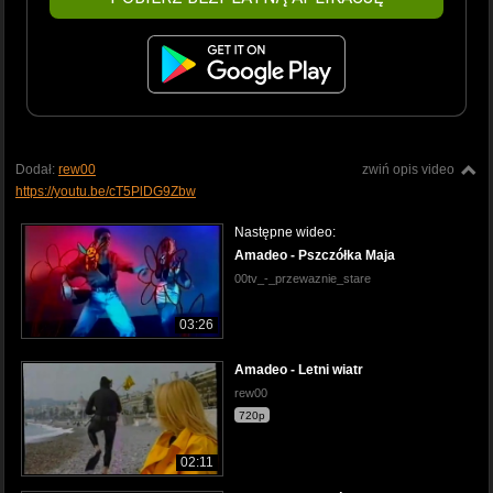
Dodał:
rew00
zwiń opis video
https://youtu.be/cT5PlDG9Zbw
Następne wideo:
Amadeo - Pszczółka Maja
00tv_-_przewaznie_stare
03:26
Amadeo - Letni wiatr
rew00
720p
02:11