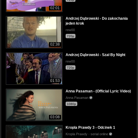
02:01
Andrzej Dąbrowski - Do zakochania
jeden krok
rew00
720p
02:38
Andrzej Dąbrowski - Szał By Night
rew00
720p
01:53
Anna Pasaman - (Official Lyric Video)
Anna Pasaman
1080p
03:08
Kropla Prawdy 3 - Odcinek 1
Kropla Prawdy - serial online