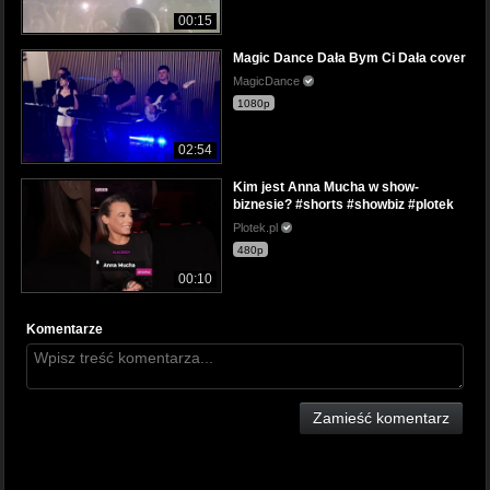
00:15
Magic Dance Dała Bym Ci Dała cover
MagicDance
1080p
02:54
Kim jest Anna Mucha w show-
biznesie? #shorts #showbiz #plotek
Plotek.pl
480p
00:10
Komentarze
Zamieść komentarz