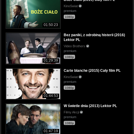
KinoSwiat
premium
1080p
01:50:23
Bez paniki, z odrobiną histerii (2016)
Lektor PL
Video Brothers
premium
1080p
01:29:39
Carte blanche (2015) Cały film PL
KinoSwiat
premium
1080p
01:44:53
W świetle dnia (2013) Lektor PL
Filmy Akcji
premium
1080p
01:47:19