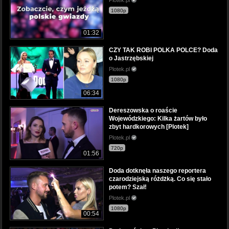
Plotek.pl
1080p
01:32
CZY TAK ROBI POLKA POLCE? Doda
o Jastrzębskiej
Plotek.pl
1080p
06:34
Dereszowska o roaście
Wojewódzkiego: Kilka żartów było
zbyt hardkorowych [Plotek]
Plotek.pl
720p
01:56
Doda dotknęła naszego reportera
czarodziejską różdżką. Co się stało
potem? Szał!
Plotek.pl
1080p
00:54