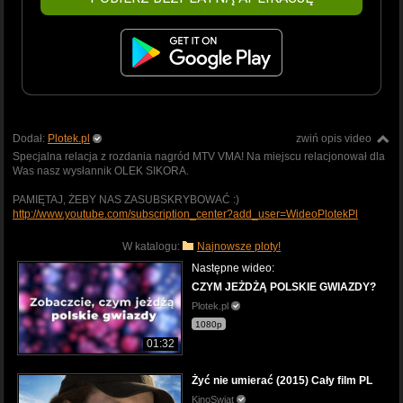
Dodał:
Plotek.pl
zwiń opis video
Specjalna relacja z rozdania nagród MTV VMA! Na miejscu relacjonował dla
Was nasz wysłannik OLEK SIKORA.
PAMIĘTAJ, ŻEBY NAS ZASUBSKRYBOWAĆ :)
http://www.youtube.com/subscription_center?add_user=WideoPlotekPl
W katalogu:
Najnowsze ploty!
Następne wideo:
CZYM JEŻDŻĄ POLSKIE GWIAZDY?
Plotek.pl
1080p
01:32
Żyć nie umierać (2015) Cały film PL
KinoSwiat