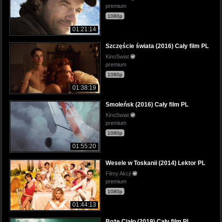
premium
1080p
01:21:14
Szczęście świata (2016) Cały film PL
KinoSwiat
premium
1080p
01:38:19
Smoleńsk (2016) Cały film PL
KinoSwiat
premium
1080p
01:55:20
Wesele w Toskanii (2014) Lektor PL
Filmy Akcji
premium
1080p
01:44:13
Boże Ciało (2019) Cały film PL