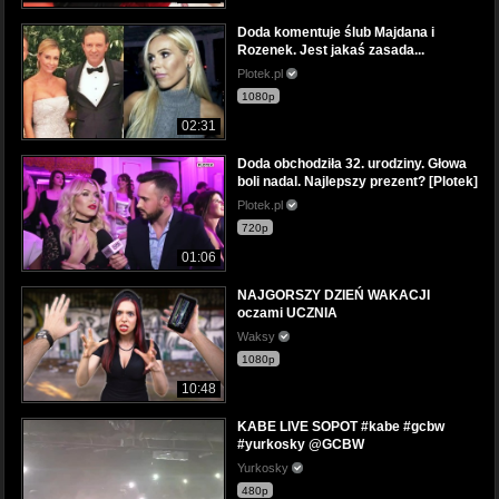
Doda komentuje ślub Majdana i
Rozenek. Jest jakaś zasada...
Plotek.pl
1080p
02:31
Doda obchodziła 32. urodziny. Głowa
boli nadal. Najlepszy prezent? [Plotek]
Plotek.pl
720p
01:06
NAJGORSZY DZIEŃ WAKACJI
oczami UCZNIA
Waksy
1080p
10:48
KABE LIVE SOPOT #kabe #gcbw
#yurkosky @GCBW
Yurkosky
480p