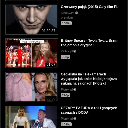
Czerwony pająk (2015) Cały film PL
KinoSwiat
premium
1080p
01:30:37
Britney Spears - Twoja Twarz Brzmi
znajomo vs oryginał
Plotek.pl
720p
01:07
Cegielska na Telekamerach
wyglądała jak anioł. Najpiękniejsza
suknia na salonach [Plotek]
Plotek.pl
720p
00:56
CEZARY PAZURA o roli i gorących
scenach z DODĄ
Plotek.pl
1080p