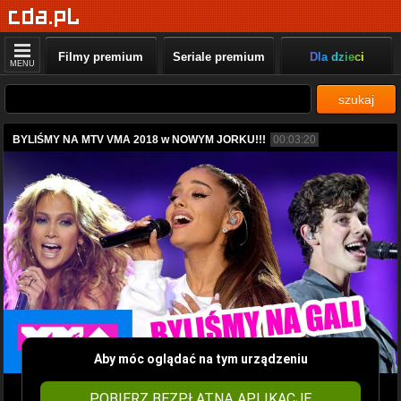
Filmy premium
Seriale premium
Dla dzieci
MENU
szukaj
BYLIŚMY NA MTV VMA 2018 w NOWYM JORKU!!!
00:03:20
Aby móc oglądać na tym urządzeniu
POBIERZ BEZPŁATNĄ APLIKACJĘ