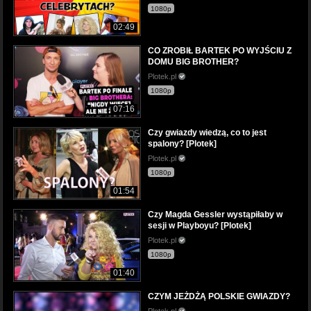
1080p
02:49
CO ZROBIŁ BARTEK PO WYJŚCIU Z
DOMU BIG BROTHER?
Plotek.pl
1080p
07:16
Czy gwiazdy wiedzą, co to jest
spalony? [Plotek]
Plotek.pl
1080p
01:54
Czy Magda Gessler wystąpiłaby w
sesji w Playboyu? [Plotek]
Plotek.pl
1080p
01:40
CZYM JEŻDŻĄ POLSKIE GWIAZDY?