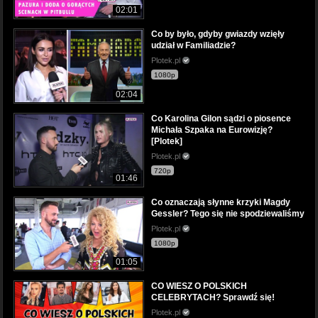
02:01
Co by było, gdyby gwiazdy wzięły
udział w Familiadzie?
Plotek.pl
1080p
02:04
Co Karolina Gilon sądzi o piosence
Michała Szpaka na Eurowizję?
[Plotek]
Plotek.pl
720p
01:46
Co oznaczają słynne krzyki Magdy
Gessler? Tego się nie spodziewaliśmy
Plotek.pl
1080p
01:05
CO WIESZ O POLSKICH
CELEBRYTACH? Sprawdź się!
Plotek.pl