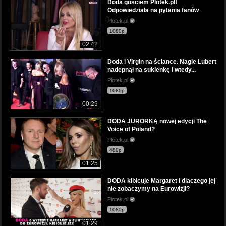
Doda gościem Plotek.pl!
Odpowiedziała na pytania fanów
Plotek.pl
1080p
02:42
Doda i Virgin na ściance. Nagle Lubert
nadepnął na sukienkę i wtedy...
Plotek.pl
1080p
00:29
DODA JURORKĄ nowej edycji The
Voice of Poland?
Plotek.pl
480p
01:25
DODA kibicuje Margaret i dlaczego jej
nie zobaczymy na Eurowizji?
Plotek.pl
1080p
01:29