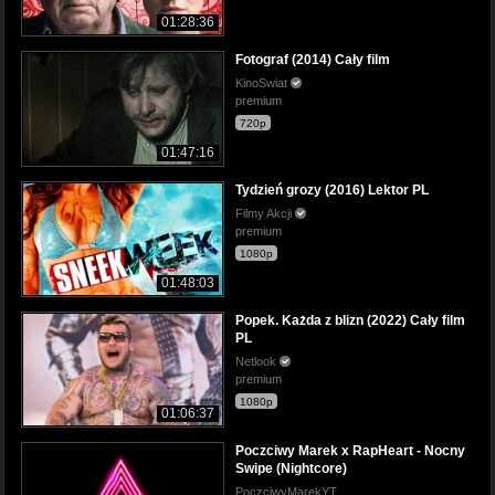
01:28:36
Fotograf (2014) Cały film
KinoSwiat
premium
720p
01:47:16
Tydzień grozy (2016) Lektor PL
Filmy Akcji
premium
1080p
01:48:03
Popek. Każda z blizn (2022) Cały film
PL
Netlook
premium
1080p
01:06:37
Poczciwy Marek x RapHeart - Nocny
Swipe (Nightcore)
PoczciwyMarekYT