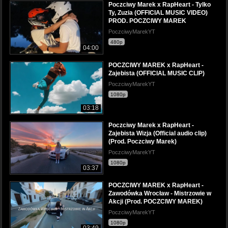
Poczciwy Marek x RapHeart - Tylko
Ty, Zuzia (OFFICIAL MUSIC VIDEO)
PROD. POCZCIWY MAREK
PoczciwyMarekYT
480p
04:00
POCZCIWY MAREK x RapHeart -
Zajebista (OFFICIAL MUSIC CLIP)
PoczciwyMarekYT
1080p
03:18
Poczciwy Marek x RapHeart -
Zajebista Wizja (Official audio clip)
(Prod. Poczciwy Marek)
PoczciwyMarekYT
1080p
03:37
POCZCIWY MAREK x RapHeart -
Zawodówka Wrocław - Mistrzowie w
Akcji (Prod. POCZCIWY MAREK)
PoczciwyMarekYT
1080p
03:49