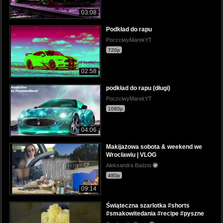
03:08
Podkład do rapu
PoczciwyMarekYT
720p
02:58
podkład do rapu (długi)
PoczciwyMarekYT
1080p
04:06
Makijażowa sobota & weekend we
Wrocławiu | VLOG
Aleksandra Badzio
480p
09:14
Świąteczna szarlotka #shorts
#smakowitedania #recipe #pyszne