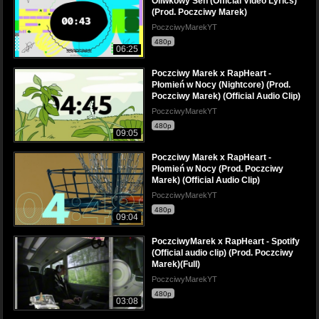
Oliwkowy Sen (Official Video Lyrics)
(Prod. Poczciwy Marek)
PoczciwyMarekYT
480p
06:25
Poczciwy Marek x RapHeart -
Płomień w Nocy (Nightcore) (Prod.
Poczciwy Marek) (Official Audio Clip)
PoczciwyMarekYT
480p
09:05
Poczciwy Marek x RapHeart -
Płomień w Nocy (Prod. Poczciwy
Marek) (Official Audio Clip)
PoczciwyMarekYT
480p
09:04
PoczciwyMarek x RapHeart - Spotify
(Official audio clip) (Prod. Poczciwy
Marek)(Full)
PoczciwyMarekYT
480p
03:08