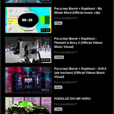
Poczciwy Marek × RapHeart - My
Whole Word (Official music clip)
PoczciwyMarekYT
720p
07:11
Poczciwy Marek × RapHeart -
Płomień w Nocy 2 (Official Videos
Music Visual)
PoczciwyMarekYT
1080p
03:52
Poczciwy Marek × RapHeart - SUKA
(ale kocham) (Official Videos Music
Visual)
PoczciwyMarekYT
480p
03:01
PODKŁAD DO HIP-HOPU
PoczciwyMarekYT
720p