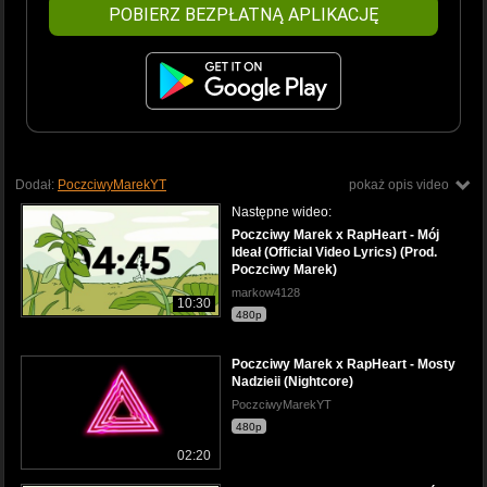
POBIERZ BEZPŁATNĄ APLIKACJĘ
Dodał:
PoczciwyMarekYT
pokaż opis video
Następne wideo:
Poczciwy Marek x RapHeart - Mój
Ideał (Official Video Lyrics) (Prod.
Poczciwy Marek)
markow4128
10:30
480p
Poczciwy Marek x RapHeart - Mosty
Nadzieii (Nightcore)
PoczciwyMarekYT
480p
02:20