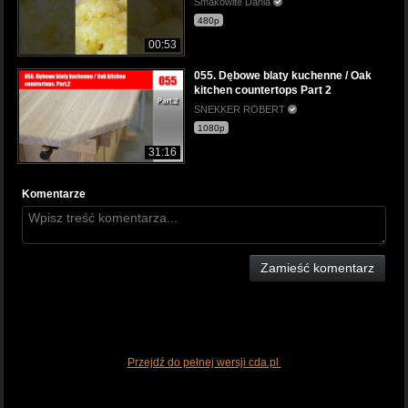
Smakowite Dania
480p
00:53
055. Dębowe blaty kuchenne / Oak
kitchen countertops Part 2
SNEKKER ROBERT
1080p
31:16
Komentarze
Zamieść komentarz
Przejdź do pełnej wersji cda.pl