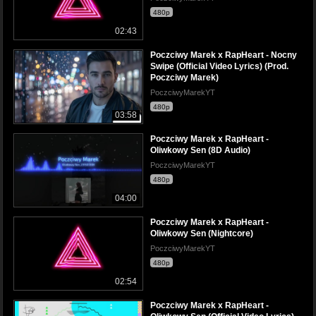
480p
02:43
Poczciwy Marek x RapHeart - Nocny
Swipe (Official Video Lyrics) (Prod.
Poczciwy Marek)
PoczciwyMarekYT
480p
03:58
Poczciwy Marek x RapHeart -
Oliwkowy Sen (8D Audio)
PoczciwyMarekYT
480p
04:00
Poczciwy Marek x RapHeart -
Oliwkowy Sen (Nightcore)
PoczciwyMarekYT
480p
02:54
Poczciwy Marek x RapHeart -