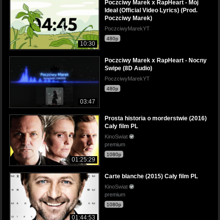
Poczciwy Marek x RapHeart - Mój
Ideał (Official Video Lyrics) (Prod.
Poczciwy Marek)
PoczciwyMarekYT
480p
10:30
Poczciwy Marek x RapHeart - Nocny
Swipe (8D Audio)
PoczciwyMarekYT
480p
03:47
Prosta historia o morderstwie (2016)
Cały film PL
KinoSwiat
premium
1080p
01:25:29
Carte blanche (2015) Cały film PL
KinoSwiat
premium
1080p
01:44:53