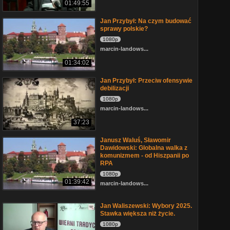
01:49:55
Jan Przybył: Na czym budować
sprawy polskie?
1080p
marcin-landows...
01:34:02
Jan Przybył: Przeciw ofensywie
debilizacji
1080p
marcin-landows...
37:23
Janusz Waluś, Sławomir
Dawidowski: Globalna walka z
komunizmem - od Hiszpanii po
RPA
1080p
01:39:42
marcin-landows...
Jan Waliszewski: Wybory 2025.
Stawka większa niż życie.
1080p