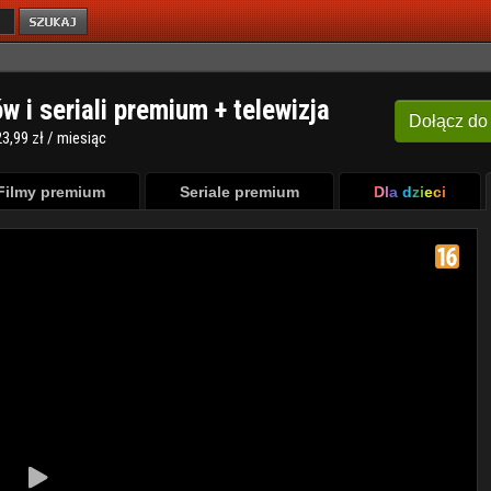
ów i seriali premium + telewizja
Dołącz
do
3,99 zł / miesiąc
Filmy premium
Seriale premium
Dla dzieci