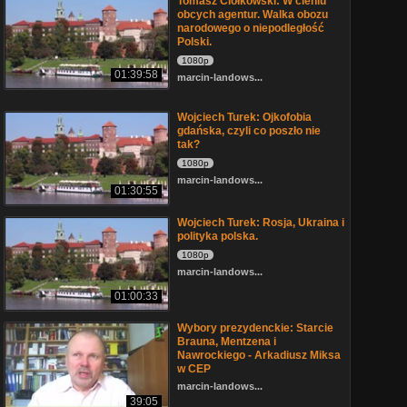
Tomasz Ciołkowski: W cieniu
obcych agentur. Walka obozu
narodowego o niepodległość
Polski.
1080p
01:39:58
marcin-landows...
Wojciech Turek: Ojkofobia
gdańska, czyli co poszło nie
tak?
1080p
marcin-landows...
01:30:55
Wojciech Turek: Rosja, Ukraina i
polityka polska.
1080p
marcin-landows...
01:00:33
Wybory prezydenckie: Starcie
Brauna, Mentzena i
Nawrockiego - Arkadiusz Miksa
w CEP
marcin-landows...
39:05