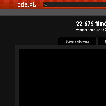
2
2
6
7
9
film
w super cenie już od 2
Strona główna