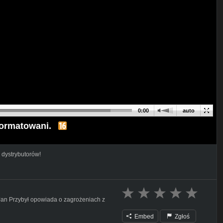
0:00
auto
formatowani.
 dystrybutorów!
an Przybył opowiada o zagrożeniach z
Embed
Zgłoś