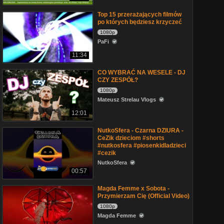
Top 15 przerażających filmów
po których będziesz krzyczeć
1080p
PaFi
11:34
CO WYBRAĆ NA WESELE - DJ
CZY ZESPÓŁ?
1080p
Mateusz Strelau Vlogs
12:01
NutkoSfera - Czarna DZIURA -
CeZik dzieciom #shorts
#nutkosfera #piosenkidladzieci
#cezik
NutkoSfera
00:57
Magda Femme x Sobota -
Przymierzam Cię (Official Video)
1080p
Magda Femme