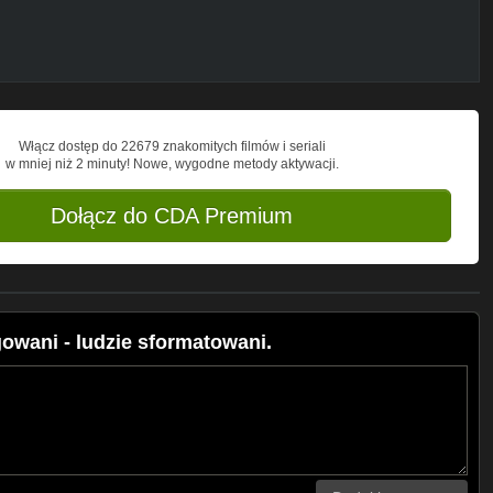
Włącz dostęp do 22679 znakomitych filmów i seriali
w mniej niż 2 minuty! Nowe, wygodne metody aktywacji.
Dołącz do CDA Premium
owani - ludzie sformatowani.