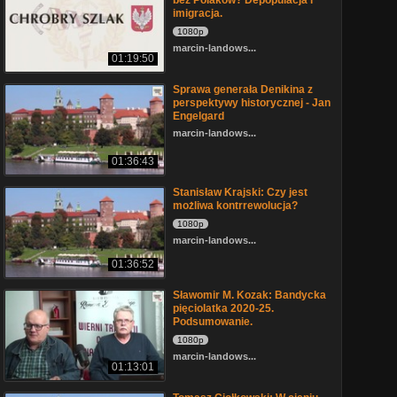
bez Polaków? Depopulacja i
imigracja.
1080p
marcin-landows...
01:19:50
Sprawa generała Denikina z
perspektywy historycznej - Jan
Engelgard
marcin-landows...
01:36:43
Stanisław Krajski: Czy jest
możliwa kontrrewolucja?
1080p
marcin-landows...
01:36:52
Sławomir M. Kozak: Bandycka
pięciolatka 2020-25.
Podsumowanie.
1080p
marcin-landows...
01:13:01