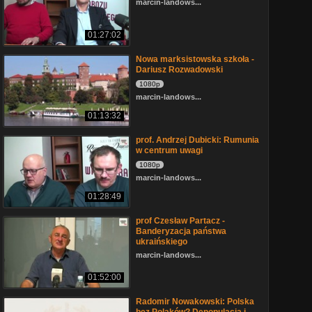
marcin-landows...
01:27:02
Nowa marksistowska szkoła -
Dariusz Rozwadowski
1080p
marcin-landows...
01:13:32
prof. Andrzej Dubicki: Rumunia
w centrum uwagi
1080p
marcin-landows...
01:28:49
prof Czesław Partacz -
Banderyzacja państwa
ukraińskiego
marcin-landows...
01:52:00
Radomir Nowakowski: Polska