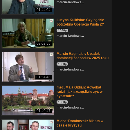
marcin-landows...
01:44:04
Lucyna Kulińska: Czy będzie
potrzebna Operacja Wisła 2?
1080p
marcin-landows...
02:02:55
Marcin Hagmajer: Upadek
dominacji Zachodu w 2025 roku
1080p
marcin-landows...
01:54:46
mec. Maja Gidian: Adwokat
radzi - jak szczęśliwie żyć w
systemie?
1080p
marcin-landows...
01:40:47
Michał Domińczak: Miasta w
czasie kryzysu