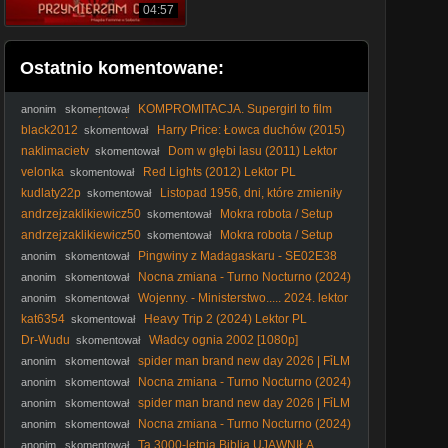
04:57
Ostatnio komentowane:
KOMPROMITACJA. Supergirl to film
anonim
skomentował
GORSZY OD ŚNIEŻKI Rachel Zegler. Niżej upaść już nie
black2012
Harry Price: Łowca duchów (2015)
skomentował
można
Lektor PL
naklimacietv
Dom w głębi lasu (2011) Lektor
skomentował
PL
velonka
Red Lights (2012) Lektor PL
skomentował
kudlaty22p
Listopad 1956, dni, które zmieniły
skomentował
świat. Dokument
andrzejzaklikiewicz50
Mokra robota / Setup
skomentował
(2011) [Lektor PL]
andrzejzaklikiewicz50
Mokra robota / Setup
skomentował
(2011) [Lektor PL]
Pingwiny z Madagaskaru - SE02E38
anonim
skomentował
Przyjaciel W Pudełku - Borsucza Siła
Nocna zmiana - Turno Nocturno (2024)
anonim
skomentował
[Lektor PL]
Wojenny. - Ministerstwo..... 2024. lektor
anonim
skomentował
kat6354
Heavy Trip 2 (2024) Lektor PL
skomentował
Dr-Wudu
Władcy ognia 2002 [1080p]
skomentował
spider man brand new day 2026 | FỉLM
anonim
skomentował
W OPỉSỉE
Nocna zmiana - Turno Nocturno (2024)
anonim
skomentował
[Lektor PL]
spider man brand new day 2026 | FỉLM
anonim
skomentował
W OPỉSỉE
Nocna zmiana - Turno Nocturno (2024)
anonim
skomentował
[Lektor PL]
Ta 3000-letnia Biblia UJAWNIŁA
anonim
skomentował