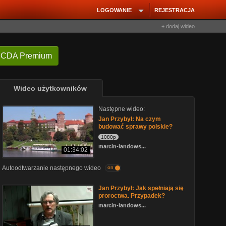
LOGOWANIE
REJESTRACJA
+ dodaj wideo
 CDA Premium
Wideo użytkowników
Następne wideo:
Jan Przybył: Na czym
budować sprawy polskie?
1080p
marcin-landows...
01:34:02
Autoodtwarzanie następnego wideo
on
Jan Przybył: Jak spełniają się
proroctwa. Przypadek?
marcin-landows...