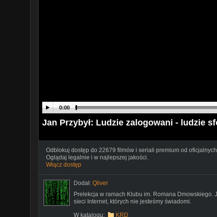
0:00
Jan Przybył: Ludzie zalogowani - ludzie s
Odblokuj dostęp do 22679 filmów i seriali premium od oficjalnych
Oglądaj legalnie i w najlepszej jakości.
Włącz dostęp
Dodał:
Qliver
Prelekcja w ramach Klubu im. Romana Dmowskiego. J
sieci Internet, których nie jesteśmy świadomi.
W katalogu:
KRD